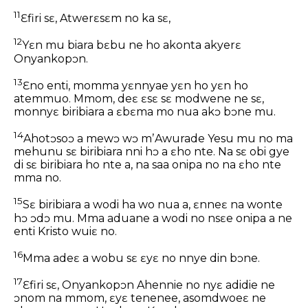
11
Ɛfiri sɛ, Atwerɛsɛm no ka sɛ,
12
Yɛn mu biara bɛbu ne ho akonta akyerɛ
Onyankopɔn.
13
Ɛno enti, momma yɛnnyae yɛn ho yɛn ho
atemmuo. Mmom, deɛ ɛsɛ sɛ modwene ne sɛ,
monnyɛ biribiara a ɛbɛma mo nua akɔ bɔne mu.
14
Ahotɔsoɔ a mewɔ wɔ mʼAwurade Yesu mu no ma
mehunu sɛ biribiara nni hɔ a ɛho nte. Na sɛ obi gye
di sɛ biribiara ho nte a, na saa onipa no na ɛho nte
mma no.
15
Sɛ biribiara a wodi ha wo nua a, ɛnneɛ na wonte
hɔ ɔdɔ mu. Mma aduane a wodi no nsɛe onipa a ne
enti Kristo wuiɛ no.
16
Mma adeɛ a wobu sɛ ɛyɛ no nnye din bɔne.
17
Ɛfiri sɛ, Onyankopɔn Ahennie no nyɛ adidie ne
ɔnom na mmom, ɛyɛ tenenee, asomdwoeɛ ne