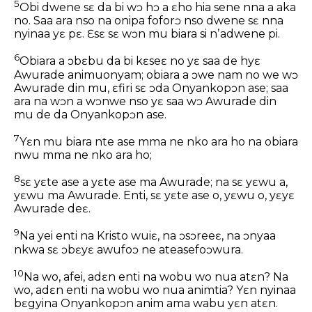
5
Obi dwene sɛ da bi wɔ hɔ a ɛho hia sene nna a aka
no. Saa ara nso na onipa foforɔ nso dwene sɛ nna
nyinaa yɛ pɛ. Ɛsɛ sɛ wɔn mu biara si nʼadwene pi.
6
Obiara a ɔbɛbu da bi kɛseɛ no yɛ saa de hyɛ
Awurade animuonyam; obiara a ɔwe nam no we wɔ
Awurade din mu, ɛfiri sɛ ɔda Onyankopɔn ase; saa
ara na wɔn a wɔnwe nso yɛ saa wɔ Awurade din
mu de da Onyankopɔn ase.
7
Yɛn mu biara nte ase mma ne nko ara ho na obiara
nwu mma ne nko ara ho;
8
sɛ yɛte ase a yɛte ase ma Awurade; na sɛ yɛwu a,
yɛwu ma Awurade. Enti, sɛ yɛte ase o, yɛwu o, yɛyɛ
Awurade deɛ.
9
Na yei enti na Kristo wuiɛ, na ɔsɔreeɛ, na ɔnyaa
nkwa sɛ ɔbɛyɛ awufoɔ ne ateasefoɔwura.
10
Na wo, afei, adɛn enti na wobu wo nua atɛn? Na
wo, adɛn enti na wobu wo nua animtia? Yɛn nyinaa
bɛgyina Onyankopɔn anim ama wabu yɛn atɛn.