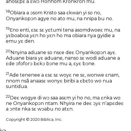
ahosɛpɛ a ɛwɔ Honhom Kronkron mu.
18
Obiara a ɔsom Kristo saa ɛkwan yi so no,
Onyankopɔn agye no ato mu, na nnipa bu no.
19
Ɛno enti, ɛsɛ sɛ yɛtumi tena asomdwoeɛ mu, na
yɛboaboa yɛn ho yɛn ho ma obiara nya gyidie a
emu yɛ den.
20
Nnyina aduane so nsɛe deɛ Onyankopɔn ayɛ.
Aduane biara yɛ aduane, nanso sɛ wodi aduane a
ɛde ɔfoforɔ bɛkɔ bɔne mu a, ɛyɛ bɔne.
21
Ade tenenee a ɛsɛ sɛ woyɛ ne sɛ, wonwe ɛnam,
nnom nsã anaasɛ wonyɛ biribi a ɛbɛto wo nua
suntidua.
22
Deɛ wogye di wɔ saa asɛm yi ho no, ma ɛnka wo
ne Onyankopɔn ntam. Nhyira ne deɛ ɔyɛ nʼapɛdeɛ
a ɔnte nka sɛ wɔabu no atɛn.
Copyright © 2020 Biblica, Inc.
iv>