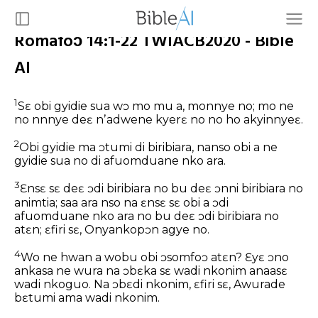
Romafoɔ 14:1-22 TWIACB2020 - Bible
AI
1
Sɛ obi gyidie sua wɔ mo mu a, monnye no; mo ne
no nnnye deɛ nʼadwene kyerɛ no no ho akyinnyeɛ.
2
Obi gyidie ma ɔtumi di biribiara, nanso obi a ne
gyidie sua no di afuomduane nko ara.
3
Ɛnsɛ sɛ deɛ ɔdi biribiara no bu deɛ ɔnni biribiara no
animtia; saa ara nso na ɛnsɛ sɛ obi a ɔdi
afuomduane nko ara no bu deɛ ɔdi biribiara no
atɛn; ɛfiri sɛ, Onyankopɔn agye no.
4
Wo ne hwan a wobu obi ɔsomfoɔ atɛn? Ɛyɛ ɔno
ankasa ne wura na ɔbɛka sɛ wadi nkonim anaasɛ
wadi nkoguo. Na ɔbɛdi nkonim, ɛfiri sɛ, Awurade
bɛtumi ama wadi nkonim.