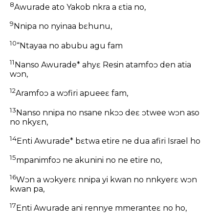
8
Awurade ato Yakob nkra a ɛtia no,
9
Nnipa no nyinaa bɛhunu,
10
“Ntayaa no abubu agu fam
11
Nanso Awurade* ahyɛ Resin atamfoɔ den atia
wɔn,
12
Aramfoɔ a wɔfiri apueeɛ fam,
13
Nanso nnipa no nsane nkɔɔ deɛ ɔtwee wɔn aso
no nkyɛn,
14
Enti Awurade* bɛtwa etire ne dua afiri Israel ho
15
mpanimfoɔ ne akunini no ne etire no,
16
Wɔn a wɔkyerɛ nnipa yi kwan no nnkyerɛ wɔn
kwan pa,
17
Enti Awurade ani rennye mmeranteɛ no ho,