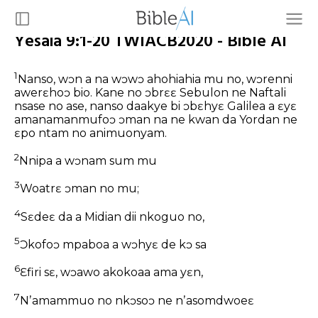
Yesaia 9:1-20 TWIACB2020 - Bible AI
1
Nanso, wɔn a na wɔwɔ ahohiahia mu no, wɔrenni
awerɛhoɔ bio. Kane no ɔbrɛɛ Sebulon ne Naftali
nsase no ase, nanso daakye bi ɔbɛhyɛ Galilea a ɛyɛ
amanamanmufoɔ ɔman na ne kwan da Yordan ne
ɛpo ntam no animuonyam.
2
Nnipa a wɔnam sum mu
3
Woatrɛ ɔman no mu;
4
Sɛdeɛ da a Midian dii nkoguo no,
5
Ɔkofoɔ mpaboa a wɔhyɛ de kɔ sa
6
Ɛfiri sɛ, wɔawo akokoaa ama yɛn,
7
Nʼamammuo no nkɔsoɔ ne nʼasomdwoeɛ