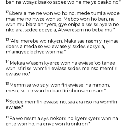
ban na wɔayɛ baako sɛdeɛ wo ne me yɛ baako no.*
12
Ɛberɛ a me ne wɔn wɔ hɔ no, mede tumi a wode
maa me no hwɛɛ wɔn so. Mebɔɔ wɔn ho ban, na
wɔn mu biara annyera, gye onipa a ɛsɛ sɛ ɔyera no
nko ara, sɛdeɛ ɛbɛyɛ a, Atwerɛsɛm no bɛba mu.*
13
“Afei mereba wo nkyɛn. Maka saa nsɛm yi nyinaa
ɛberɛ a meda so wɔ ewiase yi sɛdeɛ ɛbɛyɛ a,
mʼanigyeɛ bɛhyɛ wɔn ma.*
14
Mekaa wʼasɛm kyerɛɛ wɔn na ewiasefoɔ tanee
wɔn, ɛfiri sɛ, wɔmfiri ewiase sɛdeɛ me nso memfiri
ewiase no.*
15
Memmisa wo sɛ yi wɔn firi ewiase, na mmom,
mesrɛ sɛ, bɔ wɔn ho ban firi ɔbonsam nsam.*
16
Sɛdeɛ memfiri ewiase no, saa ara nso na wɔmfiri
ewiase.*
17
Fa wo nsɛm a ɛyɛ nokorɛ no kyerɛkyerɛ wɔn na
ɛnte wɔn ho, na ɛnyɛ wɔn kronkron.*