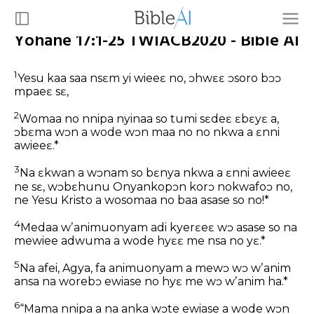
Yohane 17:1-25 TWIACB2020 - Bible AI
1
Yesu kaa saa nsɛm yi wieeɛ no, ɔhwɛɛ ɔsoro bɔɔ
mpaeɛ sɛ,
2
Womaa no nnipa nyinaa so tumi sɛdeɛ ɛbɛyɛ a,
ɔbɛma wɔn a wode wɔn maa no no nkwa a ɛnni
awieeɛ.*
3
Na ɛkwan a wɔnam so bɛnya nkwa a ɛnni awieeɛ
ne sɛ, wɔbɛhunu Onyankopɔn korɔ nokwafoɔ no,
ne Yesu Kristo a wosomaa no baa asase so no!*
4
Medaa wʼanimuonyam adi kyerɛeɛ wɔ asase so na
mewiee adwuma a wode hyɛɛ me nsa no yɛ.*
5
Na afei, Agya, fa animuonyam a mewɔ wɔ wʼanim
ansa na worebɔ ewiase no hyɛ me wɔ wʼanim ha.*
6
“Mama nnipa a na anka wɔte ewiase a wode wɔn