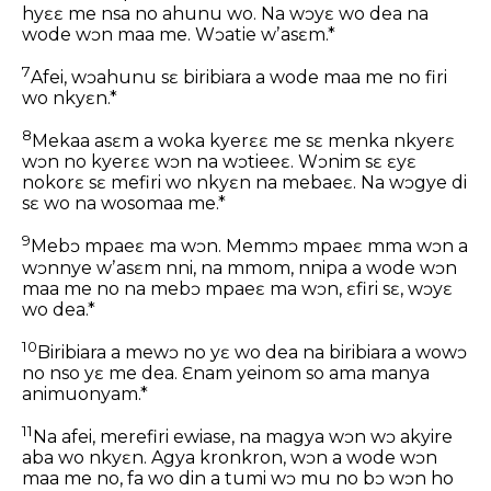
hyɛɛ me nsa no ahunu wo. Na wɔyɛ wo dea na
wode wɔn maa me. Wɔatie wʼasɛm.*
7
Afei, wɔahunu sɛ biribiara a wode maa me no firi
wo nkyɛn.*
8
Mekaa asɛm a woka kyerɛɛ me sɛ menka nkyerɛ
wɔn no kyerɛɛ wɔn na wɔtieeɛ. Wɔnim sɛ ɛyɛ
nokorɛ sɛ mefiri wo nkyɛn na mebaeɛ. Na wɔgye di
sɛ wo na wosomaa me.*
9
Mebɔ mpaeɛ ma wɔn. Memmɔ mpaeɛ mma wɔn a
wɔnnye wʼasɛm nni, na mmom, nnipa a wode wɔn
maa me no na mebɔ mpaeɛ ma wɔn, ɛfiri sɛ, wɔyɛ
wo dea.*
10
Biribiara a mewɔ no yɛ wo dea na biribiara a wowɔ
no nso yɛ me dea. Ɛnam yeinom so ama manya
animuonyam.*
11
Na afei, merefiri ewiase, na magya wɔn wɔ akyire
aba wo nkyɛn. Agya kronkron, wɔn a wode wɔn
maa me no, fa wo din a tumi wɔ mu no bɔ wɔn ho