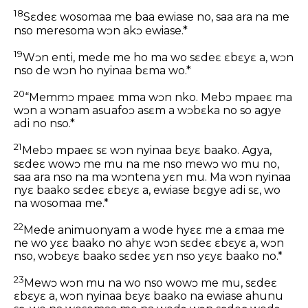
18
Sɛdeɛ wosomaa me baa ewiase no, saa ara na me
nso meresoma wɔn akɔ ewiase.*
19
Wɔn enti, mede me ho ma wo sɛdeɛ ɛbɛyɛ a, wɔn
nso de wɔn ho nyinaa bɛma wo.*
20
“Memmɔ mpaeɛ mma wɔn nko. Mebɔ mpaeɛ ma
wɔn a wɔnam asuafoɔ asɛm a wɔbɛka no so agye
adi no nso.*
21
Mebɔ mpaeɛ sɛ wɔn nyinaa bɛyɛ baako. Agya,
sɛdeɛ wowɔ me mu na me nso mewɔ wo mu no,
saa ara nso na ma wɔntena yɛn mu. Ma wɔn nyinaa
nyɛ baako sɛdeɛ ɛbɛyɛ a, ewiase bɛgye adi sɛ, wo
na wosomaa me.*
22
Mede animuonyam a wode hyɛɛ me a ɛmaa me
ne wo yɛɛ baako no ahyɛ wɔn sɛdeɛ ɛbɛyɛ a, wɔn
nso, wɔbɛyɛ baako sɛdeɛ yɛn nso yɛyɛ baako no.*
23
Mewɔ wɔn mu na wo nso wowɔ me mu, sɛdeɛ
ɛbɛyɛ a, wɔn nyinaa bɛyɛ baako na ewiase ahunu