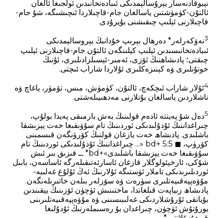
نېبوقادنەسار يېرۇسالېمدىكى ئىبادەتخانىدىن ئولجىغا ئالغان
ئالتۇن-كۈمۈشتىن ياسالغان جام-قاچىلاردا ئىچىشىگە، شۇ جام-
قاچىلارنى ئېلىپ چىقىشنى بۇيرۇدى.
3
نەۋكەرلەر* دەرھال بېرىپ خۇدانىڭ يېروسالېمدىكى
ئىبادەتخانىسىدىن ئېلىپ كېلىنگەن ئالتۇن جام-قاچىلارنى ئېلىپ
چىقتى؛ پادىشاھنىڭ ئۆزى، ئەمىر-ئېسىلزادىلىرى، ئۇنىڭ
خوتۇنلىرى ۋە كېنىزەكلىرى ئۇلاردا شاراب ئىچتى.
4
ئۇلار شاراب ئىچكەچ، ئالتۇن، كۈمۈش، مىس، تۆمۈر، ياغاچ ۋە
تاشلاردىن ياسالغان بۇتلارنى مەدھىيىلەشتى.
5
دەل شۇ پەيتتە ئادەم قولىنىڭ بەش بارمىقى پەيدا بولۇپ،
چىراغداننىڭ ئۇدۇلىدىكى ئوردىنىڭ تام سۇۋىقىغا خەت يېزىشقا
باشلىدى. پادىشاھ خەت يازغان قولنىڭ كۆرۈنگەن قىسمىنى
كۆرۈپ، ◼ 5:5 +bd «... چىراغداننىڭ ئۇدۇلىدىكى ئوردىنىڭ تام
سۇۋىقىغا خەت يېزىشقا باشلىدى»+bd* ــ قىزىق بىر ئىش
شۇكى، ئارخېئولوگلار قازغان ئاسارئەتىقىلەرگە ئاساسەن، بابىل
ئوردىلىرىدىكى تاملار ئۈستىگە ئۇلارنىڭ ئەڭ ئۇلۇغ غەلىبە-
مۇۋەپپەقىيەتلىرى سۈرەت ۋە سۆزلەر بىلەن خاتىرىلەنگەن.
پادىشاھ زىياپەت قىلغاندا، ماختىنىش ئۈچۈن ئۆزىنىڭ يېقىندىن
بۇيانقى ئۇرۇشلاردىكى غەلىبىسىنى ۋە مۇۋەپپەقىيەتلىرىنى
يورۇتۇش ئۈچۈن، چىراغدان بۇ رەسىملەرنىڭ ئۇدۇلىغا
قويغۇزۇلاتتى.*