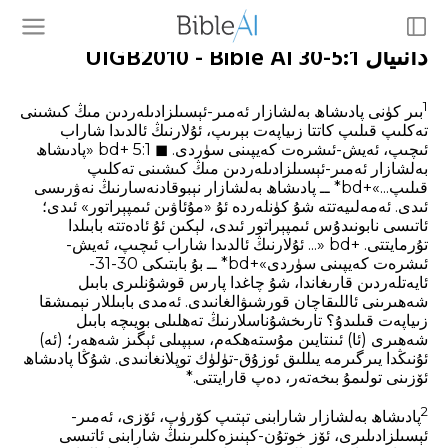
دانىيال 5:1-30 UIGB2010 - Bible AI
1
بىر كۈنى پادىشاھ بەلشازار ئەمىر-ئېسىلزادىلەردىن مىڭ كىشىنى
تەكلىپ قىلىپ كاتتا زىياپەت بېرىپ، ئۇلارنىڭ ئالدىدا شاراب
ئىچىپ، ئەيش-ئىشرەت كەيپىنى سۈردى. ◼ 5:1 +bd «پادىشاھ
بەلشازار ئەمىر-ئېسىلزادىلەردىن مىڭ كىشىنى تەكلىپ
قىلىپ...»+bd* ــ پادىشاھ بەلشازار نېبوقادنەسارنىڭ نەۋرىسى
ئىدى. ئەمەلىيەتتە شۇ كۈنلەردە ئۇ «مۇئاۋىن ئىمپېراتور» ئىدى؛
ئاتىسى نابونىدۇس ئىمپېراتور ئىدى، لېكىن ئۇ ئادەتتە بابىلدا
تۇرمايتتى. +bd «... ئۇلارنىڭ ئالدىدا شاراب ئىچىپ، ئەيش-
ئىشرەت كەيپىنى سۈردى»+bd* ــ بۇ بابتىكى 30-31-
ئايەتلەردىن قارىغاندا، شۇ چاغدا پارس قوشۇنلىرى بابىل
شەھىرىنى ئاللىقاچان قورشىۋالغانىدى. ئەمدى بابىللار نېمىشقا
زىياپەت قىلىدۇ؟ تارىخشۇناسلارنىڭ تەھلىلى بويىچە بابىل
شەھىرى (ئا) ئىنتايىن مۇستەھكەم، سېپىلى ئېگىز شەھەر؛ (ئە)
ئۇنىڭدا يىرگىرمە يىللىق ئوزۇق-تۈلۈك توپلانغانىدى. شۇڭا پادىشاھ
ئۆزىنى تولىمۇ بىخەتەر، دەپ قارايتتى.*
2
پادىشاھ بەلشازار شارابنى تېتىپ كۆرۈپ، ئۆزى، ئەمىر-
ئېسىلزادىلىرى، ئۆز خوتۇن-كېنىزەكلىرىنىڭ شارابنى ئاتىسى