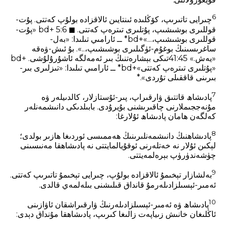
6
چىرايى تاتىرىپ، كۆڭلىدە ئىنتايىن ئالاقزادە بولۇپ كەتتى. پۇت-
قوللىرى بوشىشىپ، پۇتلىرى تىترەپ كەتتى. ◼ 5:6 +bd «پۇت-
قوللىرى بوشىشىپ،...»+bd* ــ ئارامىي تىلىدا: «بەل-
ساغرىسىنىڭ بوغۇم-ئۈگىلىرى بوشىشىپ،..». بۇ ئىش-ۋەقە
«يەش.» 41:45تىكى بېشارەتنىڭ بىر ئەمەلگە ئاشۇرۇلۇشى. +bd
«پۇتلىرى تىترەپ كەتتى»+bd* ــ ئارامىي تىلىدا: «تىزلىرى بىر-
بىرىنى قاققىلى تۇردى».*
7
پادىشاھ قاتتىق ۋارقىراپ، پىر-ئۇستازلار، كالدىيلەر ۋە
مۇنەججىملارنى چاقىرىشنى بۇيرۇدى. بابىلدىكى دانىشمەنلەر
كەلگەن ھامان پادىشاھ ئۇلارغا:
8
پادىشاھنىڭ دانىشمەنلىرىنىڭ ھەممىسى ئوردىغا ھازىر بولدى؛
لېكىن ئۇلار نە خەتلەرنى ئوقۇيالمايتتى نە پادىشاھقا مەنىسىنى
چۈشەندۈرۈپ بېرەلمەيتتى.
9
بەلشازار تېخىمۇ ئالاقزادە بولۇپ، چىرايى تېخىمۇ تاتىرىپ كەتتى.
ئەمىر-ئېسىلزادىلەرمۇ قانداق قىلىشنى بىلەلمەي قالدى.
10
پادىشاھ ۋە ئەمىر-ئېسىلزادىلەرنىڭ ۋارقىراشقان ئاۋازىنى
ئاڭلىغان خانىش زىياپەت زالىغا كىرىپ، پادىشاھقا مۇنداق دېدى: