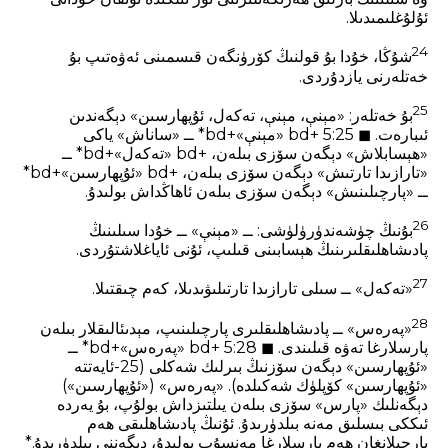
ئۇلۇغلىمىدىلا.
24
شۇڭا، خۇدا بۇ قولنىڭ كۆرۈنگەن قىسمىنى ئەۋەتىپ بۇ
خەتلەرنى يازدۇردى.
25
بۇ خەتلەر: «مېنې، مېنې، تەكەل، ئۇپھارسىن» دېگەندىن
ئىبارەت. ◼ 5:25 +bd «مېنې»+bd* ــ «ساناش» ياكى
«ھېسابلاش» دېگەن سۆزى بىلەن، +bd «تەكەل»+bd* ــ
«تارازىدا تارتىش» دېگەن سۆزى بىلەن، +bd «ئۇپھارسىن»+bd*
ــ «پارچىلىنىش» دېگەن سۆزى بىلەن ئاھاڭداش بولىدۇ.
26
بۇنىڭ چۈشەندۈرۈلۈشى: ــ «مېنې» ــ خۇدا سىلىنىڭ
پادىشاھلىقلىرىنىڭ ھېسابىنى قىلىپ، ئۇنى ئاياغلاشتۇردى.
27
«تەكەل» ــ سىلى تارازىدا تارتىلىۋىدىلا، كەم چىقتىلا.
28
«پەرەس» ــ پادىشاھلىقلىرى پارچىلىنىپ، مېدىئالىقلار بىلەن
پارسلارغا تەۋە قىلىندى. ◼ 5:28 +bd «پەرەس»+bd* ــ
«ئۇپھارسىن» دېگەن سۆزنىڭ بىرلىك شەكلى (25-ئايەتتە
«ئۇپھارسىن» كۆپلۈك شەكىلدە). «پەرەس» («ئۇپھارسىن»)
دېگەنلىك «پارس» سۆزى بىلەن يىلتىزداش بولۇپ، بۇ يەردە
ئىككى بىسلىق مەنە بىلدۈرىدۇ. ئۇنىڭ پادىشاھلىقى ھەم
پارچىلانغان ھەم پارسلارغا مەنسۇپ بولىدۇ، دېگەننى بىلدۈرىدۇ.*