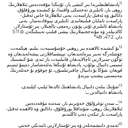
11
پادىشاھلىقلىرىدا بىر كىشى بار، ئۇنىڭدا مۇقەددەس ئىلاھلارنىڭ
روھى بار، ئاتىلىرى تەختتىكى ۋاقتىدا، بۇ كىشىدە يورۇقلۇق،
دانالىق ۋە ئەقىل-پاراسەت، يەنى ئىلاھلارغا خاس ئەقىل-
پاراسەت نامايان قىلىنغانىدى. ئاتىلىرى نېبوقادنەسار، يەنى
پادىشاھ ئاتىلىرى ئۇنى پۈتۈن رەمچى-پالچىلار، پىر-ئۇستازلار،
كالدىيلەر ۋە مۇنەججىملارنىڭ بېشى قىلىپ تەيىنلىگەن. ◘ 5:11
دان. 2‏:47، 48*
12
بۇ كىشىدە ئالاھىدە بىر روھىي خۇسۇسىيەت، بىلىم، ھېكمەت،
چۈشلەرگە تەبىر بېرەلەيدىغان، تېپىشماقلارنى يېشەلەيدىغان ۋە
تۈگۈن-سىرلارنى ئاچالايدىغان قابىلىيەت بار ئىدى. شۇ كىشىنىڭ
ئىسمى دانىيال بولۇپ، پادىشاھ ئۇنىڭغا بەلتەشاسار دەپمۇ ئىسىم
قويغان. شۇڭا بۇ دانىيال چاقىرتىلسۇن، ئۇ چوقۇم بۇ خەتلەرنىڭ
مەنىسىنى يېشىپ بېرىدۇ.
13
شۇنىڭ بىلەن دانىيال پادىشاھنىڭ ئالدىغا ئېلىپ كېلىندى،
پادىشاھ دانىيالدىن ــ:
14
ــ سەن توغرۇلۇق خەۋىرىم بار، سەندە مۇقەددەس
ئىلاھلارنىڭ روھى، شۇنداقلا يورۇقلۇق، دانالىق ۋە ئالاھىدە ئەقىل-
پاراسەت بار ئىكەن دەپ ئاڭلىدىم.
15
ئەمدى دانىشمەنلەر ۋە پىر-ئۇستازلارنى تامدىكى خەتنى