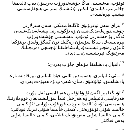
ئوقۇپ، مەنىسىنى ماڭا چۈشەندۈرۈپ بەرسۇن دەپ ئالدىمغا
چاقىرتىپ كېلىندى؛ لېكىن بۇ ئىشنىڭ سىرىنى ھېچقايسىسى
يېشىپ بېرەلمىدى.
16
بىراق سەن توغرۇلۇق ئاڭلىغانمەنكى، سەن سىرلارنى
چۈشەندۈرەلەيدىكەنسەن ۋە تۈگۈنلەرنى يېشەلەيدىكەنسەن.
ئەگەر بۇ خەتلەرنى ئوقۇپ، مەنىسىنى چۈشەندۈرۈپ
بېرەلىسەڭ، ساڭا سۆسۈن رەڭلىك تون كىيگۈزۈلىدۇ، بوينۇڭغا
ئالتۇن زەنجىر ئېسىلىدۇ، پادىشاھلىقتا ئۈچىنچى دەرىجىلىك
مەرتىۋىگە ئېرىشىسەن، ــ دېدى.
17
دانىيال پادىشاھقا مۇنداق جاۋاب بەردى:
18
ــ ئى ئالىيلىرى، ھەممىدىن ئالىي خۇدا ئاتىلىرى نېبوقادنەسارغا
پادىشاھلىق، ئۇلۇغلۇق، شان-شەرەپ ۋە ھەيۋەت بەردى.
19
ئۇنىڭغا بېرىلگەن ئۇلۇغلۇقتىن ھەرقايسى ئەل-يۇرت،
ھەرقايسى تائىپىلەر ۋە ھەرخىل تىلدا سۆزلىشىدىغان قوۋملارنىڭ
ھەممىسى ئۇنىڭ ئالدىدا تىترەپ قورقۇپ تۇراتتى؛ ئۇ كىمنى
خالىسا شۇنى ئۆلتۈرەتتى، كىمنى خالىسا شۇنى تىرىك قوياتتى؛
كىمنى خالىسا شۇنى مەرتىۋىلىك قىلاتتى، كىمنى خالىسا شۇنى
پەس قىلاتتى.