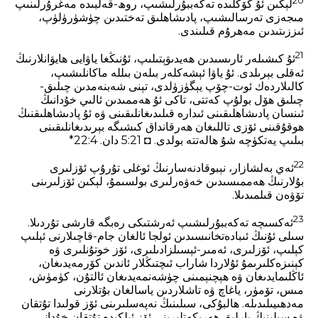
20
لېكىن ئۇ كۆڭلىدە تەكەببۇرلىشىپ، روھ-قەلبىدە مەغرۇرلىنىپ
مىجەزى تەرسالىشىپ، پادىشاھلىق تەختىدىن چۈشۈرۈلۈپ،
ئىززىتىدىن مەھرۇم قىلىندى.
21
ئۇ كىشىلەر ئارىسىدىن ھەيدىۋېتىلىپ، ئۇنىڭغا ياۋايى ھايۋانلارنىڭ
ئەقلى بېرىلدى. ئۇ ياۋا ئېشەكلەر بىلەن بىللە ماكانلىشىپ،
كالىلاردەك ئوت-چۆپ يېگۈزۈلدى، تېنى شەبنەمدىن چىلىق-
چىلىق ھۆل بولۇپ كەتتى، تاكى ئۇ ھەممىدىن ئالىي خۇدانىڭ
ئىنسان پادىشاھلىقىنى ئىدارە قىلىدىغانلىقىنى ۋە ئۇ پادىشاھلىقنىڭ
ھوقۇقىنى ئۆزى تاللىغان ھەرقانداق كىشىگە بېرىدىغانلىقىنى
بىلىپ يەتكۈچە شۇ ھالەتتە بولدى. ◘ 5:21 دان. 4‏:22*
22
ئەي بەلشازار، نېبوقادنەسارنىڭ ئوغلى تۇرۇپ ئۆزلىرى
بۇلارنىڭ ھەممىسىدىن خەۋەرلىرى بولسىمۇ، لېكىن ئۆزلىرىنى
تۆۋەن قىلمىدىلا.
23
ئەكسىچە تەكەببۇرلىشىپ ئەرشتىكى رەبگە قارشى تۇردىلا.
سىلى ئۇنىڭ ئىبادەتخانىسىدىن ئولجا ئالغان جام-قاچىلارنى ئېلىپ
كېلىپ، ئۆزلىرى، ئەمىر-ئېسىلزادىلىرى، ئۆز خوتۇنلىرى ۋە
كېنىزەكلىرىمۇ ئۇلاردا شاراب ئىچتىڭلار ئاندىن كۆرمەيدىغان،
ئاڭلىمايدىغان ۋە ھېچنېمىنى چۈشەنمەيدىغان ئالتۇن، كۈمۈش،
مىس، تۆمۈر، ياغاچ ۋە تاشلاردىن ياسالغان بۇتلارنى
مەدھىيىلىدىلە. ھالبۇكى، سىلىنىڭ نەپەسلىرىنى ئۆز قولىدا تۇتقان
ۋە سىلىنىڭ بارلىق ھەرىكەتلىرىنى ئۆز ئىلكىدە تۇتقان خۇدانى