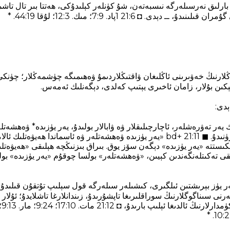
 بارلىق نەرسىلەرگە نىسبەتەن، شۇ كۈنلەر كېلىدۇكى، ھەتتا بىر تال تاش
دى. ◘ 21:6 1پاد. 9‏:7؛ مىك. 3‏:12؛ لۇقا 19‏:44. *
لارنىڭ خەۋىرىنى ئاڭلىغان ۋاقتىڭلاردىمۇ ۋەھىمىگە چۈشمەڭلار؛ چۈنكى 
كىن بۇلار، زامان ئاخىرى يېتىپ كەلدى، دېگەنلىك ئەمەس.
ېدى:
يەر تەۋرەشلەر، ئاچارچىلىقلار ۋە ۋابالار بولىدۇ، يەر يۈزىدە* ۋەھشەتلە
ەر يۈز بېرىشتىن ئىلگىرى، كىشىلەر سىلەرگە قول سېلىپ تۇتقۇن قىلىدۇ
نى سىناگوگلارنىڭ سوراقلىرىغا تاپشۇرىدۇ، زىندانلارغا تاشلايدۇ؛ ئۇلار م