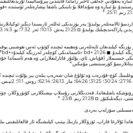
ارە يەھۇدىي خەلقى ئاخىر زاماندا قايتىدىن يېرۇسالېمدا تۇرىدىغانلىقى
ۆرسىتىدۇ. بۇ ئىبارە ۋە شۇنداقلا بۇ بابتىكى باشقا بېشارەتلەر ئۈستىدە 
اردىمۇ ئالامەتلەر بولىدۇ؛ يەر يۈزىدىكى ئەللەر ئارىسىدا دېڭىز-ئوكيانلار
يۈزىگە كېلىدىغان ئاپەتلەرنى ۋەھىمە ئىچىدە كۈتۈپ ئەس-ھوشىنى يوقى
ئاسمان
كى جىسىملار (قۇياش، ئاي، يۇلتۇز قاتارلىقلار)نى ۋە ھەم ئاسماندا خۇد
تانلارنىمۇ كۆرسىتىشى مۇمكىن.*
ئوغلىنىڭ كۈچ-قۇدرەت ۋە ئۇلۇغ شان-شەرەپ بىلەن بىر بۇلۇت ئىچىدە كېل
ۆرۈنۈشكە باشلىغاندا، قەددىڭلارنى رۇسلاپ بېشىڭلارنى كۆتۈرۈڭلار، چۈن
ىكتۇر. ◘ 21:28 رىم. 8‏:23. *
 تەمسىلنى سۆزلەپ بەردى:
غاندا ئۇلارغا قاراپ، ئۆزۈڭلار يازنىڭ يېتىپ كېلىشىگە ئاز قالغانلىقىنى بىل