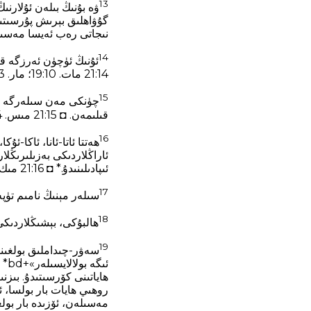
13
نىجاتى رەب ئەيسا مەسىھ 
14
ئۇنىڭ ئۈچۈن ئەرزگە قان
21:14 مات. 10‏:19؛ مار. 13‏:11. *
15
چۈنكى مەن سىلەرگە بار
قىلىمەن. ◘ 21:15 مىس. 4‏:12؛ يەش. 54‏:17؛ مات. 10‏:19؛ روس. 6‏:10. *
16
ھەتتا ئاتا-ئانا، ئاكا-ئ
ئىپادىلىنىدۇ.* ◘ 21:16 مىك. 7‏:6؛ روس. 7‏:59؛ 12‏:2. *
17
سىلەر مېنىڭ نامىم تۈپەيلىدىن ھەم
18
ھالبۇكى، بېشىڭلاردىكى بىر تال چاچمۇ ھالاك بولم
19
ئىگ
ھاياتىنى كۆرسىتىدۇ. بىز
روھىي ھايات بار بولسا، ئۇ
مەسىلەن، ئۆزىدە بار بول