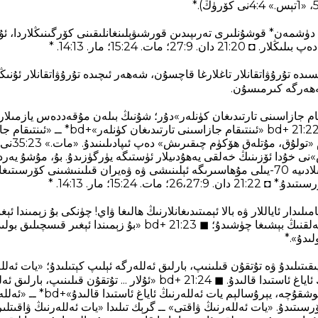
 دۈشمەن* قوشۇنلىرى تەرىپىدىن قورشىۋېلىنغانلىقىنى كۆرگىنىڭلاردا، ئ
‏:27؛ مات. 24‏:15؛ مار. 13‏:14. *
ىسىدە تۇرۇۋاتقانلار تاغلارغا قاچسۇن، شەھەر ئىچىدە تۇرۇۋاتقانلار ئۇ
 شەھەرگە كىرمىسۇن.
م جازاسىنى تارتىدىغان كۈنلەر»دۇر؛ شۇنىڭ بىلەن مۇقەددەس يازمىلاردا
ئەمەلگە ئاشۇرۇلىدۇ. ◼ 21:22 +bd «ئىنتىقام جازا
سۆز ھەم «ئىن
يېرۇسالېم شەھىرىنىڭ مىلادىيە 70-يىلى مۇھاسىرىگە ئېلىنىشى ۋە ۋەيران قىلىنىشىنى ك
 مات. 24‏:15؛ مار. 13‏:14. *
ىدار ئاياللار ۋە بالا ئېمىتىدىغانلارنىڭ ھالىغا ۋاي! چۈنكى بۇ زېمىندا ئې
لىدۇ».*
يىقىتىلىدۇ ۋە تۇتقۇن قىلىنىپ، بارلىق ئەللەرگە ئېلىپ كېتىلىدۇ؛ «يات ئە
يېرۇسالېم يات ئەللەرنىڭ ئاياغ ئاستىدا قالىدۇ. ◼ 21:24 +bd «ئۇلار ... تۇت
«يات ئەللەرنىڭ ۋاقتى» توشقۇچە، يېرۇسالېم
ىتىدۇ. «يات ئەللەرنىڭ ۋاقتى» ــ گرېك تىلىدا «يات ئەللەرنىڭ ۋاقىتلى