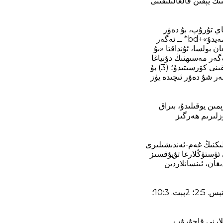
ىڭ يېقىن قالغالنلىقىنى
ي تۇرۇپ، بۇ دەۋر
ئۆتمەيدۇ. ◼ 21:32 +bd «بۇ ئالامەتلەرنىڭ ھەممىسى ئەمەلگە ئاشۇرۇلماي تۇرۇپ، بۇ دەۋر ئۆتمەيدۇ»+bd* ــ ئەگەر
ۇشىغا (مىلادىيە 70-يىلى) (20-24ئايەت) قارىتىلغان بولسا، ئۇنداقتا «بۇ
ۆز تەبىئىيكى (1) ئەيسانىڭ دەۋرىدە ياشاپ ئۆتكەن ئادەملەرنى كۆرسىتىدۇ. (2) ئەگەر مەسىھنىڭ دۇنياغا
قايتىپ كېلىشىگە (27-ئايەت) قارىتىلغان بولسا، «دەۋر» دېگەن سۆز بەلكىم پۈتۈن يەھۇدىيە خەلقىنى كۆرسىتىدۇ؛ (3) بۇ
ەر شۇ دەۋر ئىچىدە يۈز
لىرىم ھەرگىز يوقالمايدۇ. ◼ 21:33 +bd «ئاسمان-زېمىن يوقىلىدۇ، بىراق
مېنىڭ سۆزلىرىم ھەرگىز
لىكنىڭ غەم-ئەندىشىلىرى
تۈڭلارغا تۇيۇقسىز چۈشمىسۇن. ◼ 21:34 +bd «شۇ كۈنى ئۈستۈڭلارغا تۇيۇقسىز
دىغان، ئىنسانلاردىن
چۈنكى ئۇ گويا تۇزاقتەك بارلىق يەر يۈزىدە ھەربىر تۇرۇۋاتقانلارنىڭ بېشىغا چۈشىدۇ. ◘ 21:35 1تېس. 5‏:2؛ 2پېت. 3‏:10؛
ڭلارنى قاچۇرۇپ