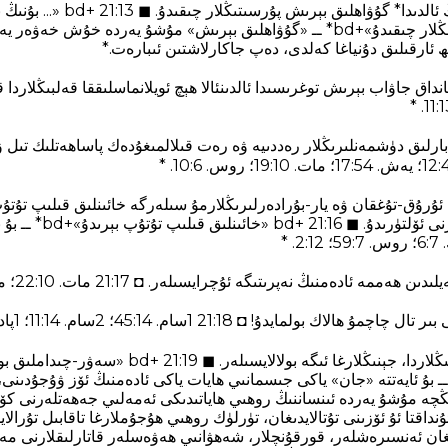
ۋە بۇنىڭ بىلەن ئۇلارنىڭ ئالدىدا* گۇۋاھ
گۇۋاھلىق بېرىش پۇرسىتىڭلار چىقىدۇ»+bd* ــ «گۇۋاھلىق بېرىش» مۇشۇ يەردە خۇ
ئارقىلىق دۇنياغا كەلدى، دەپ جاكارلاشتىن ئىبارەت.*
داق جاۋاب بېرىش توغرىسىدا ئالدىنئالا ھېچ ئويلانماسلىققا قەلبىڭلاردا ق
لىق دۈشمەنلىرىڭلار رەددىيە ۋە رەت قىلالمىغۇدەك پاساھەتلىك تىل ۋە 
ۇكا، ئۇرۇق-تۇغقان ۋە يار-بۇرادەرلىرىڭلارمۇ سىلەرگە خائىنلىق قىلىپ تۇتۇپ
ئاراڭلاردىكى بەزىلىرىڭلارنى ئۆلت
مە ئادەمنىڭ نەپرىتىگە ئۇچرايسىلەر. ◘ 21:17 مات. 10‏:22؛ مار. 13‏:13. *
ايدۇ! ◘ 21:18 1سام. 14‏:45؛ 2سام. 14‏:11؛ 1پاد. 1‏:52؛ مات. 10‏:30. *
سەۋر-چىداملىق بولغىنىڭلاردا، جېنىڭلارغا ئىگە بولالايس
ە بولالايسىلەر»+bd* ــ بۇ ئايەتتە «جان» ياكى جىسمانىي ھايات ياكى ئادەمنىڭ ئۆز ۋۇجۇ
نىڭچە مۇشۇ يەردە ئىنساننىڭ روھىي ھاياتىدىكى ئەمەلىي جەھەتلەرنى كۆ
نداقتا ئۇ ئۆزىنى تۇتالايدىغان، تۈرلۈك روھىي ھۇجۇملارغا تاقابىل تۇرالايد
غان ئەنسىرەشلەر، قورقۇنچلار، شەھۋانىي ھەۋەسلەر قاتارلىقلارنى مەس