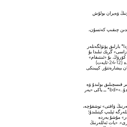
ۇنىڭ ۋەيران بولۇش
نىڭدىن چىقىپ كەتسۇن،
* بارلىق پۈتۈلگەنلەر
سىنى تارتىدىغان كۈنلەر»+bd* ــ «ئىنتىقام جازاسى» گرېك تىلىدا بۇ
تىقام» ھەم «تولۇق، مۇتلەق ھۆكۈم چىقىرىش» دەپ ئىپادىلىنىدۇ. «مات.» 35:23نى كۆرۈڭ. بۇ «ئىنتىقام»
ياكى «ھۆكۈم چىقىرىلىش»نى خۇدا ئۆزىنىڭ خەلقى يەھۇدىيلار ئۈستىگە يۈرگۈزىدۇ. بۇ، مۇشۇ يەردە (12-24-ئايەت)
ۆرسىتىغان بېشارەتتۇر. كېيىنكى
غىر قىسچىلىق بولىدۇ ۋە
ئەرشتىكى* غەزەپ بۇ خەلقنىڭ بېشىغا چۈشىدۇ؛ ◼ 21:23 +bd «بۇ زېمىندا ئېغىر قىسچىلىق بولىدۇ...»+bd* ــ ياكى «يەر
للەرنىڭ ۋاقتى» توشقۇچە،
قۇن قىلىنىپ، بارلىق ئەللەرگە ئېلىپ كېتىلىدۇ؛
 يات ئەللەرنىڭ ئاياغ ئاستىدا قالىدۇ»+bd* ــ «ئەللەر» مۇشۇ يەردە
رى». «يات ئەللەرنىڭ