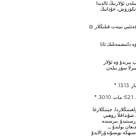
لىق بېرىش پۇرسىتىڭلار چىقىدۇ. ◼ 21:13 +bd «... بۇنىڭ بىلەن ئۇلارنىڭ ئالدىدا
ش خەۋەر يەتكۈزۈش، خۇدانىڭ
ەتئىي نىيەت قىلىڭلار. ◘
دانىشمەنلىك ئاتا
 بېرىدۇ ۋە ئۇلار
ۈرىدۇ. ◼ 21:16 +bd «خائىنلىق قىلىپ تۇتۇپ بېرىدۇ»+bd* ــ بۇ بىرلا سۆز بىلەن
ىلەر. ◼ 21:19 +bd «سەۋر-چىداملىق بولغىنىڭلاردا، جېنىڭلارغا
دىنى، شۇنداقلا روھىي
رسىتىدۇ. بىرسىدە
ىغان بولىدۇ ــ
ىھكە بويسۇندۇرالايدۇ