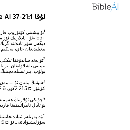
لۇقا 21:1-37 UIGB2010 - Bible AI
1
دېگەن سۆز ئادەتتە گرېك 
يىغىلىدىغان جاي، بەلكىم چوڭ بىر سا
2
بولۇپ، بىر ئىشلەمچىنىڭ 
3
شۇنىڭ بىلەن ئۇ: ــ مەن
كۆپتۇر. ◘ 21:3 2كور. 8‏:12. *
4
چۈنكى ئۇلارنىڭ ھەممىسى
بۇ ئايال نامراتلىقىغا قار
5
ۋە بەزىلەر ئىبادەتخانىن
سۆزلىشىۋاتاتتى. ئۇ: ◘ 21:5 مات. 24‏:1؛ مار. 13‏:1. *