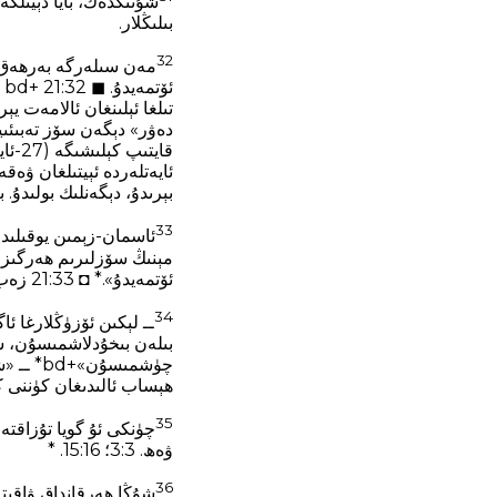
شۇنىڭدەك، بايا دېيىلگەن
بىلىڭلار.
32
مەن سىلەرگە بەرھەق ش
ئايەتلەردە ئېيتىلغان ۋەق
بېرىدۇ، دېگەنلىك بولىدۇ. بىزنىڭچە (3)-شەرھ ئالدى-كەينى ئايە
33
ئۆتمەيدۇ».* ◘ 21:33 زەب. 102‏:25-27؛ يەش. 51‏:6؛ مات. 24‏:35؛ ئىبر. 1‏:11. *
34
ــ لېكىن ئۆزۈڭلارغا ئ
چۈشمىسۇ
ھېساب ئالىدىغان كۈننى كۆرسىتىدۇ.* ◘ 21:34 رىم. 13‏:
35
ۋەھ. 3‏:3؛ 16‏:15. *
36
شۇڭا ھەرقانداق ۋاقىتل