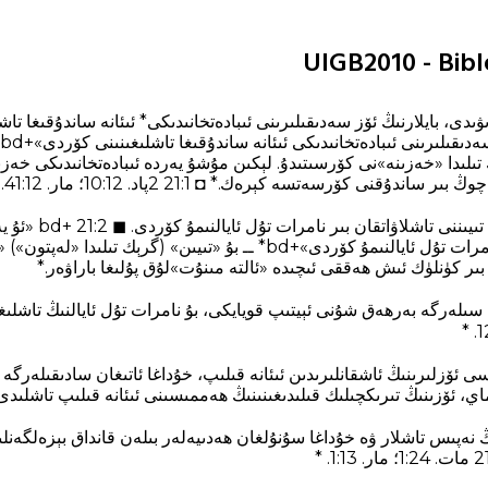
تىلىدا «خەزىنە»نى كۆرسىتىدۇ. لېكىن مۇشۇ يەردە ئىبادەتخانىدىكى خەز
ندۇقنى كۆرسەتسە كېرەك.* ◘ 21:1 2پاد. 12‏:10؛ مار. 12‏:41. *
ئۇ يەنە ساندۇققا ئىككى ت
بىر كۈنلۈك ئىش ھەققى ئىچىدە «ئالتە مىنۇت»لۇق پۇلىغا باراۋەر.*
 سىلەرگە بەرھەق شۇنى ئېيتىپ قويايكى، بۇ نامرات تۇل ئايالنىڭ تاشلى
 ئۆزلىرىنىڭ ئاشقانلىرىدىن ئىئانە قىلىپ، خۇداغا ئاتىغان سادىقىلەرگ
ىماي، ئۆزىنىڭ تىرىكچىلىك قىلىدىغىنىنىڭ ھەممىسىنى ئىئانە قىلىپ تاشلىدى
ىڭ نەپىس تاشلار ۋە خۇداغا سۇنۇلغان ھەدىيەلەر بىلەن قانداق بېزەلگەنل