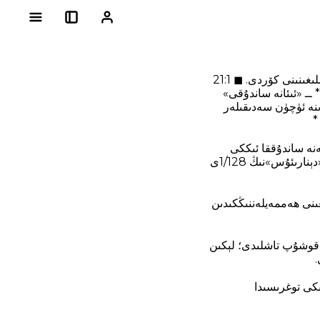
ئۇ بېشىنى كۆتۈرۈپ قارىۋىدى، بايلارنىڭ ئۆز سەدىقىلىرىنى ئىبادەتخانىدىكى* ئىئانە ساندۇقىغا تاشلىغىنىنى كۆردى. ◼ 21:1
+bd «ئۇ... بايلارنىڭ ئۆز سەدىقىلىرىنى ئىبادەتخانىدىكى ئىئانە ساندۇقىغا تاشلىغىنىنى كۆردى»+bd* ــ «ئىئانە ساندۇقى»
ىنە ئۈچۈن سەدىقىلەر
ىيىننى تاشلاۋاتقان بىر نامرات تۇل ئايالنىمۇ كۆردى. ◼ 21:2 +bd «ئۇ يەنە ساندۇققا ئىككى
تىيىننى تاشلاۋاتقان بىر نامرات تۇل ئايالنىمۇ كۆردى»+bd* ــ بۇ «تىيىن» (گرېك تىلىدا «لەپتون») «دېنارىئۇس»نىڭ 1/128ى
غىنى ھەممەيلەننىڭكىدىن
ە قوشۇپ تاشلىدى؛ لېكىن
.
ىكى توغرىسىدا