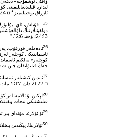
ۋاقتى توشقۇچە» دېگەن ئىب
ئىدارە قىلىدىغانلىقىنى ك
ئازراق توختىلىمىز.* ◘ 21:24 رىم. 11‏:25. *
25
ــ قۇياش، ئاي، يۇلتۇزل
13‏:24؛ ۋەھ. 6‏:12. *
26
ئادەملەر قورقۇپ، يەر 
كۈچلەر» بەلكىم ئاسماندى
جەڭ قىلىۋاتقان جىن-شەي
27
ئاندىن كىشىلەر ئىنسان
◘ 21:27 دان. 7‏:10؛ مات. 16‏:27؛ 24‏:30؛ 25‏:31؛ 26‏:64؛ مار. 13‏:26؛ 14‏:62؛ روس. 1‏:11؛ 2تېـس. 1‏:10؛ ۋەھ. 1‏:7. *
28
لېكىن بۇ ئالامەتلەر ك
قىلىشتىكى نىجات يېقىنلاشتى، دېگەنل
29
ئۇ ئۇلارغا مۇنداق بىر
30
ئۇلارنىڭ يېڭىدىن بىخلان
31