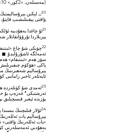
(مەسىلەن، «2كور.» 5:10، «1تېس.» 4:4نى كۆرۈڭ).*
20
ــ لېكىن يېرۇسالېمنىڭ
ۋاقتى يېقىنلىشىپ قاپتۇ، دەپ بىلىڭلار. ◘ 21:20 دان. 9
21
ئۇ چاغدا يەھۇدىيە ئۆلك
يېزىلاردا تۇرۇۋاتقانلار
22
چۈنكى شۇ چاغ «ئىنتىقا
ئايەتلەر ئاخىر زاماننى كۆرسىتىدۇ.* ◘ 21:22 دان. 9‏:26،27؛
23
ئەمدى شۇ كۈنلەردە ھامىل
يۈزىدە ئېغىر قىسچىلىق بو
24
ئۇلار قىلىچنىڭ بىسىدا 
يەھۇدىي ئەمەسلەرنى كۆرس