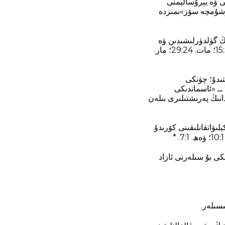
نى ۋە يېرۇسالېمنى
«قوشۇمچە سۆز»ىمىزدە
نىڭ گۈلدۈرلىشىدىن ۋە
دولقۇنلارنىڭ داۋالغۇشلىرىدىن پاراكەندىچىلىك بولىدۇ. ◘ 21:25 يەش. 13‏:10؛ ئ‍ەز. 32‏:7؛ يو. 3‏:4؛ 3‏:15؛ مات. 24‏:29؛ مار.
تىدۇ؛ چۈنكى
دىكى كۈچلەر لەرزىگە كېلىدۇ. ◼ 21:26 +bd «ئاسماندىكى كۈچلەر لەرزىگە كېلىدۇ»+bd* ــ «ئاسماندىكى
انىڭ پەرىشتىلىرى بىلەن
ىۋاتقانلىقىنى كۆرىدۇ.
كى بۇ سىلەرنى ئازاد
ىسىلەر.