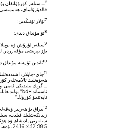
6
ــ سىلەر كۆرۈۋاتقان بۇ
قالدۇرۇلماي، ھەممىسى گۇمران قىلىنىدۇ، ــ دې
7
ئۇلار ئۇنىڭدىن:
8
ئۇ مۇنداق دېدى:
9
سىلەر ئۇرۇش ۋە توپىلاڭ
يۈز بېرىشى مۇقەررەر. لې
10
ئاندىن ئۇ يەنە مۇنداق د
11
جاي-جايلاردا شىددەتلىك 
ئايەتنمۇ كۆرۈڭ.*
12
بىراق بۇ ھەربىر ۋەقەل
زىيانكەشلىك قىلىپ، سىلەر
5‏:18؛ 12‏:4؛ 16‏:24؛ ۋەھ. 2‏:10. *