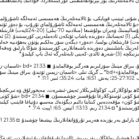
 ئالامەتلەرنىڭ يۈز بېرىۋاتقانلىقىنى كۆرگىنىڭلاردا، خۇدانىڭ پادىشاھلىقىن
ۇنى ئېيتىپ قويايكى، بۇ ئالامەتلەرنىڭ ھەممىسى ئەمەلگە ئاشۇرۇلما
تىلغا ئېلىنغان ئالامەت يېرۇسالېمنىڭ ۋەيران بول
دەۋر» دېگەن س
ەلەرنىڭ باشلىنىش دەۋرىدە ياشىغانلارنى كۆرسىتىدۇ. شۇڭا بارلىق ۋەقەل
تلەرگە ئەڭ باپ كېلىدۇ.*
ئاسمان-زېمىن يوقىلىدۇ، بىراق مېنىڭ سۆز
مېنىڭ سۆزلىرىم ھەرگىز يوقالمايدۇ»+bd* ــ گرېك تىلى «ئاسمان-زېمىن ئۆتىدۇ، بىراق 
اگاھ بولۇڭلاركى، كۆڭۈللىرىڭلار ئەيش-ئىشرەت، مەيخورلۇق ۋە تىرىكچى
بىلەن بىخۇدلاشمىسۇن، شۇ كۈنى ئۈس
ن»+bd* ــ «شۇ كۈن» مۇقەددەس كىتابتا دائىم دېگۈدەك مەسىھ دۇنياغا قايتىپ كېلى
13؛ 1تېس. 5‏:6؛ 1پېت. 4‏:7. *
اردا ھوشيار بولۇڭلار، يۈز بېرىش ئالدىدا تۇرۇۋاتقان بۇ ئىشلاردىن ئۆزۈ