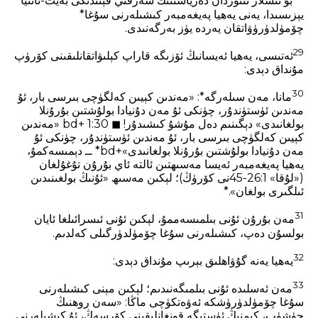
بۇ ئىشلار ئىئوردان دەرياسىنىڭ شەرقىي قېتىدىكى بەيت-ئانىيا
يېزىسىدا، يەنى يەھيا پەيغەمبەر كىشىلەرنى سۇغا*
چۆمۈلدۈرۈۋاتقان يەردە يۈز بەرگەنىدى.
29
ئەتىسى، يەھيا ئەيسانىڭ ئۆزىگە قاراپ كېلىۋاتقانلىقىنى كۆرۈپ
مۇنداق دېدى:
30
مانا، مەن سىلەرگە*: «مەندىن كېيىن كەلگۈچى بىرسى بار، ئۇ
مەندىن ئۈستۈندۇر، چۈنكى ئۇ مەن دۇنيادا بولۇشتىن بۇرۇنلا
بولغانىدى» دېگىنىم دەل مۇشۇ كىشىدۇر! ◼ 1:30 +bd «مەندىن
كېيىن كەلگۈچى بىرسى بار، ئۇ مەندىن ئۈستۈندۇر، چۈنكى ئۇ
مەن دۇنيادا بولۇشتىن بۇرۇنلا بولغانىدى»+bd* ــ دېمىسەكمۇ،
يەھيا پەيغەمبەر ئەيسا مەسىھتىن ئالتە ئاي بۇرۇن تۇغۇلغان
(«لۇقا» 26:1-45نى كۆرۈڭ)؛ لېكىن مەسىھ «ئۇنىڭ بولغىنىدىن
ئىلگىرى بولغان».*
31
مەن بۇرۇن ئۇنى بىلمىسەممۇ، لېكىن ئۇنى ئىسرائىلغا ئايان
بولسۇن دەپ، كىشىلەرنى سۇغا چۆمۈلدۈرگىلى كەلدىم.
32
يەھيا يەنە گۇۋاھلىق بېرىپ مۇنداق دېدى:
33
مەن ئەسلىدە ئۇنى بىلمىگەنىدىم؛ لېكىن مېنى كىشىلەرنى
سۇغا چۆمۈلدۈرۈشكە ئەۋەتكۈچى ماڭا: «سەن روھنىڭ
چۈشۈپ، كىمنىڭ ئۈستىگە قونغانلىقىنى كۆرسەڭ، ئۇ كىشىلەرنى