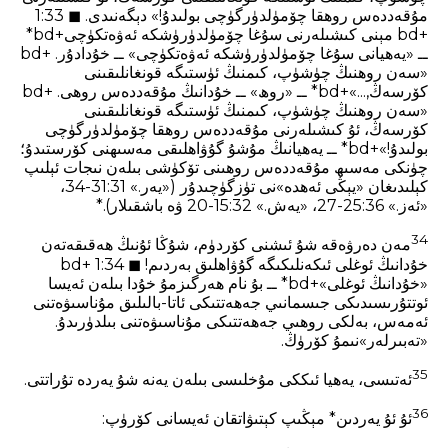
مۇقەددەس روھقا چۆمۈلدۈرگۈچى بولىدۇ!» دېگەنىدى. ◼ 1:33
+bd مېنى كىشىلەرنى سۇغا چۆمۈلدۈرۈشكە ئەۋەتكۈچى+bd*
ــ «يەھيانى سۇغا چۆمۈلدۈرۈشكە ئەۋەتكۈچى» ــ خۇدادۇر. +bd
«سەن روھنىڭ چۈشۈپ، كىمنىڭ ئۈستىگە قونغانلىقىنى
كۆرسەڭ,...»+bd* ــ «روھ» ــ خۇدانىڭ مۇقەددەس روھى. +bd
«سەن روھنىڭ چۈشۈپ، كىمنىڭ ئۈستىگە قونغانلىقىنى
كۆرسەڭ، ئۇ كىشىلەرنى مۇقەددەس روھقا چۆمۈلدۈرگۈچى
بولىدۇ!»+bd* ــ يەھيانىڭ مۇشۇ گۇۋاھلىقى مەسىھنى كۆرستىدۇ؛
چۈنكى مەسىھ مۇقەددەس روھىنى تۆكۈشى بىلەن نىجات ئېلىپ
كېلىدىغان «يېڭى ئەھدە»نى تۈزگۈچىدۇر («يەر.» 31:31-34،
«ئەز.» 25:36-27، «يەش.» 15:32-20 ۋە باشقىلار).*
34
مەن دەرۋەقە شۇ ئىشنى كۆردۈم، شۇڭا ئۇنىڭ ھەقىقەتەن
خۇدانىڭ ئوغلى ئىكەنلىكىگە گۇۋاھلىق بەردىم! ◼ 1:34 +bd
«خۇدانىڭ ئوغلى»+bd* ــ بۇ نام ھەرگىزمۇ خۇدا بىلەن ئەيسا
ئوتتۇرىسىدىكى جىسمانىي جەھەتتىكى ئاتا-بالىلىق مۇناسىۋەتنى
ئەمەس، بەلكى روھىي جەھەتتىكى مۇناسىۋەتنى بىلدۈرىدۇ.
«تەبىرلەر»نىمۇ كۆرۈڭ.
35
ئەتىسى، يەھيا ئىككى مۇخلىسى بىلەن يەنە شۇ يەردە تۇراتتى.
36
ئۇ ئۇ يەردىن* مېڭىپ كېتىۋاتقان ئەيسانى كۆرۈپ: