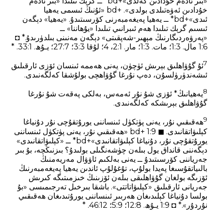
«بىر ئادەم خۇدادىن كەلدى»+bd* ــ گرېك تىلىدا «بىر ئادەم
خۇدادىن ئەۋەتىلدى بولدى». +bd «ئۇنىڭ ئىسمى يەھيا
ئىدى»+bd* ــ يەھيا پەيغەمبەرنى كۆرسىتىدۇ. «يەھيا» دېگەن
ئىسىم گرېك تىلىدا ھەم ئىبرانىي تىلىدا «يۇھاننا» ــ
«پەرۋەردىگارنىڭ مېھىر-شەپقىتى» دېگەن مەنىنى بىلدۈرىدۇ.* ◘
1:6 مال. 3‏:1؛ مات. 3‏:1؛ مار. 1‏:2، 4؛ لۇقا 3‏:3؛ 7‏:27؛ يـۇھ. 1‏:33. *
7
ئۇ گۇۋاھلىق بېرىش ئۈچۈن، يەنى ھەممە ئىنسان ئۆزى ئارقىلىق
ئىشەندۈرۈلسۇن، دەپ نۇرغا گۇۋاھچى بولۇشقا كەلگەنىدى.
8
يەھيانىڭ* ئۆزى شۇ نۇر ئەمەس، بەلكى پەقەت شۇ نۇرغا
گۇۋاھلىق بېرىشكە كەلگەنىدى.
9
ھەقىقىي نۇر، يەنى پۈتكۈل ئىنساننى يورۇتقۇچى نۇر دۇنياغا
كېلىۋاتقانىدى. ◼ 1:9 +bd «ھەقىقىي نۇر، يەنى پۈتكۈل ئىنساننى
يورۇتقۇچى نۇر، دۇنياغا كېلىۋاتقانىدى»+bd* ــ «كېلىۋاتقانىدى»
دېگەننى قانداق يول بىلەن چۈشەنگىلى بولىدۇ؟ بىزنىڭچە، بۇ بىر
جەرياننى كۆرسىتىدۇ ــ يەنى بەلكىم ئاۋۋال مەريەمنىڭ
بالىياتقۇسىغا پەيدا بولۇپ، تۇغۇلۇپ ئاندىن يەھيا پەيغەمبەرنىڭ
ئۆزىگە بولغان گۇۋاھلىقى بىلەن ئۆزىنىڭ خىزمىتىگە كىرىش
جەريانى ئارقىلىق «كېلىۋاتاتتى». باشقا بىرخىل تەرجىمىسى «بۇ
بولسا دۇنياغا كېلىدىغان ھەربىر ئىنساننى يورۇتىدىغان ھەقىقىي
نۇردۇر».* ◘ 1:9 يـۇھ. 8‏:12؛ 9‏:5؛ 12‏:46. *