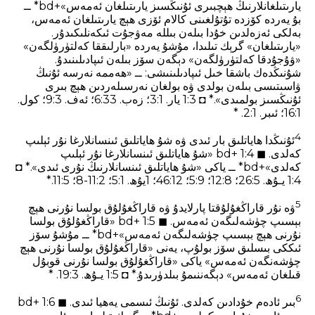
يارىتىلغانلارنىڭ ھېچبىرى ئۇنىڭسىز يارىتىلغان ئەمەس»+bd* ــ
بۇ يەردە كۆزدە تۇتۇلغىنى كالام ئۆزى ھېچ يارىتىلغان ئەمەس،
بەلكى ئەزەلدىن خۇدا بىلەن بىللە مەۋجۇت ئىكەنلىكىدۇر.
«يارىتىلغان» گرېك تىلىدا، مۇشۇ يەردە «بارلىققا كەلتۈرۈلگەن»
«ۋۇجۇدقا كەلتۈرۈلگەن» دېگەن سۆز بىلەن ئىپادىلىنىدۇ.
شۇنىڭدەك باشقا خىل ئىپادىلىنىشى: ــ «ھەممە نەرسە ئۇنىڭ
ۋاسىتىسى بىلەن بولدى ۋە بولغان نەرسىلەردىن ھېچ بىرى
ئۇنىڭسىز بولمىدى».* ◘ 1:3 يار. 1‏:3؛ زەب. 33‏:6؛ ئ‍ەف. 3‏:9؛ كول.
1‏:16؛ ئىبر. 1‏:2. *
4
ئۇنىڭدا ھاياتلىق بار ئىدى ۋە شۇ ھاياتلىق ئىنسانلارغا نۇر ئېلىپ
كەلدى. ◼ 1:4 +bd «شۇ ھاياتلىق ئىنسانلارغا نۇر ئېلىپ
كەلدى»+bd* ــ ياكى «شۇ ھاياتلىق ئىنسانلارنىڭ نۇرى ئىدى».* ◘
1:4 يـۇھ. 5‏:26؛ 8‏:12؛ 9‏:5؛ 12‏:46؛ 1يۇھ. 1‏:5؛ 2‏:8-11؛ 5‏:11.*
5
ۋە نۇر قاراڭغۇلۇقتا پارلايدۇ ۋە قاراڭغۇلۇق بولسا نۇرنى ھېچ
بېسىپ چۈشەلىگەن ئەمەس. ◼ 1:5 +bd «قاراڭغۇلۇق بولسا
نۇرنى ھېچ بېسىپ چۈشەلىگەن ئەمەس»+bd* ــ مۇشۇ سۆز
ئىككى بىسلىق سۆز بولۇپ، يەنى «قاراڭغۇلۇق بولسا نۇرنى ھېچ
چۈشەنگەن ئەمەس» ياكى «قاراڭغۇلۇق بولسا نۇرنى قوبۇل
قىلغان ئەمەس» دېگەننىمۇ بىلدۈرىدۇ.* ◘ 1:5 يـۇھ. 3‏:19. *
6
بىر ئادەم خۇدادىن كەلدى. ئۇنىڭ ئىسمى يەھيا ئىدى. ◼ 1:6 +bd