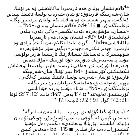
14
كالام ئىنسان بولدى ھەم ئارىمىزدا ماكانلاشتى ۋە بىز ئۇنىڭ
شان-شەرىپىگە قارىدۇق؛ ئۇ شان-شەرەپ بولسا، ئاتىنىڭ يېنىدىن
كەلگەن، مېھىر-شەپقەت ۋە ھەقىقەتكە تولغان بىردىنبىر يېگانە
ئوغلىنىڭكىدۇر. ◼ 1:14 +bd «كالام ئىنسان بولدى»+bd* ــ
«ئىنسان» مۇشۇ يەردە «ئەت ئىگىسى» ياكى «تەن» بىلەن
ئىپادىلىنىدۇ. +bd «كالام ئىنسان بولدى ھەم ئارىمىزدا
ماكانلاشتى»+bd* ــ گرېك تىلىدا «كالام تەن (ئەت) بولدى ۋە
ئارىمىزدا چېدىر تىكتى». «چېدىر» دېگەن سۆز مۇشۇ يەردە
شۈبھىسىزكى، ئەيسانىڭ ئىنسانلارنىڭ ئارىسىدا ھازىر بولۇشى
مۇسا پەيغەمبەرنىڭ دەۋرىدە خۇدا ئۆزىنىڭ «مۇقەددەس
چېدىر»ىدا تۇرۇپ، ئۆز خەلقى ئارىسىدا ھازىر بولغىنىغا ئوخشاش
ئىكەنلىكىنى كۆرسىتىدۇ. +bd «بىز ئۇنىڭ شان-شەرىپىگە
قارىدۇق؛ ئۇ شان-شەرەپ بولسا، ئاتىنىڭ يېنىدىن كەلگەن،
مېھىر-شەپقەت ۋە ھەقىقەتكە تولغان بىردىنبىر يېگانە
ئوغلىنىڭكىدۇر»+bd* ــ «ئاتا» مۇشۇ يەردە خۇدائاتىنى
كۆرسىتىدۇ، ئەلۋەتتە.* ◘ 1:14 يەش. 7‏:14؛ مات. 1‏:16؛ 17‏:2؛ لۇقا
1‏:31؛ 2‏:7؛ كول. 1‏:19؛ 2‏:9؛ 2پېت. 1‏:17. *
15
(يەھيا ئۇنىڭغا گۇۋاھلىق بېرىپ: ــ مانا، مەن سىلەرگە*:
«مەندىن كېيىن كەلگۈچى مەندىن ئۈستۈندۇر، چۈنكى ئۇ مەن
دۇنياغا كېلىشتىن بۇرۇنلا بولغانىدى» دېگىنىم دەل مۇشۇ
كىشىدۇر! ــ دەپ جار قىلدى) ◼ 1:15 +bd «مەندىن كېيىن
كەلگۈچى مەندىن ئۈستۈندۇر، چۈنكى ئۇ مەن دۇنياغا كېلىشتىن