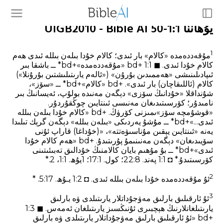
يۇھاننا 1:1-50 UIGB2010 - Bible AI
1
مۇقەددەمدە «كالام» بار ئىدى؛ كالام خۇدا بىلەن بىللە ئىدى ھەم
كالام خۇدا ئىدى. ◼ 1:1 +bd «مۇقەددەمدە»+bd* ــ باشقا بىر
ئىپادىلىنىشى «ھەممىدىن بۇرۇن» («ئالەم يارىتىلىشتىن بۇرۇنلا»)
كالام (ئاللىقاچان) بار ئىدى». +bd «كالام»+bd* ــ «سۆز»،
شۇنداقلا «خۇدانىڭ سۆزى» دېگەن مەنىدە بولۇپ، ئەيسانىڭ بىر
نامىدۇر؛ كۆرسىتىدىغان مەنىسى ئىنتايىن چوڭقۇردۇر.
«قوشۇمچە سۆز»ىمىزنى كۆرۈڭ. +bd «كالام خۇدا بىلەن بىللە
ئىدى...»+bd* ــ مۇشۇ يەردىكى «بىلەن بىللە» دېگەن گرېك تىلىدا
يەنە «ئىنتايىن يېقىن مۇناسىۋەتتە»، «(خۇداغا) قاراپ ئۇنى
سۆيىدىغان» دېگەن مەنىنىمۇ پۇرىتىدۇ. +bd «ھەم كالام خۇدا
ئىدى»+bd* ــ بۇ مۇھىم بايان كالامنىڭ خۇدالىق تەبىئىتىنى
كۆرسىتىدۇ.* ◘ 1:1 پەند. 8‏:22؛ كول. 1‏:17؛ 1يۇھ. 1‏:1، 2.*
2
ئۇ مۇقەددەمدە خۇدا بىلەن بىللە ئىدى. ◘ 1:2 يـۇھ. 17‏:5. *
3
ئۇ ئارقىلىق بارلىق مەۋجۇداتلار يارىتىلدى ۋە بارلىق
يارىتىلغانلارنىڭ ھېچبىرى ئۇنىڭسىز يارىتىلغان ئەمەس. ◼ 1:3
+bd «ئۇ ئارقىلىق بارلىق مەۋجۇداتلار يارىتىلدى ۋە بارلىق