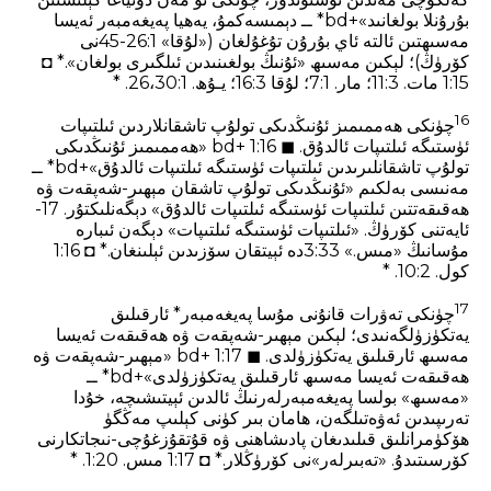
بۇرۇنلا بولغانىد»+bd* ــ دېمىسەكمۇ، يەھيا پەيغەمبەر ئەيسا
مەسىھتىن ئالتە ئاي بۇرۇن تۇغۇلغان («لۇقا» 26:1-45نى
كۆرۈڭ)؛ لېكىن مەسىھ «ئۇنىڭ بولغىنىدىن ئىلگىرى بولغان».* ◘
1:15 مات. 3‏:11؛ مار. 1‏:7؛ لۇقا 3‏:16؛ يـۇھ. 1‏:26،30. *
16
چۈنكى ھەممىمىز ئۇنىڭدىكى تولۇپ تاشقانلاردىن ئىلتىپات
ئۈستىگە ئىلتىپات ئالدۇق. ◼ 1:16 +bd «ھەممىمىز ئۇنىڭدىكى
تولۇپ تاشقانلىرىدىن ئىلتىپات ئۈستىگە ئىلتىپات ئالدۇق»+bd* ــ
مەنىسى بەلكىم «ئۇنىڭدىكى تولۇپ تاشقان مېھىر-شەپقەت ۋە
ھەقىقەتتىن ئىلتىپات ئۈستىگە ئىلتىپات ئالدۇق» دېگەنلىكتۇر. 17-
ئايەتنى كۆرۈڭ. «ئىلتىپات ئۈستىگە ئىلتىپات» دېگەن ئىبارە
مۇسانىڭ «مىس.» 3:33دە ئېيتقان سۆزىدىن ئېلىنغان.* ◘ 1:16
كول. 2‏:10. *
17
چۈنكى تەۋرات قانۇنى مۇسا پەيغەمبەر* ئارقىلىق
يەتكۈزۈلگەنىدى؛ لېكىن مېھىر-شەپقەت ۋە ھەقىقەت ئەيسا
مەسىھ ئارقىلىق يەتكۈزۈلدى. ◼ 1:17 +bd «مېھىر-شەپقەت ۋە
ھەقىقەت ئەيسا مەسىھ ئارقىلىق يەتكۈزۈلدى»+bd* ــ
«مەسىھ» بولسا پەيغەمبەرلەرنىڭ ئالدىن ئېيتىشىچە، خۇدا
تەرىپىدىن ئەۋەتىلگەن، ھامان بىر كۈنى كېلىپ مەڭگۈ
ھۆكۈمرانلىق قىلىدىغان پادىشاھنى ۋە قۇتقۇزغۇچى-نىجاتكارنى
كۆرسىتىدۇ. «تەبىرلەر»نى كۆرۈڭلار.* ◘ 1:17 مىس. 20‏:1. *