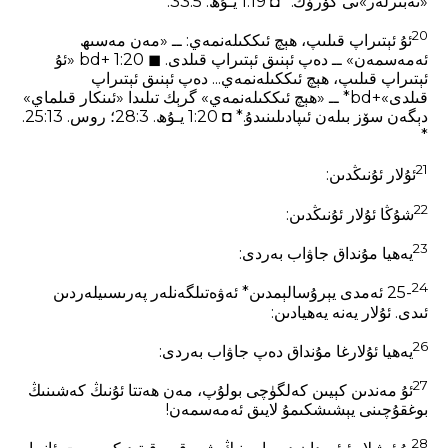
«تەبىرلەر»نى كۆرۈڭ.* ◘ 1:19 يـۇھ. 5‏:33. *
20
ئۇ ئېتىراپ قىلىپ، ھېچ ئىككىلەنمەي: ــ «مەن مەسىھ
ئەمەسمەن» ــ دەپ ئېنىق ئېتىراپ قىلدى. ◼ 1:20 +bd «ئۇ
ئېتىراپ قىلىپ، ھېچ ئىككىلەنمەي... دەپ ئېنىق ئېتىراپ
قىلدى»+bd* ــ «ھېچ ئىككىلەنمەي» گرېك تىلىدا «ئىنكار قىلماي»
دېگەن سۆز بىلەن ئىپادىلىنىدۇ.* ◘ 1:20 يـۇھ. 3‏:28؛ روس. 13‏:25.
*
21
ئۇلار ئۇنىڭدىن:
22
شۇڭا ئۇلار ئۇنىڭدىن:
23
يەھيا مۇنداق جاۋاب بەردى:
24
‏-25 ئەمدى يېرۇسالېمدىن* ئەۋەتىلگەنلەر پەرىسىيلەردىن
ئىدى. ئۇلار يەنە يەھيادىن:
26
يەھيا ئۇلارغا مۇنداق دەپ جاۋاب بەردى:
27
ئۇ مەندىن كېيىن كەلگۈچى بولۇپ، مەن ھەتتا ئۇنىڭ كەشىنىڭ
بوغقۇچىنى يېشىشكىمۇ لايىق ئەمەسمەن!
28