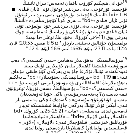
18
خۇدانى ھېچكىم كۆرۈپ باققان ئەمەس؛ بىراق ئاتىنىڭ
قۇچىقىدا تۇرغۇچى، يەنى بىردىنبىر ئوغۇل ئۇنى ئايان قىلدى. ◼
1:18 +bd «ئاتىنىڭ قۇچىقىدا تۇرغۇچى، يەنى بىردىنبىر ئوغۇل
ئۇنى ئايان قىلدى»+bd* ــ بەزى كونا كۆچۈرمىلەردە «ئاتىنىڭ
قۇچىقىدا تۇرغۇچى، يەنى ئۆزى بىردىنبىر خۇدا بولغۇچى ئۇنى
ئايان قىلدى» دېيىلىدۇ. بۇ ئىككى ۋارىيانتنىڭ ئەمەلىيەتتە چوڭ
پەرقى يوق (1:1-4نى كۆرۈڭ. «خۇدانىڭ ئوغلى»دا نېمىلا
بولمىسۇن خۇدالىق تەبىئىتى باردۇر.* ◘ 1:18 مىس. 33‏:20؛ قان.
4‏:12؛ مات. 11‏:27؛ يـۇھ. 6‏:46؛ 1تىم. 6‏:16؛ 1يۇھ. 4‏:12. *
19
يېرۇسالېمدىكى يەھۇدىيلار يەھيادىن «سەن كىمسەن؟» دەپ
سۈرۈشتە قىلىشقا كاھىنلار بىلەن لاۋىيلارنى ئۇنىڭ يېنىغا
ئەۋەتكەندە، ئۇنىڭ ئۇلارغا جاۋابەن بەرگەن گۇۋاھلىقى مۇنداق
ئىدى: ◼ 1:19 +bd «يېرۇسالېمدىكى يەھۇدىيلار»+bd* ــ بەلكىم
يەھۇدىيلارنىڭ ئاقساقاللىرى ۋە مۆتىۋەرلىرىنى كۆرسىتىدۇ. +bd
«سەن كىمسەن؟»+bd* ــ بۇ سوئالنىڭ «سەن ئۆزۈڭ توغرۇلۇق
نېمە دەيسەن؟ پەيغەمبەرمۇسەن ياكى خۇدا ئەۋەتىدىغان
مەسىھ-قۇتقۇزغۇچىمۇسەن» دېگەندەك ئىچكى مەنىسى بار
ئىدى. لېكىن ئۇلار ئۇنىڭ بەرگەن جاۋابىغا ئىشىنىشكە تەييار
ئەمەس ئىدى. مەسىلەن، «مات.» 25:21-25نى كۆرۈڭ. +bd
«كاھىنلار بىلەن لاۋىيلار»+bd* ــ «كاھىنلار» ئىبادەتخانىدا
قۇربانلىق خىزمىتىنى قىلغۇچىلار ئىدى؛ «لاۋىيلار» («لاۋىي»
قەبىلىسىدىن بولغانلار) كاھىنلارغا ياردەمچى رولدا ئىدى.