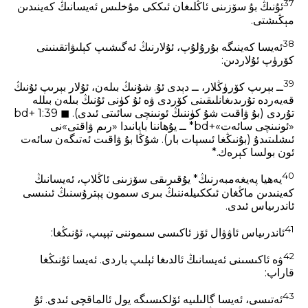
37
ئۇنىڭ بۇ سۆزىنى ئاڭلىغان ئىككى مۇخلىس ئەيسانىڭ كەينىدىن
مېڭىشتى.
38
ئەيسا كەينىگە بۇرۇلۇپ، ئۇلارنىڭ ئەگىشىپ كېلىۋاتقىنىنى
كۆرۈپ ئۇلاردىن:
39
ــ بېرىپ كۆرۈڭلار، ــ دېدى ئۇ. شۇنىڭ بىلەن، ئۇلار بېرىپ ئۇنىڭ
قەيەردە تۇرىدىغانلىقىنى كۆردى ۋە ئۇ كۈنى ئۇنىڭ بىلەن بىللە
تۇردى (بۇ ۋاقىت شۇ كۈننىڭ ئونىنچى سائىتى ئىدى). ◼ 1:39 +bd
«ئونىنچى سائەت»+bd* ــ يۇھاننا بايانىدا «رىم ۋاقتى»نى
ئىشلىتىدۇ (بۇنىڭغا ئىسپات بار). شۇڭا بۇ ۋاقىت ئەتىگەن سائەت
ئون بولسا كېرەك.*
40
يەھيا پەيغەمبەرنىڭ* يۇقىرىقى سۆزىنى ئاڭلاپ، ئەيسانىڭ
كەينىدىن ماڭغان ئىككىيلەننىڭ بىرى سىمون پېترۇسنىڭ ئىنىسى
ئاندرىياس ئىدى.
41
ئاندرىياس ئاۋۋال ئۆز ئاكىسى سىموننى تېپىپ، ئۇنىڭغا:
42
ۋە ئاكىسىنى ئەيسانىڭ ئالدىغا ئېلىپ باردى. ئەيسا ئۇنىڭغا
قاراپ:
43
ئەتىسى، ئەيسا گالىلىيە ئۆلكىسىگە يول ئالماقچى ئىدى. ئۇ