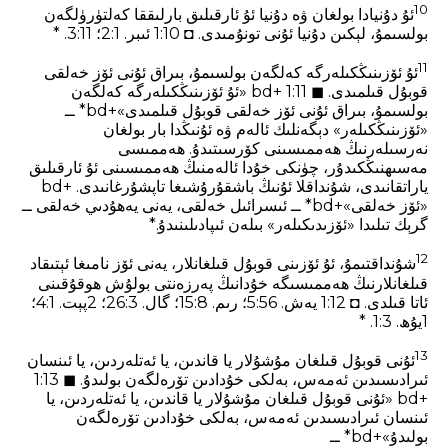
10
ئۇ دۇنيادا بولغان ۋە دۇنيا ئۇ ئارقىلىق بارلىققا كەلتۈرۈلگەن
بولسىمۇ، لېكىن دۇنيا ئۇنى تونۇمىدى. ◘ 1:10 ئىبر. 1‏:2؛ 11‏:3. *
11
ئۇ ئۆزىنىڭكىلەرگە كەلگەن بولسىمۇ، بىراق ئۇنى ئۆز خەلقى
قوبۇل قىلمىدى. ◼ 1:11 +bd «ئۇ ئۆزىنىڭكىلەرگە كەلگەن
بولسىمۇ، بىراق ئۇنى ئۆز خەلقى قوبۇل قىلمىدى»+bd* ــ
«ئۆزىنىڭكىلەر» دېگەنلىك ئالەم ۋە ئۇنىڭدا بار بولغان
نەرسىلەرنىڭ ھەممىسىنى كۆرسىتىدۇ. ھەممىسى
مەسىھنىڭكىدۇر، چۈنكى خۇدا ئالەمنىڭ ھەممىسىنى ئۇ ئارقىلىق
ياراتقانىدى، شۇنداقلا ئۇنىڭ باشقۇرۇشىغا تاپشۇرغانىدى. +bd
«ئۆز خەلقى»+bd* ــ ئىسرائىل خەلقى، يەنى يەھۇدىي خەلقى ــ
گرېك تىلىدا «ئۆزىدىكىلەر» بىلەن ئىپادىلىنىدۇ.*
12
شۇنداقتىمۇ، ئۇ ئۆزىنى قوبۇل قىلغانلار، يەنى ئۆز نامىغا ئېتىقاد
قىلغانلارنىڭ ھەممىسىگە خۇدانىڭ پەرزەنتى بولۇش ھوقۇقىنى
ئاتا قىلدى. ◘ 1:12 يەش. 56‏:5؛ رىم. 8‏:15؛ گال. 3‏:26؛ 2پېت. 1‏:4؛
1يۇھ. 3‏:1. *
13
ئۇنى قوبۇل قىلغان مۇشۇلار يا قاندىن، يا ئەتلەردىن، يا ئىنسان
ئىرادىسىدىن ئەمەس، بەلكى خۇدادىن تۆرەلگەن بولىدۇ. ◼ 1:13
+bd «ئۇنى قوبۇل قىلغان مۇشۇلار يا قاندىن، يا ئەتلەردىن، يا
ئىنسان ئىرادىسىدىن ئەمەس، بەلكى خۇدادىن تۆرەلگەن
بولىدۇ»+bd* ــ