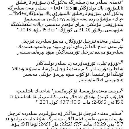
3
ئەمدى سىلەر مەن سىلەرگە يەتكۈزگەن سۆزۈم ئارقىلىق
ئاللىبۇرۇن پاك بولدۇڭلار. ◼ 15:3 +bd «... سىلەر مەن سىلەرگە
يەتكۈزگەن سۆزۈم ئارقىلىق ئاللىبۇرۇن پاك بولدۇڭلار»+bd* ــ
«پاك» مۇشۇ يەردە يەنە «پۇتالغان» دېگەن مەنىسىنىمۇ
بىلدۈرۈشى مۇمكىن. بىراق مۇھىم مەنىسى «پاك» ئىكەنلىكىگە
شۈبھىسى يوقتۇر (31:10نى كۆرۈڭ).* ◘ 15:3 يـۇھ. 13‏:10. *
4
سىلەر مەندە ئىزچىل تۇرۇڭلار، مەنمۇ سىلەردە ئىزچىل
تۇرىمەن. شاخ تالدا تۇرماي، ئۆزى مېۋە بېرەلمەيدىغىنىدەك،
سىلەرمۇ مەندە ئىزچىل تۇرمىساڭلار، مېۋە بېرەلمەيسىلەر.
5
«ئۈزۈم تېلى» ئۆزۈمدۇرمەن، سىلەر بولساڭلار
شاخلىرىدۇرسىلەر. كىم مەندە ئىزچىل تۇرسا، مەنمۇ شۇنداقلا
ئۇنىڭدا تۇرغىنىمدا، ئۇ كۆپ مېۋە بېرىدۇ. چۈنكى مەنسىز
ھېچنېمىنى قىلالمايسىلەر.
6
بىرسى مەندە تۇرمىسا، ئۇ كېرەكسىز* شاختەك تاشلىنىپ،
قۇرۇپ كېتىدۇ. بۇنداق شاخلار يىغىپ كېلىنىپ ئوتقا تاشلىنىدۇ. ◘
15:6 ئ‍ەز. 15‏:2-8؛ مات. 3‏:10؛ 7‏:19؛ كول. 1‏:23. *
7
سىلەر مەندە ئىزچىل تۇرساڭلار ۋە سۆزلىرىم سىلەردە ئىزچىل
تۇرسا، نېمىنى تەلەپ قىلساڭلار، سىلەرگە شۇ ئىجابەت بولىدۇ. ◘
15:7 يەر. 29‏:12؛ مات. 7‏:7؛ 21‏:22؛ مار. 11‏:24؛ لۇقا 11‏:9؛ يـۇھ.