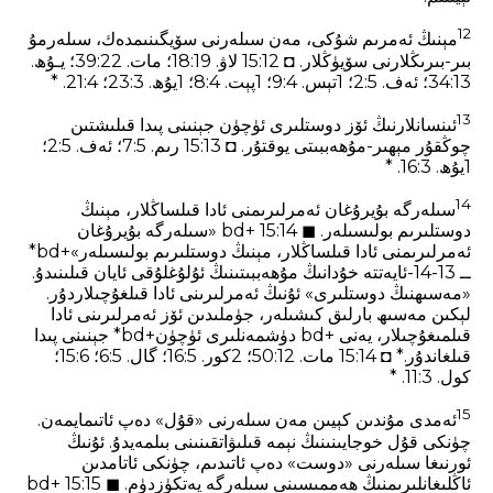
12
مېنىڭ ئەمرىم شۇكى، مەن سىلەرنى سۆيگىنىمدەك، سىلەرمۇ
بىر-بىرىڭلارنى سۆيۈڭلار. ◘ 15:12 لاۋ. 19‏:18؛ مات. 22‏:39؛ يـۇھ.
13‏:34؛ ئ‍ەف. 5‏:2؛ 1تېس. 4‏:9؛ 1پېت. 4‏:8؛ 1يۇھ. 3‏:23؛ 4‏:21. *
13
ئىنسانلارنىڭ ئۆز دوستلىرى ئۈچۈن جېنىنى پىدا قىلىشتىن
چوڭقۇر مېھىر-مۇھەببىتى يوقتۇر. ◘ 15:13 رىم. 5‏:7؛ ئ‍ەف. 5‏:2؛
1يۇھ. 3‏:16. *
14
سىلەرگە بۇيرۇغان ئەمرلىرىمنى ئادا قىلساڭلار، مېنىڭ
دوستلىرىم بولىسىلەر. ◼ 15:14 +bd «سىلەرگە بۇيرۇغان
ئەمرلىرىمنى ئادا قىلساڭلار، مېنىڭ دوستلىرىم بولىسىلەر»+bd*
ــ 13-14-ئايەتتە خۇدانىڭ مۇھەببىتىنىڭ ئۇلۇغلۇقى ئايان قىلىنىدۇ.
«مەسىھنىڭ دوستلىرى» ئۇنىڭ ئەمرلىرىنى ئادا قىلغۇچىلاردۇر.
لېكىن مەسىھ بارلىق كىشىلەر، جۈملىدىن ئۆز ئەمرلىرىنى ئادا
قىلمىغۇچىلار، يەنى +bd دۈشمەنلىرى ئۈچۈن+bd* جېنىنى پىدا
قىلغاندۇر.* ◘ 15:14 مات. 12‏:50؛ 2كور. 5‏:16؛ گال. 5‏:6؛ 6‏:15؛
كول. 3‏:11. *
15
ئەمدى مۇندىن كېيىن مەن سىلەرنى «قۇل» دەپ ئاتىمايمەن.
چۈنكى قۇل خوجايىنىنىڭ نېمە قىلىۋاتقىنىنى بىلمەيدۇ. ئۇنىڭ
ئورنىغا سىلەرنى «دوست» دەپ ئاتىدىم، چۈنكى ئاتامدىن
ئاڭلىغانلىرىمنىڭ ھەممىسىنى سىلەرگە يەتكۈزدۈم. ◼ 15:15 +bd