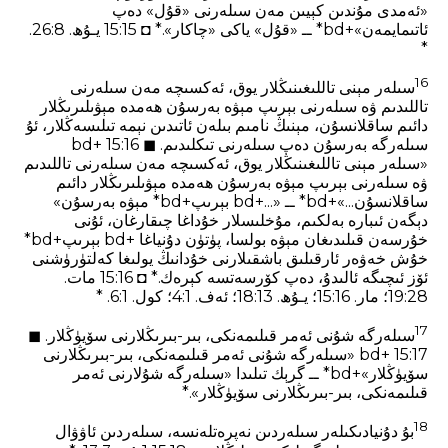
«ئەمدى مۇندىن كېيىن مەن سىلەرنى «قۇل» دەپ
ئاتىمايمەن»+bd* ــ «قۇل» ياكى «چاكار».* ◘ 15:15 يـۇھ. 8‏:26.
*
16
سىلەر مېنى تاللىغىنىڭلار يوق، ئەكسىچە مەن سىلەرنى
تاللىدىم ۋە سىلەرنى بېرىپ مېۋە بەرسۇن ھەمدە مېۋىلىرىڭلار
دائىم ساقلانسۇن، مېنىڭ نامىم بىلەن ئاتىدىن نېمە تىلىسەڭلار، ئۇ
سىلەرگە بەرسۇن دەپ سىلەرنى تىكلىدىم. ◼ 15:16 +bd
«سىلەر مېنى تاللىغىنىڭلار يوق، ئەكسىچە مەن سىلەرنى تاللىدىم
ۋە سىلەرنى بېرىپ مېۋە بەرسۇن ھەمدە مېۋىلىرىڭلار دائىم
ساقلانسۇن...»+bd* ــ «...+bd بېرىپ+bd* مېۋە بەرسۇن»
دېگەن ئىبارە بەلكىم، مۇخلىسلار خۇداغا چىقارغان، ئۇنى
خۇرسەن قىلىدىغان مېۋە بولسا، پۈتۈن دۇنياغا +bd بېرىپ+bd*
خۇش خەۋەر ئارقىلىق باشقىلارنى خۇدانىڭ يولىغا كەلتۈرۈشنى
ئۆز ئىچىگە ئالىدۇ، دەپ كۆرسەتسە كېرەك.* ◘ 15:16 مات.
28‏:19؛ مار. 16‏:15؛ يـۇھ. 13‏:18؛ ئ‍ەف. 1‏:4؛ كول. 1‏:6. *
17
سىلەرگە شۇنى ئەمر قىلىمەنكى، بىر-بىرىڭلارنى سۆيۈڭلار. ◼
15:17 +bd «سىلەرگە شۇنى ئەمر قىلىمەنكى، بىر-بىرىڭلارنى
سۆيۈڭلار»+bd* ــ گرېك تىلىدا «سىلەرگە شۇلارنى ئەمر
قىلىمەنكى، بىر-بىرىڭلارنى سۆيۈڭلار».*
18
بۇ دۇنيادىكىلەر سىلەردىن نەپرەتلەنسە، سىلەردىن ئاۋۋال