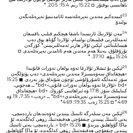
باھانىسى يوقتۇر. ◘ 15:22 رىم. 4‏:15؛ 5‏:20. *
23
كىمدەكىم مەندىن نەپرەتلەنسە ئاتامدىنمۇ نەپرەتلەنگەن
بولىدۇ.
24
مەن ئۇلارنىڭ ئارىسىدا باشقا ھېچكىم قىلىپ باقمىغان
ئەمەللەرنى قىلمىغان بولسام، ئۇلاردا گۇناھ يوق دەپ
ھېسابلىناتتى. لېكىن ئۇلار ھازىر ئەمەللىرىمنى* كۆرگەن
تۇرۇقلۇق، يەنىلا ھەم مەندىن ھەم ئاتامدىن نەپرەتلەندى. ◘
15:24 يـۇھ. 10‏:37. *
25
لېكىن بۇ ئىشلار ئۇلارغا تەۋە بولغان تەۋرات قانۇنىدا:
«ھېچقانداق سەۋەبسىزلا مەندىن نەپرەتلەندى» دەپ پۈتۈلگەن
سۆز ئەمەلگە ئاشۇرۇلۇشى ئۈچۈن شۇنداق يۈز بەردى. ◼ 15:25
+bd «ئۇلارغا تەۋە بولغان تەۋرات قانۇنى»+bd* ــ ھەجۋىي،
كىنايىلىك سۆز. 17:8 ۋە ئىزاھاتىنى كۆرۈڭ. +bd «ھېچقانداق
سەۋەبسىزلا مەندىن نەپرەتلەندى»+bd* ــ «زەب.» 7:35، 19 ۋە
4:69.* ◘ 15:25 زەب. 35‏:19؛ 69‏:4*
26
لېكىن مەن سىلەرگە ئاتىنىڭ يېنىدىن ئەۋەتىدىغان ياردەمچى،
يەنى ئاتىنىڭ يېنىدىن چىققۇچى ھەقىقەتنىڭ روھى كەلگەندە، ئۇ
ماڭا گۇۋاھلىق بېرىدۇ. ◼ 15:26 +bd «...ياردەمچى، يەنى ئاتىنىڭ
يېنىدىن چىققۇچى ھەقىقەتنىڭ روھى كەلگەندە، ئۇ ماڭا گۇۋاھلىق