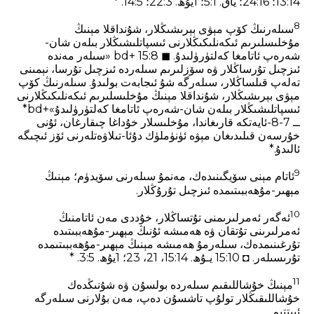
14‏:13؛ 16‏:24؛ ياق. 1‏:5؛ 1يۇھ. 3‏:22؛ 5‏:14. *
8
سىلەرنىڭ كۆپ مېۋى بېرىشىڭلار، شۇنداقلا مېنىڭ
مۇخلىسلىرىم ئىكەنلىكىڭلارنى ئىسپاتلىشىڭلار بىلەن شان-
شەرەپ ئاتامغا كەلتۈرۈلىدۇ. ◼ 15:8 +bd «سىلەر مەندە
ئىزچىل تۇرساڭلار ۋە سۆزلىرىم سىلەردە ئىزچىل تۇرسا، نېمىنى
تەلەپ قىلساڭلار، سىلەرگە شۇ ئىجابەت بولىدۇ. سىلەرنىڭ كۆپ
مېۋى بېرىشىڭلار، شۇنداقلا مېنىڭ مۇخلىسلىرىم ئىكەنلىكىڭلارنى
ئىسپاتلىشىڭلار بىلەن شان-شەرەپ ئاتامغا كەلتۈرۈلىدۇ»+bd*
ــ 7-8-ئايەتكە قارىغاندا، مۇخلىسلار خۇداغا چىقارغان، ئۇنى
خۇرسەن قىلىدىغان مېۋە ئۈنۈملۈك دۇئا-تىلاۋەتلەرنى ئۆز ئىچىگە
ئالىدۇ.*
9
ئاتام مېنى سۆيگىنىدەك، مەنمۇ سىلەرنى سۆيدۈم؛ مېنىڭ
مېھىر-مۇھەببىتىمدە ئىزچىل تۇرۇڭلار.
10
ئەگەر ئەمرلىرىمنى تۇتساڭلار، خۇددى مەن ئاتامنىڭ
ئەمرلىرىنى تۇتقان ۋە ھەمىشە ئۇنىڭ مېھىر-مۇھەببىتىدە
تۇرغىنىمدەك، سىلەرمۇ ھەمىشە مېنىڭ مېھىر-مۇھەببىتىمدە
تۇرىسىلەر. ◘ 15:10 يـۇھ. 14‏:15، 21، 23؛ 1يۇھ. 5‏:3. *
11
مېنىڭ خۇشاللىقىم سىلەردە بولسۇن ۋە شۇنىڭدەك
خۇشاللىقىڭلار تولۇپ تاشسۇن دەپ، مەن بۇلارنى سىلەرگە
ئېيتتىم.