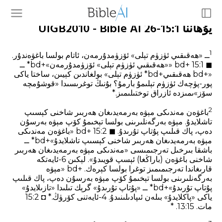
يۇھاننا 15:1-26 UIGB2010 - Bible AI
1
ــ «ھەقىقىي ئۈزۈم تېلى» ئۆزۈمدۇرمەن، ئاتام بولسا باغۋەندۇر.
◼ 15:1 +bd ««ھەقىقىي ئۈزۈم تېلى» ئۆزۈمدۇرمەن»+bd* ــ
«+bd ھەقىقىي+bd* ئۈزۈم تېلى» بولغاندىن كېيىن، ساختا ياكى
پور-پۈچەك ئۈزۈم تېلىمۇ بارمۇ؟ بۇنىڭ توغرىسىدا «قوشۇمچە
سۆز»ىمىزدە ئازراق توختىلىمىز.*
2
باغۋەن مەندىكى مېۋە بەرمەيدىغان ھەربىر شاخنى كېسىپ
تاشلايدۇ. مېۋە بەرگەنلىرىنى بولسا تېخىمۇ كۆپ مېۋە بەرسۇن
دەپ، پاك قىلىپ پۇتاپ تۇرىدۇ. ◼ 15:2 +bd «باغۋەن مەندىكى
مېۋە بەرمەيدىغان ھەربىر شاخنى كېسىپ تاشلايدۇ»+bd* ــ
باشقا بىرخىل تەرجىمىسى «مەندىكى مېۋە بەرمەيدىغان ھەربىر
شاخنى باغۋەن (باراڭغا) ئېسپ قويىدۇ». لېكىن 6-ئايەتكە
قارىغاندا تەرجىمىمىز توغرا بولسا كېرەك. +bd «مېۋە
بەرگەنلىرىنى بولسا تېخىمۇ كۆپ مېۋە بەرسۇن دەپ، پاك قىلىپ
پۇتاپ تۇرىدۇ»+bd* ــ «پۇتاپ تۇرىدۇ» گرېك تىلىدا «تازىلايدۇ»
ياكى «پاكلايدۇ» بىلەن ئىپادىلىنىدۇ. 4-ئايەتنى كۆرۈڭ.* ◘ 15:2
مات. 15‏:13. *