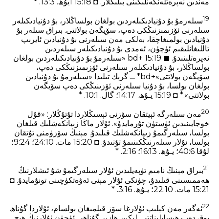
مەندىن نەپرەتلەنگەنلىكىنى بىلىڭلار. ◘ 15:18 1يۇھ. 3‏:13. *
19
سىلەرمۇ بۇ دۇنيادىكىلەردىن بولغان بولساڭلار، بۇ دۇنيادىكىلەر
سىلەرنى ئۆزىمىزنىڭكى دەپ، سۆيگەن بولاتتى. بىراق سىلەر بۇ
دۇنيادىن بولمىغاچقا، بەلكى مەن سىلەرنى بۇ دۇنيادىن ئايرىپ
تاللىغانلىقىم ئۈچۈن، ئەمدى بۇ دۇنيادىكىلەر سىلەردىن
نەپرەتلىنىدۇ. ◼ 15:19 +bd «سىلەرمۇ بۇ دۇنيادىكىلەردىن بولغان
بولساڭلار، بۇ دۇنيادىكىلەر سىلەرنى ئۆزىمىزنىڭكى دەپ،
سۆيگەن بولاتتى»+bd* ــ گرېك تىلىدا «سىلەرمۇ بۇ دۇنيادىن
بولغان بولسا، بۇ دۇنيا سىلەرنى ئۆزىنىڭكى دەپ سۆيگەن
بولاتتى».* ◘ 15:19 يـۇھ. 17‏:14؛ گال. 1‏:10. *
20
مەن سىلەرگە ئېيتقان سۆزنى ئېسىڭلاردا تۇتۇڭلار: «قۇل
خوجايىنىدىن ئۈستۈن تۇرمايدۇ». ئۇلار ماڭا زىيانكەشلىك قىلغان
بولسا، سىلەرگىمۇ زىيانكەشلىك قىلىدۇ. مېنىڭ سۆزۈمنى تۇتقان
بولسا، ئۇلار سىلەرنىڭكىنىمۇ تۇتىدۇ. ◘ 15:20 مات. 10‏:24؛ 24‏:9؛
لۇقا 6‏:40؛ يـۇھ. 13‏:16؛ 16‏:2. *
21
بىراق مېنىڭ نامىم تۈپەيلىدىن ئۇلار سىلەرگىمۇ شۇ ئىشلارنىڭ
ھەممىسىنى قىلىدۇ، چۈنكى ئۇلار مېنى ئەۋەتكۈچىنى تونۇمايدۇ. ◘
15:21 مات. 10‏:22؛ يـۇھ. 16‏:3. *
22
ئەگەر مەن كېلىپ ئۇلارغا سۆز قىلمىغان بولسام، ئۇلاردا گۇناھ
يوق دەپ ھېسابلىناتتى. لېكىن ھازىر گۇناھى ئۈچۈن ئۇلارنىڭ ھېچ