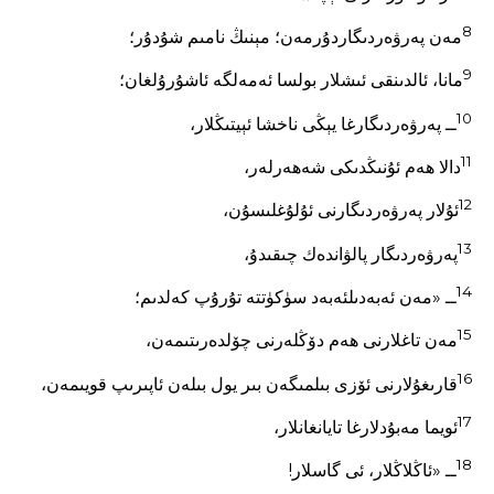
8
مەن پەرۋەردىگاردۇرمەن؛ مېنىڭ نامىم شۇدۇر؛
9
مانا، ئالدىنقى ئىشلار بولسا ئەمەلگە ئاشۇرۇلغان؛
10
ــ پەرۋەردىگارغا يېڭى ناخشا ئېيتىڭلار،
11
دالا ھەم ئۇنىڭدىكى شەھەرلەر،
12
ئۇلار پەرۋەردىگارنى ئۇلۇغلىسۇن،
13
پەرۋەردىگار پالۋاندەك چىقىدۇ،
14
ــ «مەن ئەبەدىلئەبەد سۈكۈتتە تۇرۇپ كەلدىم؛
15
مەن تاغلارنى ھەم دۆڭلەرنى چۆلدەرىتىمەن،
16
قارىغۇلارنى ئۆزى بىلمىگەن بىر يول بىلەن ئاپىرىپ قويىمەن،
17
ئويما مەبۇدلارغا تايانغانلار،
18
ــ «ئاڭلاڭلار، ئى گاسلار!