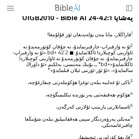
يەشايا 42:1-24 UIGB2010 - Bible AI
1
قاراڭلار، مانا مەن يۆلەيدىغان ئۆز قۇلۇمغا!
2
ئۇ نە ۋارقىراپ-جارقىرىمايدۇ، نە چۇقان كۆتۈرمەيدۇ نە
ئاۋازىنى كوچىلاردا ئاڭلاتمايدۇ. ◼ 42:2 +bd «ئۇ نە ۋارقىراپ-
جارقىرىمايدۇ، نە چۇقان كۆتۈرمەيدۇ نە ئاۋازىنى كوچىلاردا
ئاڭلاتمايدۇ»+bd* ــ بۇنىڭ مەنىسى، بەلكىم «ئۇ داۋراڭ
سالمايدۇ»، «ئۇ ئۆز-ئۆزىنى ئېلان قىلمايدۇ».*
3
تاكى ئۇ غەلىبە بىلەن توغرا ھۆكۈملەرنى چىقارغۇچە،
4
ھۆكۈم-ھەقىقەتنى يەر يۈزىدە تىكلىمىگۈچە،
5
ئاسمانلارنى يارىتىپ ئۇلارنى كەرگەن،
6
مەنكى پەرۋەردىگار سېنى ھەققانىيلىق بىلەن شۇنىڭغا
چاقىرغانمەنكى،
7
قارىغۇ كۆزلەرنى ئېچىشقا،