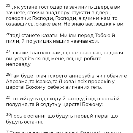
25
І, як устане господар та зачинить двері, а ви
зачнете, стоячи знадвору, стукати в двері,
говорячи: Господи, Господи, відчини нам, то
озвавшись, скаже вам: Не знаю вас, звідкіля ви;
26
тодї станете казати: Ми їли перед Тобою й
пили, й по улицях наших навчав єси.
27
І скаже: Глаголю вам, що не знаю вас, звідкіля
ви: уступіть ся від мене, всї, що робите
неправду.
28
Там буде плач і скреготаннє зубів, як побачите
Авраама, та Ісаака, та Якова і всїх пророків у
царстві Божому, себе ж вигнаних геть.
29
І прийдуть од сходу й заходу, і від півночі й
полудня, та й сядуть у царстві Божому:
30
І ось є останнї, що будуть перві, й перві, що
будуть останнї.
31