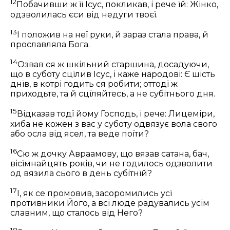
12
Побачивши ж її Ісус, покликав, і рече їй:
Жінко,
одзволилась єси від недуги твоєї.
13
І положив на неї руки, й зараз стала права, й
прославляла Бога.
14
Озвав ся ж шкільний старшина, досадуючи,
що в суботу сцїлив Ісус, і каже народові: Є шість
днїв, в котрі годить ся робити; оттодї ж
приходьте, та й сцїляйтесь, а не субітнього дня.
15
Відказав тодї йому Господь, і рече:
Лицеміри,
хиба не кожен з вас у суботу одвязує вола свого
або осла від ясел, та веде поїти?
16
Сю ж дочку Авраамову, що вязав сатана, бач,
вісїмнайцять років, чи не годилось одзволити
од вязила сього в день субітнїй?
17
І, як се промовив, засоромились усї
противники Його, а всї люде радувались усїм
славним, що сталось від Него?