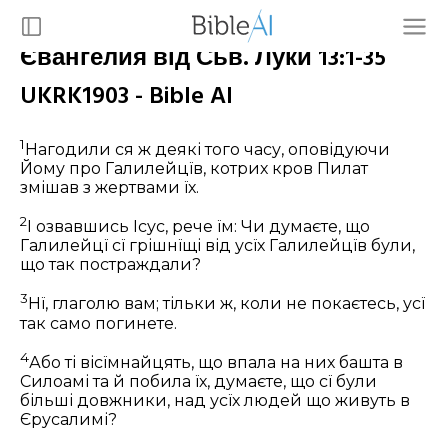
Євангелия від Сьв. Луки 13:1-35
UKRK1903 - Bible AI
1
Нагодили ся ж деякі того часу, оповідуючи
Йому про Галилейцїв, котрих кров Пилат
змішав з жертвами їх.
2
І озвавшись Ісус, рече їм:
Чи думаєте, що
Галилейцї сї грішнїщі від усїх Галилейцїв були,
що так постраждали?
3
Нї, глаголю вам; тільки ж, коли не покаєтесь, усї
так само погинете.
4
Або ті вісїмнайцять, що впала на них башта в
Силоамі та й побила їх, думаєте, що сї були
більші довжники, над усїх людей що живуть в
Єрусалимі?