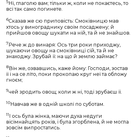
5
Нї, глаголю вам; тільки ж, коли не покаєтесь, то
всї так само погинете.
6
Сказав же сю приповість:
Смоківницю мав
хтось у винограднику своїм посаджену; й
прийшов овощу шукати на нїй, та й не знайшов.
7
Рече ж до винаря: Ось три роки приходжу,
шукаючи овощу на смоківницї сїй, та й не
знаходжу. Зрубай її: на що й землю займає?
8
Він же, озвавшись, каже йому: Господи, зостав
її і на се лїто, поки прокопаю круг неї та обложу
гноєм;
9
чей зродить овощ; коли ж нї, тодї зрубаєш її.
10
Навчав же в одній школї по суботам.
11
І ось була жінка, маючи духа недуги
вісїмнайцять років, і була згорблена, й не могла
зовсїм випростатись.