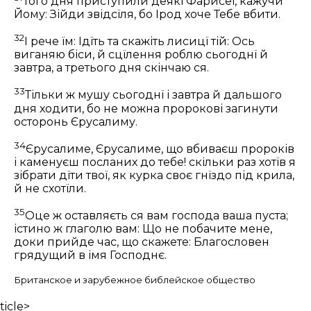
Того дня приступили деякі Фарисеї, кажучи
Йому: Зійди звідсїля, бо Ірод хоче Тебе вбити.
32
І рече їм:
Ідїть та скажіть лисицї тій: Ось
виганяю біси, й сцїлення роблю сьогоднї й
завтра, а третього дня скінчаю ся.
33
Тільки ж мушу сьогоднї і завтра й дальшого
дня ходити, бо не можна пророкові загинути
осторонь Єрусалиму.
34
Єрусалиме, Єрусалиме, що вбиваєш пророків
і каменуєш посланих до тебе! скільки раз хотїв я
зібрати дїти твої, як курка своє гнїздо під крила,
й не схотїли.
35
Оце ж оставляєть ся вам господа ваша пуста;
істино ж глаголю вам: Що не побачите мене,
доки прийде час, що скажете: Благословен
грядущий в імя Господнє.
Британское и зарубежное библейское общество
ticle>