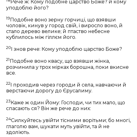
18
Рече ж:
Кому подобне царство Боже? й кому
уподоблю його?
19
Подобне воно зерну горчицї, що взявши
чоловік, кинув у город свій, і виросло воно, й
стало дерево велике; й птаство небесне
кублилось між гіллєм його.
20
І знов рече:
Кому уподоблю царство Боже?
21
Подобне воно квасу, що взявши жінка,
розчинила у трох мірках борошна, поки вкисне
все.
22
І проходив через городи й села, навчаючи й
верстаючи дорогу до Єрусалиму.
23
Каже ж один Йому: Господи, чи тих мало, що
спасають ся? Він же рече до них:
24
Силкуйтесь увійти тїсними ворітьми; бо многі,
глаголю вам, шукати муть увійти, та й не
здолїють.