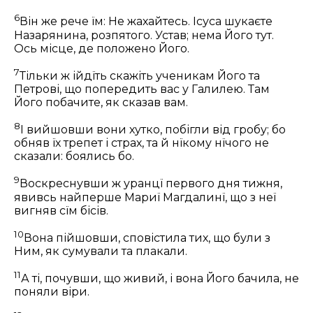
6
Він же рече їм: Не жахайтесь. Ісуса шукаєте
Назарянина, розпятого. Устав; нема Його тут.
Ось місце, де положено Його.
7
Тільки ж ійдїть скажіть ученикам Його та
Петрові, що попередить вас у Галилею. Там
Його побачите, як сказав вам.
8
І вийшовши вони хутко, побігли від гробу; бо
обняв їх трепет і страх, та й нїкому нїчого не
сказали: боялись бо.
9
Воскреснувши ж уранцї первого дня тижня,
явивсь найперше Мариї Магдалинї, що з неї
вигняв сїм бісів.
10
Вона пійшовши, сповістила тих, що були з
Ним, як сумували та плакали.
11
А ті, почувши, що живий, і вона Його бачила, не
поняли віри.