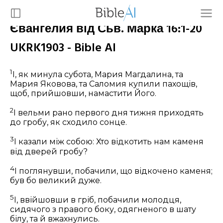
Євангелия від Сьв. Марка 16:1-20
UKRK1903 - Bible AI
1
І, як минула субота, Мария Магдалина, та
Мария Яковова, та Саломия купили пахощів,
щоб, прийшовши, намастити Його.
2
І вельми рано первого дня тижня приходять
до гробу, як сходило сонце.
3
І казали між собою: Хто відкотить нам каменя
від дверей гробу?
4
І поглянувши, побачили, що відкочено каменя;
був бо великий дуже.
5
І, ввійшовши в гріб, побачили молодця,
сидячого з правого боку, одягненого в шату
білу, та й вжахнулись.