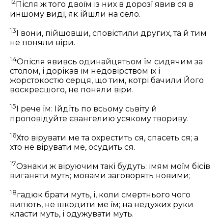
12
Після ж того двоїм із них в дорозї явив ся в
иншому видї, як ійшли на село.
13
І вони, пійшовши, сповістили других, та й тим
не поняли віри.
14
Опісля явивсь одинайцятьом їм сидячим за
столом, і дорікав їм недовірством їх і
жорстокостю серця, що тим, котрі бачили Його
воскресшого, не поняли віри.
15
І рече їм:
Ійдїть по всьому сьвіту й
проповідуйте євангелию усякому твориву.
16
Хто вірувати ме та охрестить ся, спасеть ся; а
хто не вірувати ме, осудить ся.
17
Ознаки ж віруючим такі будуть: імям моїм бісів
виганяти муть; мовами заговорять новими;
18
гадюк брати муть, і, коли смертнього чого
випють, не шкодити ме їм; на недужих руки
класти муть, і одужувати муть.