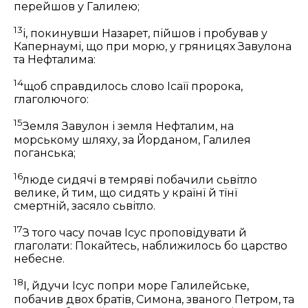
перейшов у Галилею;
13
і, покинувши Назарет, пійшов і пробував у
Капернаумі, що при морю, у гряницях Завулона
та Нефталима:
14
щоб справдилось слово Ісаїї пророка,
глаголючого:
15
Земля Завулон і земля Нефталим, на
морському шляху, за Йорданом, Галилея
поганська;
16
люде сидячі в темряві побачили сьвітло
велике, й тим, що сидять у країнї й тїнї
смертній, засяло сьвітло.
17
З того часу почав Ісус проповідувати й
глаголати:
Покайтесь, наближилось бо царство
небесне.
18
І, йдучи Ісус попри море Галилейське,
побачив двох братів, Симона, званого Петром, та