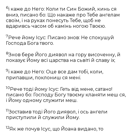
6
і каже до Него: Коли ти Син Божий, кинь ся
вниз, писано бо: Що накаже про Тебе ангелам
своїм, і на руках понесуть Тебе, щоб не
вдаривсь часом об камїнь ногою Твоєю.
7
Рече йому Ісус:
Писано знов: Не спокушуй
Господа Бога твого.
8
Знов бере Його диявол на гору височенну, й
показує Йому всї царства на сьвітї й славу їх;
9
і каже до Него: Оце все дам тобі, коли,
припавши, поклониш ся менї.
10
Рече тодї йому Ісус:
Геть від мене, сатано!
писано бо: Господу Богу твоєму кланяти меш ся,
і Йому одному служити меш.
11
Зоставив тодї Його диявол, і ось ангели
приступили й служили Йому.
12
Як же почув Ісус, що Йоана видано, то