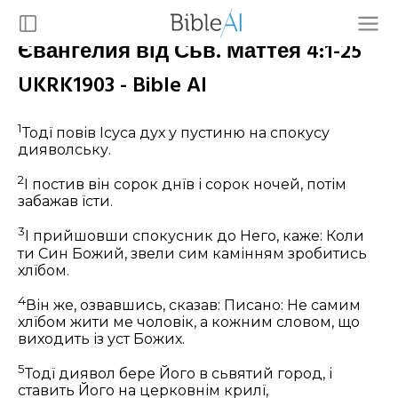
Євангелия від Сьв. Маттея 4:1-25
UKRK1903 - Bible AI
1
Тодї повів Ісуса дух у пустиню на спокусу
дияволську.
2
І постив він сорок днїв і сорок ночей, потім
забажав їсти.
3
І прийшовши спокусник до Него, каже: Коли
ти Син Божий, звели сим камінням зробитись
хлїбом.
4
Він же, озвавшись, сказав:
Писано: Не самим
хлїбом жити ме чоловік, а кожним словом, що
виходить із уст Божих.
5
Тодї диявол бере Його в сьвятий город, і
ставить Його на церковнім крилї,