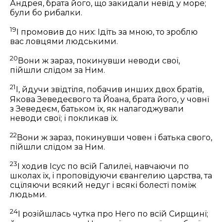
Андрея, брата його, що закидали невід у море;
були бо рибалки.
19
І промовив до них:
Ідїть за мною, то зроблю
вас ловцями людськими.
20
Вони ж зараз, покинувши неводи свої,
пійшли слїдом за Ним.
21
І, йдучи звідтіля, побачив инших двох братів,
Якова Зеведеєвого та Йоана, брата його, у човнї
з Зеведеєм, батьком їх, як налагоджували
неводи свої; і покликав їх.
22
Вони ж зараз, покинувши човен і батька свого,
пійшли слїдом за Ним.
23
І ходив Ісус по всїй Галилеї, навчаючи по
школах їх, і проповідуючи євангелию царства, та
сцїляючи всякий недуг і всякі болестї поміж
людьми.
24
І розійшлась чутка про Него по всїй Сирщинї;