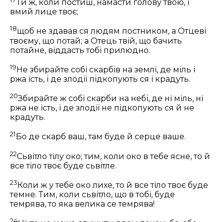
Ти ж, коли постиш, намасти голову твою, і
вмий лице твоє;
18
щоб не здавав ся людям постником, а Отцеві
твоєму, що потай; а Отець твій, що бачить
потайне, віддасть тобі прилюдно.
19
Не збирайте собі скарбів на землї, де міль і
ржа їсть, і де злодїї підкопують ся і крадуть.
20
Збирайте ж собі скарби на небі, де нї міль, нї
ржа не їсть, і де злодїї не підкопують ся й не
крадуть.
21
Бо де скарб ваш, там буде й серце ваше.
22
Сьвітло тїлу око; тим, коли око в тебе ясне, то й
все тїло твоє буде сьвітле.
23
Коли ж у тебе око лихе, то й все тїло твоє буде
темне. Тим, коли сьвітло, що в тобі, буде
темрява, то яка велика се темрява!
24