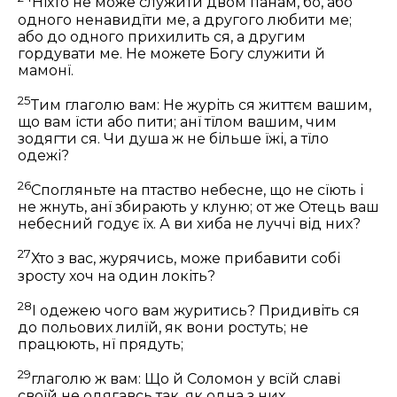
Нїхто не може служити двом панам, бо, або
одного ненавидїти ме, а другого любити ме;
або до одного прихилить ся, а другим
гордувати ме. Не можете Богу служити й
мамонї.
25
Тим глаголю вам: Не журіть ся життєм вашим,
що вам їсти або пити; анї тїлом вашим, чим
зодягти ся. Чи душа ж не більше їжі, а тїло
одежі?
26
Спогляньте на птаство небесне, що не сїють і
не жнуть, анї збирають у клуню; от же Отець ваш
небесний годує їх. А ви хиба не луччі від них?
27
Хто з вас, журячись, може прибавити собі
зросту хоч на один локіть?
28
І одежею чого вам журитись? Придивіть ся
до польових лилїй, як вони ростуть; не
працюють, нї прядуть;
29
глаголю ж вам: Що й Соломон у всїй славі
своїй не одягавсь так, як одна з них.