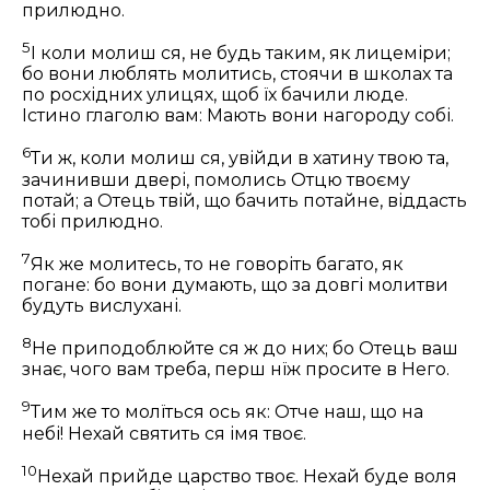
прилюдно.
5
І коли молиш ся, не будь таким, як лицеміри;
бо вони люблять молитись, стоячи в школах та
по росхідних улицях, щоб їх бачили люде.
Істино глаголю вам: Мають вони нагороду собі.
6
Ти ж, коли молиш ся, увійди в хатину твою та,
зачинивши двері, помолись Отцю твоєму
потай; а Отець твій, що бачить потайне, віддасть
тобі прилюдно.
7
Як же молитесь, то не говоріть багато, як
погане: бо вони думають, що за довгі молитви
будуть вислухані.
8
Не приподоблюйте ся ж до них; бо Отець ваш
знає, чого вам треба, перш нїж просите в Него.
9
Тим же то молїться ось як: Отче наш, що на
небі! Нехай святить ся імя твоє.
10
Нехай прийде царство твоє. Нехай буде воля