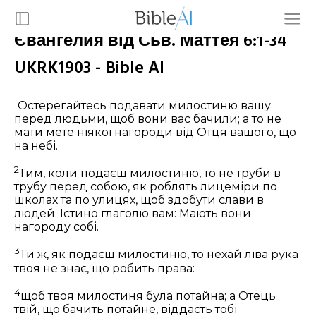
Євангелия від Сьв. Маттея 6:1-34
UKRK1903 - Bible AI
1
Остерегайтесь подавати милостиню вашу
перед людьми, щоб вони вас бачили; а то не
мати мете нїякої нагороди від Отця вашого, що
на небі.
2
Тим, коли подаєш милостиню, то не труби в
трубу перед собою, як роблять лицеміри по
школах та по улицях, щоб здобути слави в
людей. Істино глаголю вам: Мають вони
нагороду собі.
3
Ти ж, як подаєш милостиню, то нехай лїва рука
твоя не знає, що робить права:
4
щоб твоя милостиня була потайна; а Отець
твій, що бачить потайне, віддасть тобі