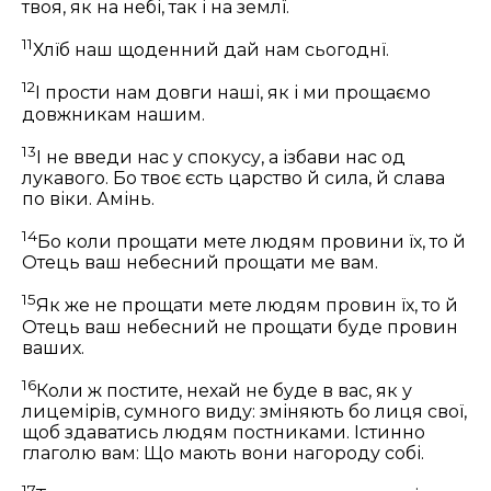
твоя, як на небі, так і на землї.
11
Хлїб наш щоденний дай нам сьогоднї.
12
І прости нам довги наші, як і ми прощаємо
довжникам нашим.
13
І не введи нас у спокусу, а ізбави нас од
лукавого. Бо твоє єсть царство й сила, й слава
по віки. Амінь.
14
Бо коли прощати мете людям провини їх, то й
Отець ваш небесний прощати ме вам.
15
Як же не прощати мете людям провин їх, то й
Отець ваш небесний не прощати буде провин
ваших.
16
Коли ж постите, нехай не буде в вас, як у
лицемірів, сумного виду: зміняють бо лиця свої,
щоб здаватись людям постниками. Істинно
глаголю вам: Що мають вони нагороду собі.
17