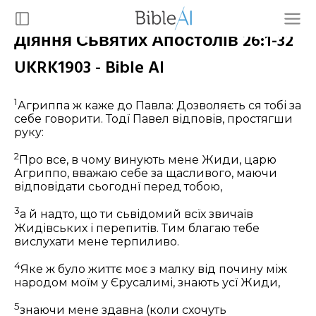
Дїяння Сьвятих Апостолів 26:1-32
UKRK1903 - Bible AI
1
Агриппа ж каже до Павла: Дозволяєть ся тобі за
себе говорити. Тодї Павел відповів, простягши
руку:
2
Про все, в чому винують мене Жиди, царю
Агриппо, вважаю себе за щасливого, маючи
відповідати сьогоднї перед тобою,
3
а й надто, що ти сьвідомий всїх звичаїв
Жидівських і перепитів. Тим благаю тебе
вислухати мене терпиливо.
4
Яке ж було життє моє з малку від почину між
народом моїм у Єрусалимі, знають усї Жиди,
5
знаючи мене здавна (коли схочуть