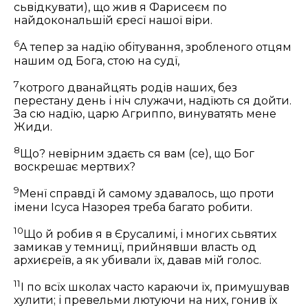
сьвідкувати), що жив я Фарисеєм по
найдокональшій єресї нашої віри.
6
А тепер за надїю обітування, зробленого отцям
нашим од Бога, стою на судї,
7
котрого дванайцять родів наших, без
перестану день і ніч служачи, надїють ся дойти.
За сю надїю, царю Агриппо, винуватять мене
Жиди.
8
Що? невірним здаєть ся вам (се), що Бог
воскрешає мертвих?
9
Менї справдї й самому здавалось, що проти
імени Ісуса Назорея треба багато робити.
10
Що й робив я в Єрусалимі, і многих сьвятих
замикав у темницї, прийнявши власть од
архиєреїв, а як убивали їх, давав мій голос.
11
І по всїх школах часто караючи їх, примушував
хулити; і превельми лютуючи на них, гонив їх