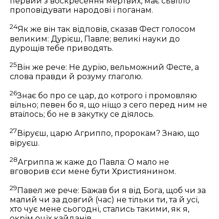
первий з воскресення мертвих, має сьвітло
проповідувати народові і поганам.
24
Як же він так відповів, сказав Фест голосом
великим: Дурієш, Павле; великі науки до
дурощів тебе приводять.
25
Він же рече: Не дурію, вельможний Фесте, а
слова правди й розуму глаголю.
26
Знає бо про се цар, до котрого і промовляю
вільно; певен бо я, що нїщо з сего перед ним не
втаїлось; бо не в закутку се дїялось.
27
Віруєш, царю Агриппо, пророкам? Знаю, що
віруєш.
28
Агриппа ж каже до Павла: О мало не
вговорив єси мене бути Християнином.
29
Павел же рече: Бажав би я від Бога, щоб чи за
малий чи за довгий (час) не тільки ти, та й усї,
хто чує мене сьогоднї, стались такими, як я,
окрім оцїх кайданів.