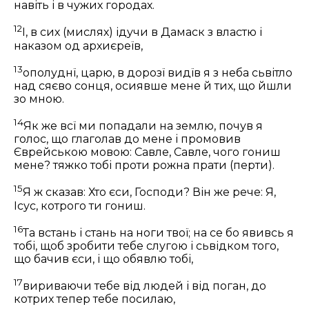
навіть і в чужих городах.
12
І, в сих (мислях) ідучи в Дамаск з властю і
наказом од архиєреїв,
13
ополуднї, царю, в дорозї видїв я з неба сьвітло
над сяєво сонця, осиявше мене й тих, що йшли
зо мною.
14
Як же всї ми попадали на землю, почув я
голос, що глаголав до мене і промовив
Єврейською мовою:
Савле, Савле, чого гониш
мене? тяжко тобі проти рожна прати (перти).
15
Я ж сказав: Хто єси, Господи? Він же рече:
Я,
Ісус, котрого ти гониш.
16
Та встань і стань на ноги твої; на се бо явивсь я
тобі, щоб зробити тебе слугою і сьвідком того,
що бачив єси, і що обявлю тобі,
17
вириваючи тебе від людей і від поган, до
котрих тепер тебе посилаю,