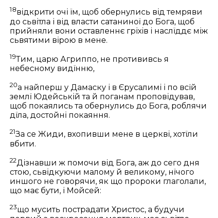
18
відкрити очі їм, щоб обернулись від темряви
до сьвітла і від власти сатаниної до Бога, щоб
прийняли вони оставленнє гріхів і наслїддє між
сьвятими вірою в мене.
19
Тим, царю Агриппо, не протививсь я
небесному видїнню,
20
а найперш у Дамаску і в Єрусалимі і по всїй
землї Юдейській та й поганам проповідував,
щоб покаялись та обернулись до Бога, роблячи
дїла, достойні покаяння.
21
За се Жиди, вхопивши мене в церкві, хотїли
вбити.
22
Дізнавши ж помочи від Бога, аж до сего дня
стою, сьвідкуючи малому й великому, нїчого
иншого не говорячи, як що пророки глаголали,
що має бути, і Мойсей:
23
що мусить пострадати Христос, а будучи