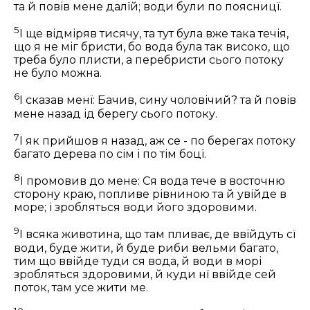
та й повів мене далїй; води були по поясницї.
5
І ще відміряв тисячу, та тут була вже така течія,
що я не міг бристи, бо вода була так високо, що
треба було плисти, а перебристи сього потоку
не було можна.
6
І сказав менї: Бачив, сину чоловічий? та й повів
мене назад ід берегу сього потоку.
7
І як прийшов я назад, аж се - по берегах потоку
багато дерева по сім і по тім боцї.
8
І промовив до мене: Ся вода тече в восточню
сторону краю, попливе рівниною та й увійде в
море; і зробляться води його здоровими.
9
І всяка животина, що там пливає, де ввійдуть сї
води, буде жити, й буде риби вельми багато,
тим що ввійде туди ся вода, й води в морі
зробляться здоровими, й куди нї ввійде сей
поток, там усе жити ме.