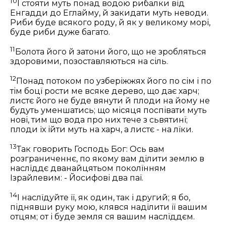
10
І стояти муть понад водою рибалки від
Енгадди до Еглайму, й закидати муть неводи.
Риби буде всякого роду, й як у великому морі,
буде риби дуже багато.
11
Болота його й затони його, що не зробляться
здоровими, позоставляються на сіль.
12
Понад потоком по узберіжжях його по сім і по
тім боцї рости ме всяке дерево, що дає харч;
листє його не буде вянути й плоди на йому не
будуть уменшатись; що місяця поспівати муть
нові, тим що вода про них тече з сьвятинї;
плоди їх ійти муть на харч, а листє - на лїки.
13
Так говорить Господь Бог: Ось вам
розграниченнє, по якому вам дїлити землю в
наслїддє дванайцятьом поколїнням
Ізрайлевим: - Йосифові два паї.
14
І наслїдуйте її, як один, так і другий; я бо,
піднявши руку мою, клявся надїлити її вашим
отцям; от і буде земля ся вашим наслїддєм.