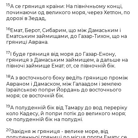
15
А се гряниця країни: На північньому концї,
починаючи од великого моря, через Хетлон, по
дорозї в Зедад,
16
Емат, Берот, Сибарим, що між Дамаським і
Ематським займищами, до Газар-Тихон, що на
гряницї Аврана.
17
І буде гряниця від моря до Газар-Енону,
гряниця з Дамаським займищем, а дальше на
півночі займище Емат; от, се півночній бік.
18
А з восточнього боку ведїть гряницю проміж
Авраном і Дамаском, між Галаадом і землею
Ізраїлською попри Йордань до восточнього
моря; се восточній бік.
19
А полуденнїй бік від Тамару до вод переріку
коло Кадесу, й попри потік до великого моря;
се полуденнїй бік на полуднї.
20
Західня ж гряниця - велике море, від
полуденньої гряницї до місця проти Емату; се