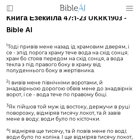
Книга Езекиїла 47:1-23 UKRK1903 -
Bible AI
1
Тодї привів мене назад ід храмовим дверям, і
се - зпід порога храму тече вода на схід сонця;
храм бо стояв передом на схід сонця, а вода
текла з під правого боку в храму від
полуденнього боку в жертівника.
2
І вивів мене північніми воротами, й
знадвірньою дорогою обвів мене до знадвірніх
ворот, і се - вода тече по правому боцї.
3
Як пійшов той муж ід востоку, держучи в руцї
поворозку, відміряв тисячу локот, та й завів
мене в воду; води було по кісточки.
4
І відміряв ще тисячу, та й повів мене по водї;
води було по колїна. І ще відміряв тисячу локот,