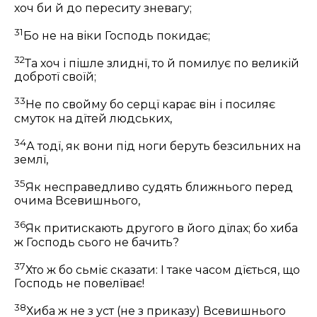
хоч би й до переситу зневагу;
31
Бо не на віки Господь покидає;
32
Та хоч і пішле злиднї, то й помилує по великій
добротї своїй;
33
Не по свойму бо серцї карає він і посиляє
смуток на дїтей людських,
34
А тодї, як вони під ноги беруть безсильних на
землї,
35
Як несправедливо судять ближнього перед
очима Всевишнього,
36
Як притискають другого в його дїлах; бо хиба
ж Господь сього не бачить?
37
Хто ж бо сьміє сказати: І таке часом дїється, що
Господь не повелїває!
38
Хиба ж не з уст (не з приказу) Всевишнього