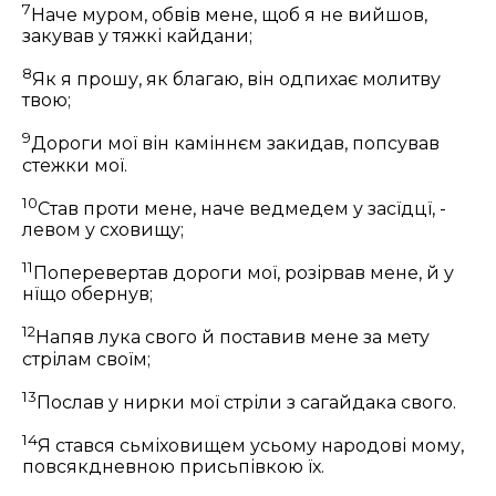
7
Наче муром, обвів мене, щоб я не вийшов,
закував у тяжкі кайдани;
8
Як я прошу, як благаю, він одпихає молитву
твою;
9
Дороги мої він каміннєм закидав, попсував
стежки мої.
10
Став проти мене, наче ведмедем у засїдцї, -
левом у сховищу;
11
Поперевертав дороги мої, розірвав мене, й у
нїщо обернув;
12
Напяв лука свого й поставив мене за мету
стрілам своїм;
13
Послав у нирки мої стріли з сагайдака свого.
14
Я стався сьміховищем усьому народові мому,
повсякдневною присьпівкою їх.