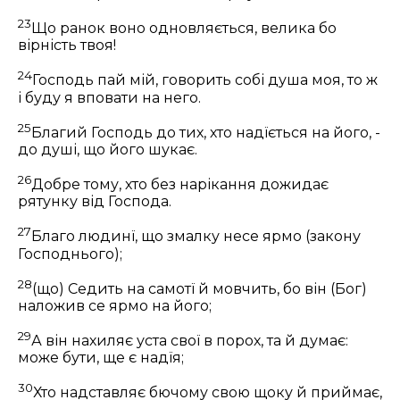
23
Що ранок воно одновляється, велика бо
вірність твоя!
24
Господь пай мій, говорить собі душа моя, то ж
і буду я вповати на него.
25
Благий Господь до тих, хто надїється на його, -
до душі, що його шукає.
26
Добре тому, хто без нарікання дожидає
рятунку від Господа.
27
Благо людинї, що змалку несе ярмо (закону
Господнього);
28
(що) Седить на самотї й мовчить, бо він (Бог)
наложив се ярмо на його;
29
А він нахиляє уста свої в порох, та й думає:
може бути, ще є надїя;
30
Хто надставляє бючому свою щоку й приймає,