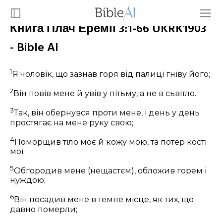
Книга Плач Еремії 3:1-66 UKRK1903
- Bible AI
1
Я чоловік, що зазнав горя від палицї гнїву його;
2
Він повів мене й увів у пітьму, а не в сьвітло.
3
Так, він обернувся проти мене, і день у день
простягає на мене руку свою;
4
Поморщив тїло моє й кожу мою, та потер костї
мої;
5
Обгородив мене (нещастєм), обложив горем і
нуждою;
6
Він посадив мене в темне місце, як тих, що
давно померли;