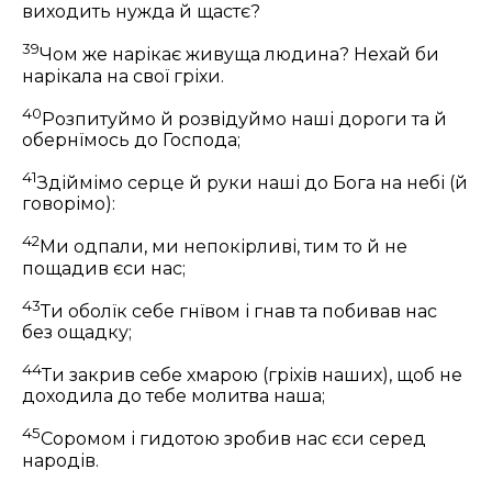
виходить нужда й щастє?
39
Чом же нарікає живуща людина? Нехай би
нарікала на свої гріхи.
40
Розпитуймо й розвідуймо наші дороги та й
обернїмось до Господа;
41
Здіймімо серце й руки наші до Бога на небі (й
говорімо):
42
Ми одпали, ми непокірливі, тим то й не
пощадив єси нас;
43
Ти оболїк себе гнївом і гнав та побивав нас
без ощадку;
44
Ти закрив себе хмарою (гріхів наших), щоб не
доходила до тебе молитва наша;
45
Соромом і гидотою зробив нас єси серед
народів.