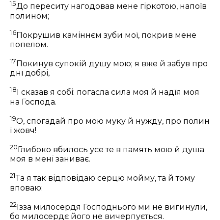
15
До переситу нагодовав мене гіркотою, напоїв
полином;
16
Покрушив каміннєм зуби мої, покрив мене
попелом.
17
Покинув супокій душу мою; я вже й забув про
днї добрі,
18
І сказав я собі: погасла сила моя й надїя моя
на Господа.
19
О, спогадай про мою муку й нужду, про полин
і жовч!
20
Глибоко вбилось усе те в память мою й душа
моя в менї заниває.
21
Та я так відповідаю серцю мойму, та й тому
вповаю:
22
Ізза милосердя Господнього ми не вигинули,
бо милосердє його не вичерпується.