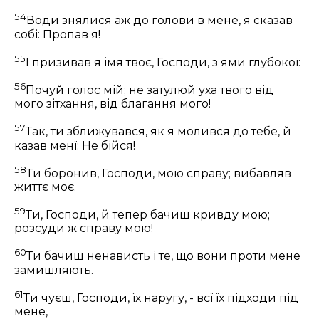
54
Води знялися аж до голови в мене, я сказав
собі: Пропав я!
55
І призивав я імя твоє, Господи, з ями глубокої:
56
Почуй голос мій; не затулюй уха твого від
мого зітхання, від благання мого!
57
Так, ти зближувався, як я молився до тебе, й
казав менї: Не бійся!
58
Ти боронив, Господи, мою справу; вибавляв
життє моє.
59
Ти, Господи, й тепер бачиш кривду мою;
розсуди ж справу мою!
60
Ти бачиш ненависть і те, що вони проти мене
замишляють.
61
Ти чуєш, Господи, їх наругу, - всї їх підходи під
мене,