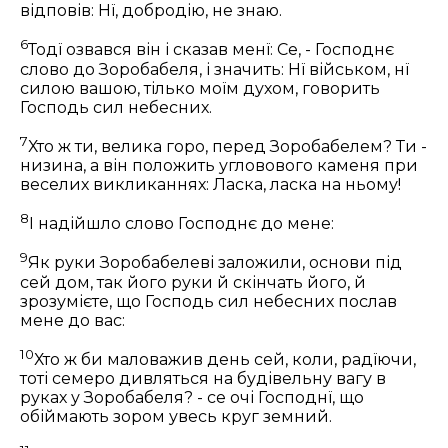
відповів: Нї, добродію, не знаю.
6
Тодї озвався він і сказав менї: Се, - Господнє
слово до Зоробабеля, і значить: Нї військом, нї
силою вашою, тілько моїм духом, говорить
Господь сил небесних.
7
Хто ж ти, велика горо, перед Зоробабелем? Ти -
низина, а він положить угловового каменя при
веселих викликаннях: Ласка, ласка на ньому!
8
І надійшло слово Господнє до мене:
9
Як руки Зоробабелеві заложили, основи під
сей дом, так його руки й скінчать його, й
зрозумієте, що Господь сил небесних послав
мене до вас:
10
Хто ж би маловажив день сей, коли, радїючи,
тоті семеро дивляться на будівельну вагу в
руках у Зоробабеля? - се очі Господнї, що
обіймають зором увесь круг земний.