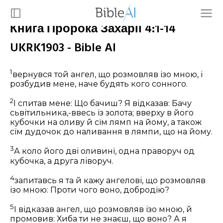
Книга Пророка Захарії 4:1-14
UKRK1903 - Bible AI
1
вернувся той ангел, що розмовляв ізо мною, і
розбудив мене, наче будять кого сонного.
2
І спитав мене: Що бачиш? Я відказав: Бачу
сьвітильника,-ввесь із золота; вверху в його
кубочки на оливу й сїм лямп на йому, а також
сїм дудочок до наливання в лямпи, що на йому.
3
А коло його дві оливинї, одна праворуч од
кубочка, а друга ліворуч.
4
запитавсь я та й кажу ангелові, що розмовляв
ізо мною: Проти чого воно, добродїю?
5
І відказав ангел, що розмовляв ізо мною, й
промовив: Хиба ти не знаєш, що воно? А я