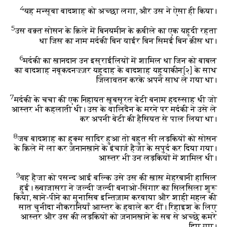
4
यह मन्सूबा बादशाह को अच्छा लगा, और उस ने ऐसा ही किया।
5
उस वक़्त सोसन के क़िले में बिनयमीन के क़बीले का एक यहूदी रहता
था जिस का नाम मर्दकी बिन याईर बिन सिमई बिन क़ीस था।
6
मर्दकी का ख़ानदान उन इस्राईलियों में शामिल था जिन को बाबल
का बादशाह नबूकदनज़्ज़र यहूदाह के बादशाह यहूयाकीन
[२]
के साथ
जिलावतन करके अपने साथ ले गया था।
7
मर्दकी के चचा की एक निहायत ख़ूबसूरत बेटी बनाम हदस्साह थी जो
आस्तर भी कहलाती थी। उस के वालिदैन के मरने पर मर्दकी ने उसे ले
कर अपनी बेटी की हैसियत से पाल लिया था।
8
जब बादशाह का हुक्म सादिर हुआ तो बहुत सी लड़कियों को सोसन
के क़िले में ला कर ज़नानख़ाने के इंचार्ज हैजा के सपुर्द कर दिया गया।
आस्तर भी उन लड़कियों में शामिल थी।
9
वह हैजा को पसन्द आई बल्कि उसे उस की ख़ास मेहरबानी हासिल
हुई। ख़्वाजासरा ने जल्दी जल्दी बनाओ-सिंगार का सिलसिला शुरू
किया, खाने-पीने का मुनासिब इन्तिज़ाम करवाया और शाही महल की
सात चुनीदा नौकरानियाँ आस्तर के हवाले कर दीं। रिहाइश के लिए
आस्तर और उस की लड़कियों को ज़नानख़ाने के सब से अच्छे कमरे
दिए गए।