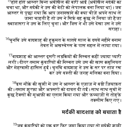
15
होते होते आस्तर बिन्त अबीख़ैल की बारी आई (अबीख़ैल मर्दकी का
चचा था, और मर्दकी ने उस की बेटी को लेपालक बना लिया था)। जब
आस्तर से पूछा गया कि आप ज़नानख़ाने की क्या चीज़ें अपने साथ ले
जाना चाहती हैं तो उस ने सिर्फ़ वह कुछ ले लिया जो हैजा
ख़्वाजासरा ने उस के लिए चुना। और जिस ने भी उसे देखा उस ने उसे
सराहा।
16
चुनाँचे उसे बादशाह की हुकूमत के सातवें साल के दसवें महीने बनाम
तेबत में अख़स्वेरुस के पास महल में लाया गया।
17
बादशाह को आस्तर दूसरी लड़कियों की निस्बत कहीं ज़्यादा प्यारी
लगी। दीगर तमाम कुंवारियों की निस्बत उसे उस की ख़ास क़बूलियत
और मेहरबानी हासिल हुई। चुनाँचे बादशाह ने उस के सर पर ताज रख
कर उसे वश्ती की जगह मलिका बना दिया।
18
इस मौक़े की ख़ुशी में उस ने आस्तर के एज़ाज़ में बड़ी ज़ियाफ़त
की। तमाम शुरफ़ा और अफ़्सरों को दावत दी गई। साथ साथ सूबों में
कुछ टैक्सों की मुआफ़ी का एलान किया गया और फ़य्याज़ी से तोह्फ़े
तक़्सीम किए गए।
मर्दकी बादशाह को बचाता है
19
जब कुंवारियों को एक बार फिर जमा किया गया तो मर्दकी शाही