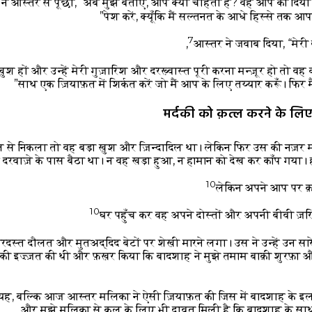
 ने आस्तर से पूछा, “अब मुझे बताएँ, आप क्या चाहती हैं? वह आप को दिय
पेश करें, क्यूँकि मैं सल्तनत के आधे हिस्से तक आप 
7
आस्तर ने जवाब दिया, “मेरी द
श हों और उन्हें मेरी गुज़ारिश और दरख़्वास्त पूरी करना मन्ज़ूर हो तो व
साथ एक ज़ियाफ़त में शिर्कत करें जो मैं आप के लिए तय्यार करूँ। फिर म
मर्दकी को क़त्ल करने के लिए
से निकला तो वह बड़ा ख़ुश और ज़िन्दादिल था। लेकिन फिर उस की नज़र म
 दरवाज़े के पास बैठा था। न वह खड़ा हुआ, न हामान को देख कर काँप गया
10
लेकिन अपने आप पर क
10
घर पहुँच कर वह अपने दोस्तों और अपनी बीवी ज़
दस्त दौलत और मुतअद्दिद बेटों पर शेख़ी मारने लगा। उस ने उन्हें उन सारे
ी इज़्ज़त की थी और फ़ख़र किया कि बादशाह ने मुझे तमाम बाक़ी शुरफ़ा और 
फ़ यह, बल्कि आज आस्तर मलिका ने ऐसी ज़ियाफ़त की जिस में बादशाह के इलाव
और मुझे मलिका से कल के लिए भी दावत मिली है कि बादशाह के साथ ज