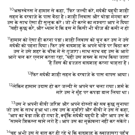
10
अख़स्वेरुस ने हामान से कहा, “फिर जल्दी करें, मर्दकी यहूदी शाही
सहन के दरवाज़े के पास बैठा है। शाही लिबास और घोड़ा मंगवा कर
उस के साथ ऐसा ही सुलूक करें। जो भी करने का मश्वरा आप ने दिया
वही कुछ करें, और ध्यान दें कि इस में किसी भी चीज़ की कमी न हो!”
11
हामान को ऐसा ही करना पड़ा। शाही लिबास को चुन कर उस ने उसे
मर्दकी को पहना दिया। फिर उसे बादशाह के अपने घोड़े पर बिठा कर
उस ने उसे शहर के चौक में से गुज़ारा। साथ साथ वह उस के आगे
आगे चल कर एलान करता रहा, “यही उस शख़्स के साथ किया जाता
है जिस की इज़्ज़त बादशाह करना चाहता है।”
12
फिर मर्दकी शाही सहन के दरवाज़े के पास वापस आया।
12
लेकिन हामान उदास हो कर जल्दी से अपने घर चला गया। शर्म के
मारे उस ने मुँह पर कपड़ा डाल लिया था।
13
उस ने अपनी बीवी ज़रिश और अपने दोस्तों को सब कुछ सुनाया
जो उस के साथ हुआ था। तब उस के मुशीरों और बीवी ने उस से कहा,
“आप का बेड़ा ग़र्क़ हो गया है, क्यूँकि मर्दकी यहूदी है और आप उस के
सामने शिकस्त खाने लगे हैं। आप उस का मुक़ाबला नहीं कर सकेंगे।”
14
वह अभी उस से बात कर ही रहे थे कि बादशाह के ख़्वाजासरा पहुँच