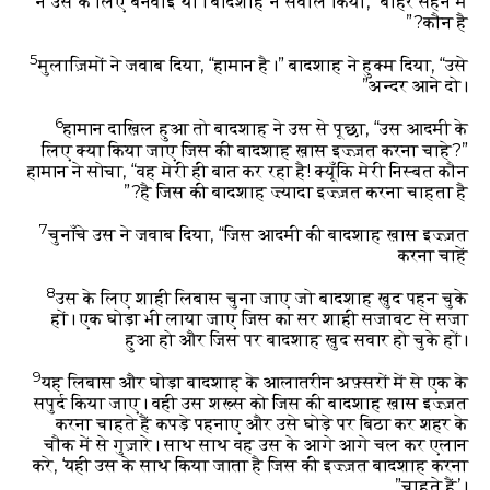
ने उस के लिए बनवाई थी। बादशाह ने सवाल किया, “बाहर सहन में
कौन है?”
5
मुलाज़िमों ने जवाब दिया, “हामान है।” बादशाह ने हुक्म दिया, “उसे
अन्दर आने दो।”
6
हामान दाख़िल हुआ तो बादशाह ने उस से पूछा, “उस आदमी के
लिए क्या किया जाए जिस की बादशाह ख़ास इज़्ज़त करना चाहे?”
हामान ने सोचा, “वह मेरी ही बात कर रहा है! क्यूँकि मेरी निस्बत कौन
है जिस की बादशाह ज़्यादा इज़्ज़त करना चाहता है?”
7
चुनाँचे उस ने जवाब दिया, “जिस आदमी की बादशाह ख़ास इज़्ज़त
करना चाहें
8
उस के लिए शाही लिबास चुना जाए जो बादशाह ख़ुद पहन चुके
हों। एक घोड़ा भी लाया जाए जिस का सर शाही सजावट से सजा
हुआ हो और जिस पर बादशाह ख़ुद सवार हो चुके हों।
9
यह लिबास और घोड़ा बादशाह के आलातरीन अफ़्सरों में से एक के
सपुर्द किया जाए। वही उस शख़्स को जिस की बादशाह ख़ास इज़्ज़त
करना चाहते हैं कपड़े पहनाए और उसे घोड़े पर बिठा कर शहर के
चौक में से गुज़ारे। साथ साथ वह उस के आगे आगे चल कर एलान
करे, ‘यही उस के साथ किया जाता है जिस की इज़्ज़त बादशाह करना
चाहते हैं’।”