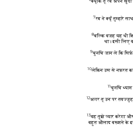
क्यूँकि तू रब अपने ख़ु
7
रब ने क्यूँ तुम्हारे
8
बल्कि वजह यह थी कि र
था। इसी लिए वह 
9
चुनाँचे जान ले कि सिर
10
लेकिन उस से नफ़रत करन
11
चुनाँचे ध्य
12
अगर तू उन पर तवज्जुह
13
वह तुझे प्यार करेगा और
बहुत औलाद बख़्शने के इ