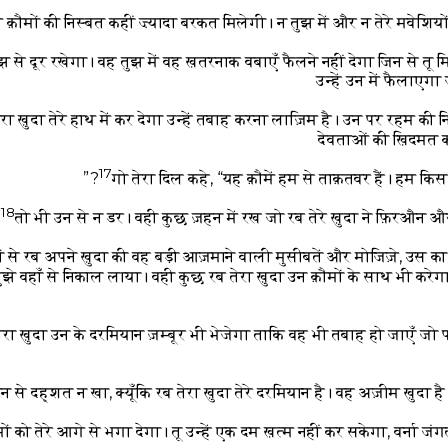
 क़ौमों की निस्बत कहीं ज़्यादा बरकत मिलेगी। न तुझ में और न तेरे मवेशिय
झ से दूर रखेगा। वह तुझ में वह ख़तरनाक वबाएँ फैलने नहीं देगा जिन से तू मि
उन्हें उन में फैलाएगा
तेरा ख़ुदा तेरे हाथ में कर देगा उन्हें तबाह करना लाज़िम है। उन पर रहम की
देवताओं की ख़िदमत क
17
गो तेरा दिल कहे, “यह क़ौमें हम से ताक़तवर हैं। हम किस त
18
तो भी उन से न डर। वही कुछ ज़हन में रख जो रब तेरे ख़ुदा ने फ़िरऔन औ
खों से रब अपने ख़ुदा की वह बड़ी आज़माने वाली मुसीबतें और मोजिज़े, उस
ुझे वहाँ से निकाल लाया। वही कुछ रब तेरा ख़ुदा उन क़ौमों के साथ भी करेग
तेरा ख़ुदा उन के दरमियान ज़म्बूर भी भेजेगा ताकि वह भी तबाह हो जाएँ जो
न से दह्शत न खा, क्यूँकि रब तेरा ख़ुदा तेरे दरमियान है। वह अज़ीम ख़ुदा है
मों को तेरे आगे से भगा देगा। तू उन्हें एक दम ख़त्म नहीं कर सकेगा, वर्ना ज