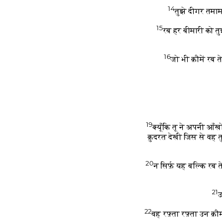
14
तुझे दीगर तमाम
15
रब हर बीमारी को तु
16
जो भी क़ौमें रब 
19
क्यूँकि तू ने अपनी आँ
क़ुदरत देखी जिस से वह त
20
न सिर्फ़ यह बल्कि रब 
21
उ
22
वह रफ़्ता रफ़्ता उन क़ौ