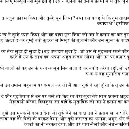
दा के लिए मख़्सूस-ओ-मुक़द्दस है। उस ने दुनिया की तमाम क़ौमों में से तुझे
 साथ ताल्लुक़ क़ाइम किया और तुम्हें चुन लिया? क्या इस वजह से कि तुम तादाद
ज़्यादा थे? हरगिज
ब ने तुम्हें प्यार किया और वह वादा पूरा किया जो उस ने क़सम खा कर तुम्
फ़िद्या दे कर तुम्हें बड़ी क़ुदरत से मिस्र की ग़ुलामी और उस मुल्क के ब
्फ़ रब तेरा ख़ुदा ही ख़ुदा है। वह वफ़ादार ख़ुदा है। जो उस से मुहब्बत रख
करते हैं उन के साथ वह अपना अह्द क़ाइम रखेगा और उन पर हज़ार पु
े वालों को वह उन के रू-ब-रू मुनासिब सज़ा दे कर बर्बाद करेगा। हाँ, जो उस
रू-ब-रू वह मुनासिब सज़
ान से उन तमाम अह्काम पर अमल कर जो मैं आज तुझे दे रहा हूँ ताकि तू उन के म
 दे और एहतियात से उन पर चले तो फिर रब तेरा ख़ुदा तेरे साथ अपना अह्
मेहरबानी करेगा, बिलकुल उस वादे के मुताबिक़ जो उस ने क़सम खा कर 
 तुझे उस मुल्क में बरकत देगा जो तुझे देने का वादा उस ने क़सम खा कर तेरे
लावा वह तेरे खेतों को बरकत देगा, और तुझे कस्रत का अनाज, अंगूर और ज़
रेवड़ों को भी बरकत देगा, और तेरे गाय-बैलों और भेड़-बकरिय