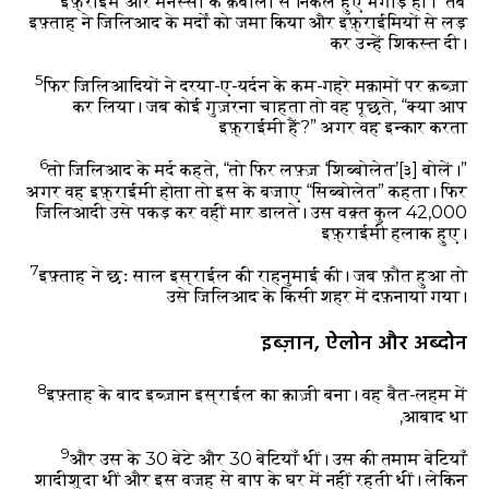
इफ़्राईम और मनस्सी के क़बीलों से निकले हुए भगोड़े हो।” तब
इफ़्ताह ने जिलिआद के मर्दों को जमा किया और इफ़्राईमियों से लड़
कर उन्हें शिकस्त दी।
5
फिर जिलिआदियों ने दरया-ए-यर्दन के कम-गहरे मक़ामों पर क़ब्ज़ा
कर लिया। जब कोई गुज़रना चाहता तो वह पूछते, “क्या आप
इफ़्राईमी हैं?” अगर वह इन्कार करता
6
तो जिलिआद के मर्द कहते, “तो फिर लफ़्ज़ ‘शिब्बोलेत’
[३]
बोलें।”
अगर वह इफ़्राईमी होता तो इस के बजाए “सिब्बोलेत” कहता। फिर
जिलिआदी उसे पकड़ कर वहीं मार डालते। उस वक़्त कुल 42,000
इफ़्राईमी हलाक हुए।
7
इफ़्ताह ने छः साल इस्राईल की राहनुमाई की। जब फ़ौत हुआ तो
उसे जिलिआद के किसी शहर में दफ़नाया गया।
इब्ज़ान, ऐलोन और अब्दोन
8
इफ़्ताह के बाद इब्ज़ान इस्राईल का क़ाज़ी बना। वह बैत-लहम में
आबाद था,
9
और उस के 30 बेटे और 30 बेटियाँ थीं। उस की तमाम बेटियाँ
शादीशुदा थीं और इस वजह से बाप के घर में नहीं रहती थीं। लेकिन