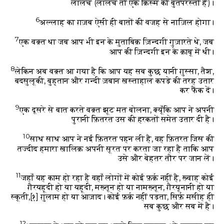
लालच (लालच तो एक क़िस्म की बुतपरस्ती है)।
6
अल्लाह का ग़ज़ब ऐसी ही बातों की वजह से नाज़िल होगा।
7
एक वक़्त था जब आप भी इन के मुताबिक़ ज़िन्दगी गुज़ारते थे, जब
आप की ज़िन्दगी इन के क़ाबू में थी।
8
लेकिन अब वक़्त आ गया है कि आप यह सब कुछ यानी ग़ुस्सा, तैश,
बदसुलूकी, बुह्तान और गन्दी ज़बान ख़स्ताहाल कपड़े की तरह उतार
कर फैंक दें।
9
एक दूसरे से बात करते वक़्त झूट मत बोलना, क्यूँकि आप ने अपनी
पुरानी फ़ितरत उस की हरकतों समेत उतार दी है।
10
साथ साथ आप ने नई फ़ितरत पहन ली है, वह फ़ितरत जिस की
तज्दीद हमारा ख़ालिक़ अपनी सूरत पर करता जा रहा है ताकि आप
उसे और बेहतर तौर पर जान लें।
11
जहाँ यह काम हो रहा है वहाँ लोगों में कोई फ़र्क़ नहीं है, ख़्वाह कोई
ग़ैरयहूदी हो या यहूदी, मख़्तून हो या नामख़्तून, ग़ैरयूनानी हो या
स्कूती,
[१]
ग़ुलाम हो या आज़ाद। कोई फ़र्क़ नहीं पड़ता, सिर्फ़ मसीह ही
सब कुछ और सब में है।
12