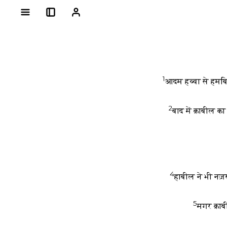
1
आदम हव्वा से हमबिस
2
बाद में क़ाबील 
4
हाबील ने भी नज़
5
मगर क़ाबी