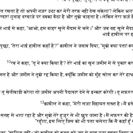
यत रखता है तो अपनी नज़र उठा कर मेरी तरफ़ नहीं देख सकेगा? लेकिन अ
रदार! गुनाह दरवाज़े पर दबका बैठा है और तुझे चाहता है। लेकिन तेरा फ़र्ज
े भाई से कहा, “आओ, हम बाहर खुले मैदान में चलें।” और जब वह खुले मैदान 
भाई हाबील पर ह
 पूछा, “तेरा भाई हाबील कहाँ है?” क़ाबील ने जवाब दिया, “मुझे क्या पता!
10
रब ने कहा, “तू ने क्या किया है? तेरे भाई का ख़ून ज़मीन में से पुकार क
है और ज़मीन ने तुझे रद्द किया है, क्यूँकि ज़मीन को मुँह खोल कर तेरे हा
ू खेतीबाड़ी करेगा तो ज़मीन अपनी पैदावार देने से इन्कार करेगी। तू मफ़रूर
13
क़ाबील ने कहा, “मेरी सज़ा निहायत सख़्त है। मैं इस
सतह से भगा रहा है और मुझे तेरे हुज़ूर से भी छुप जाना है। मैं मफ़रूर की 
रहूँगा, इस लिए जिस को भी पता चलेगा कि मैं कहाँ हूँ 
कहा, “हरगिज़ नहीं। जो क़ाबील को क़त्ल करे उस से सात गुना बदला लिया