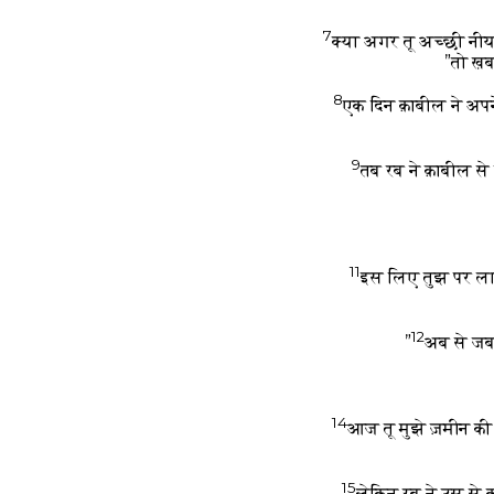
7
क्या अगर तू अच्छी नी
तो ख़ब
8
एक दिन क़ाबील ने अपन
9
तब रब ने क़ाबील से
11
इस लिए तुझ पर लानत 
12
अब से जब त
14
आज तू मुझे ज़मीन की 
15
लेकिन रब ने उस से 