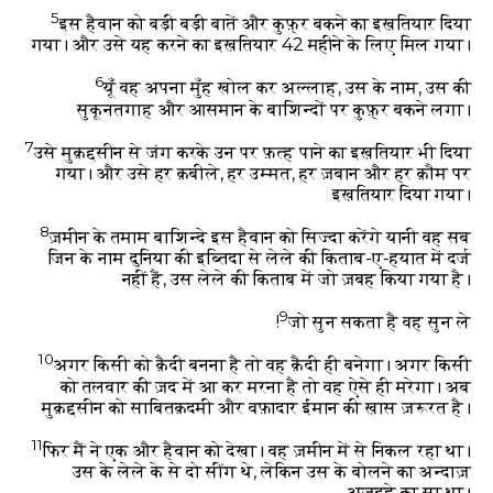
5
इस हैवान को बड़ी बड़ी बातें और कुफ़्र बकने का इख़तियार दिया
गया। और उसे यह करने का इख़तियार 42 महीने के लिए मिल गया।
6
यूँ वह अपना मुँह खोल कर अल्लाह, उस के नाम, उस की
सुकूनतगाह और आसमान के बाशिन्दों पर कुफ़्र बकने लगा।
7
उसे मुक़द्दसीन से जंग करके उन पर फ़त्ह पाने का इख़तियार भी दिया
गया। और उसे हर क़बीले, हर उम्मत, हर ज़बान और हर क़ौम पर
इख़तियार दिया गया।
8
ज़मीन के तमाम बाशिन्दे इस हैवान को सिज्दा करेंगे यानी वह सब
जिन के नाम दुनिया की इब्तिदा से लेले की किताब-ए-हयात में दर्ज
नहीं हैं, उस लेले की किताब में जो ज़बह किया गया है।
9
जो सुन सकता है वह सुन ले!
10
अगर किसी को क़ैदी बनना है तो वह क़ैदी ही बनेगा। अगर किसी
को तलवार की ज़द में आ कर मरना है तो वह ऐसे ही मरेगा। अब
मुक़द्दसीन को साबितक़दमी और वफ़ादार ईमान की ख़ास ज़रूरत है।
11
फिर मैं ने एक और हैवान को देखा। वह ज़मीन में से निकल रहा था।
उस के लेले के से दो सींग थे, लेकिन उस के बोलने का अन्दाज़
अज़दहे का सा था।