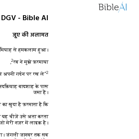
1 DGV - Bible AI
जूए की अलामत
 यरमियाह से हमकलाम हुआ।
2
रब ने मुझे फ़रमाया,
2
“अपने लिए जूआ और उस के रस्से बना कर उसे अपनी गर्दन पर रख ले!
सिदक़ियाह बादशाह के पास
जमा हैं।
का ख़ुदा है फ़रमाता है कि
ही यह चीज़ें उसे अता करता
ँ जो मेरी नज़र में लाइक़ है।
ूँगा। जंगली जानवर तक सब