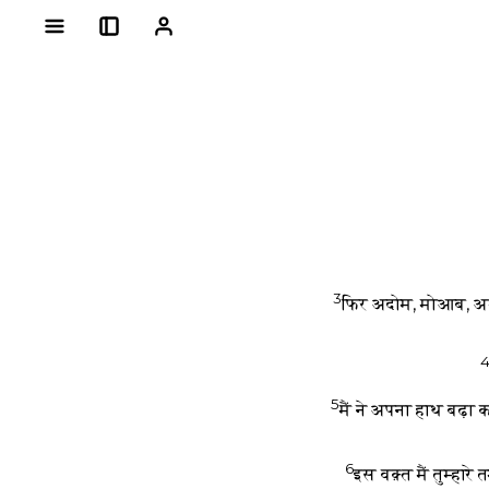
3
फिर अदोम, मोआब, अम्
5
मैं ने अपना हाथ बढ़ा 
6
इस वक़्त मैं तुम्ह