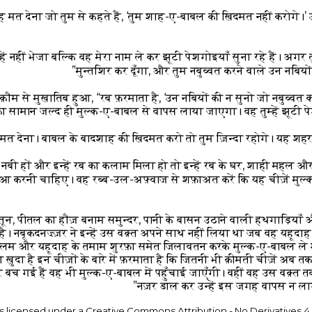
ह मत देना जो तुम से कहते हैं, ‘तुम शाह-ए-बाबल की ख़िदमत नहीं करोगे।
उन्हें नहीं भेजा बल्कि वह मेरा नाम ले कर झूटी पेशगोइयाँ सुना रहे हैं। अगर तु
मुन्तशिर कर दूँगा, और तुम नबुव्वत करने वाले उन नबिय
 क़ौम से मुख़ातिब हुआ, “रब फ़रमाता है, ‘उन नबियों की न सुनो जो नबुव्वत 
ा सामान जल्द ही मुल्क-ए-बाबल से वापस लाया जाएगा। वह तुम्हें झूटी पे
त देना। बाबल के बादशाह की ख़िदमत करो तो तुम ज़िन्दा रहोगे। यह शहर क्
बी हों और इन्हें रब का कलाम मिला हो तो इन्हें रब के घर, शाही महल 
ुआ करनी चाहिए। वह रब्ब-उल-अफ़्वाज से शफ़ाअत करें कि यह चीज़ें मुल
न, पीतल का हौज़ बनाम समुन्दर, पानी के बासन उठाने वाली हथगाड़ियाँ
ै। नबूकदनज़्ज़र ने इन्हें उस वक़्त अपने साथ नहीं लिया था जब वह यहूदा
शलम और यहूदाह के तमाम शुरफ़ा समेत जिलावतन करके मुल्क-ए-बाबल ले 
ख़ुदा है इन चीज़ों के बारे में फ़रमाता है कि जितनी भी क़ीमती चीज़ें अब
 बच गई हैं वह भी मुल्क-ए-बाबल में पहुँचाई जाएँगी। वहीं वह उस वक़्त त
नज़र डाल कर उन्हें इस जगह वापस न लाऊँ
is licensed under a Creative Commons Attribution - No Derivatives 4.