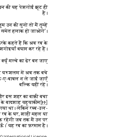
’ उन की यह पेशगोई झूट ही
है।
म उन की सुनो तो मैं तुम्हें
ों समेत हलाक हो जाओगे’।”
करके कहते हैं कि अब रब के
शगोइयाँ बयान कर रहे हैं।
यूँ मल्बे का ढेर बन जाए?
और यरूशलम में अब तक बचे
्क-ए-बाबल न ले जाई जाएँ
बल्कि यहीं रहें।
 और इस शहर का बाक़ी बचा
ह के बादशाह यहूयाकीन
[११]
गया था। लेकिन रब्ब-उल-
 तक रब के घर, शाही महल या
क रहेंगी जब तक मैं उन पर
।’ यह रब का फ़रमान है।”
0 International License.