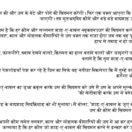
 की और उस के बेटे और पोते की ख़िदमत करेंगी। फिर एक वक़्त आएगा कि 
जाएगी। तब मुतअद्दिद क़ौमें और बड़े बड़े बादशाह उ
़िम है कि हर क़ौम और सल्तनत शाह-ए-बाबल नबूकदनज़्ज़र की ख़िदमत कर
 तलवार, काल और मोहलक बीमारियों से उस वक़्त तक सज़ा दूँगा जब तक वह पूर
हाथ से तबाह न हो ज
ं, फ़ालगीरों, ख़्वाब देखने वालों, क़िस्मत का हाल बताने वालों और जादूगरों प
बताते हैं कि तुम शाह-ए-बा
झूटी पेशगोइयाँ पेश कर रहे हैं जिन का सिर्फ़ यह नतीजा निकलेगा कि मैं तुम्हे
करूँगा 
-बाबल का जूआ क़बूल करके उस की ख़िदमत करे उसे मैं उस के अपने मुल्क 
की खेतीबाड़ी करके उस में बसे
हूदाह के बादशाह सिदक़ियाह को भी सुनाया। मैं बोला, “शाह-ए-बाबल के जू
उस की क़ौम की ख़िदमत क
तू अपनी क़ौम समेत तलवार, काल और मोहलक बीमारियों की ज़द में आ कर हल
फ़रमाया है कि हर क़ौम जो शाह-ए-बाबल की ख़िदमत करने से इन्कार करे