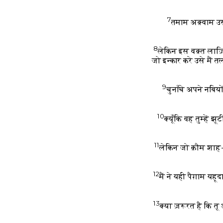
7
तमाम अक़्वाम उस
8
लेकिन इस वक़्त लाज
जो इन्कार करे उसे मैं
9
चुनाँचे अपने नबियो
10
क्यूँकि वह तुम्हें 
11
लेकिन जो क़ौम शाह-ए
12
मैं ने यही पैग़ाम य
13
क्या ज़रूरत है कि 