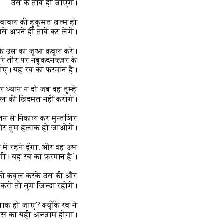
उस के ताबे हो जाएंगे।
बाबल की हुकूमत ख़त्म हो
से अपने ही ताबे कर लेंगे।
के उस का जूआ क़बूल करे।
े तौर पर नबूकदनज़्ज़र के
ाए। यह रब का फ़रमान है।
र ध्यान न दो जब वह तुम्हें
बल की ख़िदमत नहीं करोगे।
ं वतन से निकाल कर मुन्तशिर
और तुम हलाक हो जाओगे।
में रहने दूँगा, और वह उस
गी। यह रब का फ़रमान है’।”
ए को क़बूल करके उस की और
रो तो तुम ज़िन्दा रहोगे।
ाक हो जाए? क्यूँकि रब ने
 उस का यही अन्जाम होगा।