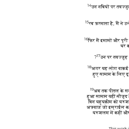
14
उन नबियों पर तवज्जु
15
रब फ़रमाता है, ‘मैं ने 
16
फिर मैं इमामों और पूरी
घर क
17
उन पर तवज्जुह म
18
अगर यह लोग वाक़ई न
हुए सामान के लिए द
19
अब तक पीतल के सतू
हुआ सामान यहीं मौजूद ह
बिन यहूयक़ीम को यरू
अफ़्वाज जो इस्राईल का 
यरूशलम में कहीं और
This work 