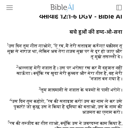
यसायाह 12:1-6 DGV - Bible AI
बचे हुओं की हम्द-ओ-सना
1
उस दिन तुम गीत गाओगे,
“ऐ रब, मैं तेरी सताइश करूँगा! यक़ीनन तू
मुझ से नाराज़ था, लेकिन अब तेरा ग़ज़ब मुझ पर से दूर हो जाए और
तू मुझे तसल्ली दे।
2
अल्लाह मेरी नजात है। उस पर भरोसा रख कर मैं दह्शत नहीं
खाऊँगा। क्यूँकि रब ख़ुदा मेरी क़ुव्वत और मेरा गीत है, वह मेरी
नजात बन गया है।”
3
तुम शादमानी से नजात के चश्मों से पानी भरोगे।
4
उस दिन तुम कहोगे, “रब की सताइश करो! उस का नाम ले कर उसे
पुकारो! जो कुछ उस ने किया है दुनिया को बताओ, उस के नाम की
अज़मत का एलान करो।
5
रब की तम्जीद का गीत गाओ, क्यूँकि उस ने ज़बरदस्त काम किया है,