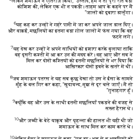
लेकिन शमाऊन ने एतिराज़ किया, “उस्ताद, हम ने तो पूरी रात बड़ी
कोशिश की, लेकिन एक भी न पकड़ी। ताहम आप के कहने पर मैं
जालों को दुबारा डालूँगा।”
6
यह कह कर उन्हों ने गहरे पानी में जा कर अपने जाल डाल दिए।
और वाक़ई, मछलियों का इतना बड़ा ग़ोल जालों में फंस गया कि वह
फटने लगे।
7
यह देख कर उन्हों ने अपने साथियों को इशारा करके बुलाया ताकि
वह दूसरी कश्ती में आ कर उन की मदद करें। वह आए और सब ने
मिल कर दोनों कश्तियों को इतनी मछलियों से भर दिया कि
आख़िरकार दोनों डूबने के ख़तरे में थीं।
8
जब शमाऊन पतरस ने यह सब कुछ देखा तो उस ने ईसा के सामने
मुँह के बल गिर कर कहा, “ख़ुदावन्द, मुझ से दूर चले जाएँ। मैं तो
गुनाहगार हूँ।”
9
क्यूँकि वह और उस के साथी इतनी मछलियाँ पकड़ने की वजह से
सख़्त हैरान थे।
10
और ज़ब्दी के बेटे याक़ूब और यूहन्ना की हालत भी यही थी जो
शमाऊन के साथ मिल कर काम करते थे।
10
लेकिन ईसा ने शमाऊन से कहा, “मत डर। अब से तू आदमियों को