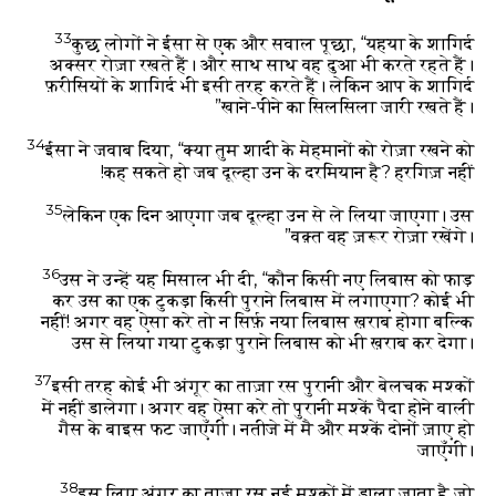
33
कुछ लोगों ने ईसा से एक और सवाल पूछा, “यहया के शागिर्द
अक्सर रोज़ा रखते हैं। और साथ साथ वह दुआ भी करते रहते हैं।
फ़रीसियों के शागिर्द भी इसी तरह करते हैं। लेकिन आप के शागिर्द
खाने-पीने का सिलसिला जारी रखते हैं।”
34
ईसा ने जवाब दिया, “क्या तुम शादी के मेहमानों को रोज़ा रखने को
कह सकते हो जब दूल्हा उन के दरमियान है? हरगिज़ नहीं!
35
लेकिन एक दिन आएगा जब दूल्हा उन से ले लिया जाएगा। उस
वक़्त वह ज़रूर रोज़ा रखेंगे।”
36
उस ने उन्हें यह मिसाल भी दी, “कौन किसी नए लिबास को फाड़
कर उस का एक टुकड़ा किसी पुराने लिबास में लगाएगा? कोई भी
नहीं! अगर वह ऐसा करे तो न सिर्फ़ नया लिबास ख़राब होगा बल्कि
उस से लिया गया टुकड़ा पुराने लिबास को भी ख़राब कर देगा।
37
इसी तरह कोई भी अंगूर का ताज़ा रस पुरानी और बेलचक मश्कों
में नहीं डालेगा। अगर वह ऐसा करे तो पुरानी मश्कें पैदा होने वाली
गैस के बाइस फट जाएँगी। नतीजे में मै और मश्कें दोनों ज़ाए हो
जाएँगी।
38
इस लिए अंगूर का ताज़ा रस नई मश्कों में डाला जाता है जो