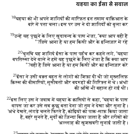
यहया का ईसा से सवाल
18
यहया को भी अपने शागिर्दों की मारिफ़त इन तमाम वाक़िआत के
बारे में पता चला। इस पर उस ने दो शागिर्दों को बुला कर
19
उन्हें यह पूछने के लिए ख़ुदावन्द के पास भेजा, “क्या आप वही हैं
जिसे आना है या हम किसी और के इन्तिज़ार में रहें?”
20
चुनाँचे यह शागिर्द ईसा के पास पहुँच कर कहने लगे, “यहया
बपतिस्मा देने वाले ने हमें यह पूछने के लिए भेजा है कि क्या आप
वही हैं जिसे आना है या हम किसी और का इन्तिज़ार करें?”
21
ईसा ने उसी वक़्त बहुत से लोगों को शिफ़ा दी थी जो मुख़्तलिफ़
क़िस्म की बीमारियों, मुसीबतों और बदरूहों की गिरिफ़्त में थे। अंधों
की आँखें भी बहाल हो गई थीं।
22
इस लिए उस ने जवाब में यहया के क़ासिदों से कहा, “यहया के पास
वापस जा कर उसे सब कुछ बता देना जो तुम ने देखा और सुना है।
‘अंधे देखते, लंगड़े चलते फिरते हैं, कोढ़ियों को पाक-साफ़ किया जाता
है, बहरे सुनते हैं, मुर्दों को ज़िन्दा किया जाता है और ग़रीबों को
अल्लाह की ख़ुशख़बरी सुनाई जाती है।’
23