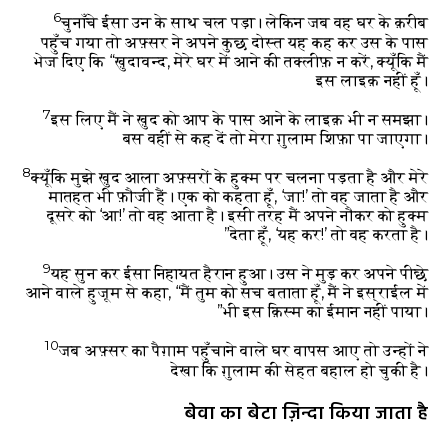
6
चुनाँचे ईसा उन के साथ चल पड़ा। लेकिन जब वह घर के क़रीब
पहुँच गया तो अफ़्सर ने अपने कुछ दोस्त यह कह कर उस के पास
भेज दिए कि “ख़ुदावन्द, मेरे घर में आने की तक्लीफ़ न करें, क्यूँकि मैं
इस लाइक़ नहीं हूँ।
7
इस लिए मैं ने ख़ुद को आप के पास आने के लाइक़ भी न समझा।
बस वहीं से कह दें तो मेरा ग़ुलाम शिफ़ा पा जाएगा।
8
क्यूँकि मुझे ख़ुद आला अफ़्सरों के हुक्म पर चलना पड़ता है और मेरे
मातहत भी फ़ौजी हैं। एक को कहता हूँ, ‘जा!’ तो वह जाता है और
दूसरे को ‘आ!’ तो वह आता है। इसी तरह मैं अपने नौकर को हुक्म
देता हूँ, ‘यह कर!’ तो वह करता है।”
9
यह सुन कर ईसा निहायत हैरान हुआ। उस ने मुड़ कर अपने पीछे
आने वाले हुजूम से कहा, “मैं तुम को सच बताता हूँ, मैं ने इस्राईल में
भी इस क़िस्म का ईमान नहीं पाया।”
10
जब अफ़्सर का पैग़ाम पहुँचाने वाले घर वापस आए तो उन्हों ने
देखा कि ग़ुलाम की सेहत बहाल हो चुकी है।
बेवा का बेटा ज़िन्दा किया जाता है