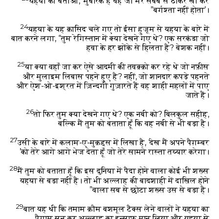
यहया को बताओ, ‘मुबारक है वह जो मेरे सबब से ठोकर खा कर
बर्गश्ता नहीं होता’।”
24
यहया के यह क़ासिद चले गए तो ईसा हुजूम से यहया के बारे में
बात करने लगा, “तुम रेगिस्तान में क्या देखने गए थे? एक सरकंडा जो
हवा के हर झोंके से हिलता है? बेशक नहीं।
25
या क्या वहाँ जा कर ऐसे आदमी की तवक़्क़ो कर रहे थे जो नफ़ीस
और मुलाइम लिबास पहने हुए है? नहीं, जो शानदार कपड़े पहनते
और ऐश-ओ-इश्रत में ज़िन्दगी गुज़ारते हैं वह शाही महलों में पाए
जाते हैं।
26
तो फिर तुम क्या देखने गए थे? एक नबी को? बिलकुल सहीह,
बल्कि मैं तुम को बताता हूँ कि वह नबी से भी बड़ा है।
27
उसी के बारे में कलाम-ए-मुक़द्दस में लिखा है, ‘देख मैं अपने पैग़म्बर
को तेरे आगे आगे भेज देता हूँ जो तेरे सामने रास्ता तय्यार करेगा।’
28
मैं तुम को बताता हूँ कि इस दुनिया में पैदा होने वाला कोई भी शख़्स
यहया से बड़ा नहीं है। तो भी अल्लाह की बादशाही में दाख़िल होने
वाला सब से छोटा शख़्स उस से बड़ा है।”
29
बात यह थी कि तमाम क़ौम बशमूल टैक्स लेने वालों ने यहया का
पैग़ाम सुन कर अल्लाह का इन्साफ़ मान लिया और यहया से