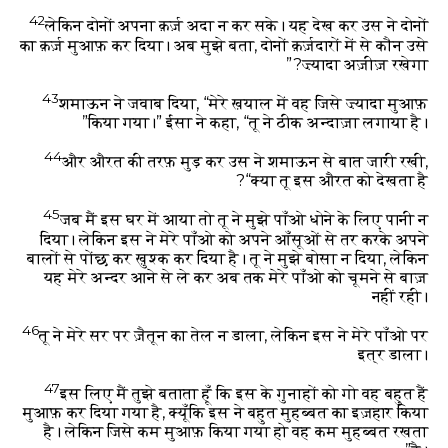
42
लेकिन दोनों अपना क़र्ज़ अदा न कर सके। यह देख कर उस ने दोनों
का क़र्ज़ मुआफ़ कर दिया। अब मुझे बता, दोनों क़र्ज़दारों में से कौन उसे
ज़्यादा अज़ीज़ रखेगा?”
43
शमाऊन ने जवाब दिया, “मेरे ख़याल में वह जिसे ज़्यादा मुआफ़
किया गया।”
ईसा ने कहा, “तू ने ठीक अन्दाज़ा लगाया है।”
44
और औरत की तरफ़ मुड़ कर उस ने शमाऊन से बात जारी रखी,
“क्या तू इस औरत को देखता है?
45
जब मैं इस घर में आया तो तू ने मुझे पाँओ धोने के लिए पानी न
दिया। लेकिन इस ने मेरे पाँओ को अपने आँसूओं से तर करके अपने
बालों से पोंछ कर ख़ुश्क कर दिया है। तू ने मुझे बोसा न दिया, लेकिन
यह मेरे अन्दर आने से ले कर अब तक मेरे पाँओ को चूमने से बाज़
नहीं रही।
46
तू ने मेरे सर पर ज़ैतून का तेल न डाला, लेकिन इस ने मेरे पाँओ पर
इत्र डाला।
47
इस लिए मैं तुझे बताता हूँ कि इस के गुनाहों को गो वह बहुत हैं
मुआफ़ कर दिया गया है, क्यूँकि इस ने बहुत मुहब्बत का इज़हार किया
है। लेकिन जिसे कम मुआफ़ किया गया हो वह कम मुहब्बत रखता