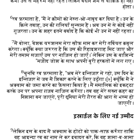
कभी उस से महरूम नहीं रहते। लेकिन बेदीन शर्म से वाक़िफ़ ही नहीं
होता।
6
रब फ़रमाता है, “मैं ने क़ौमों को नेस्त-ओ-नाबूद कर दिया है। उन के
क़िले तबाह, उन की गलियाँ सुन्सान हैं। अब उन में से कोई नहीं
गुज़रता। उन के शहर इतने बर्बाद हैं कि कोई भी उन में नहीं रहता।
7
मैं बोला, ‘बेशक यरूशलम मेरा ख़ौफ़ मान कर मेरी तर्बियत क़बूल
करेगा। क्यूँकि क्या ज़रूरत है कि उस की रिहाइशगाह मिट जाए और
मेरी तमाम सज़ाएँ उस पर नाज़िल हो जाएँ।’ लेकिन उस के बाशिन्दे
मज़ीद जोश के साथ अपनी बुरी हरकतों में लग गए।”
8
चुनाँचे रब फ़रमाता है, “अब मेरे इन्तिज़ार में रहो, उस दिन के
इन्तिज़ार में जब मैं शिकार करने के लिए उठूँगा।
[२]
क्यूँकि मैं ने
अक़्वाम को जमा करने का फ़ैसला किया है। मैं ममालिक को इकट्ठा
करके उन पर अपना ग़ज़ब नाज़िल करूँगा। तब वह मेरे सख़्त क़हर का
निशाना बन जाएंगे, पूरी दुनिया मेरी ग़ैरत की आग से भस्म हो
जाएगी।
इस्राईल के लिए नई उम्मीद
9
लेकिन इस के बाद मैं अक़्वाम के होंटों को पाक-साफ़ करूँगा ताकि
वह आइन्दा रब का नाम ले कर इबादत करें, कि वह शाना-ब-शाना