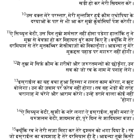
खड़ी हो कर मेरी ख़िदमत करें।
10
उस वक़्त मेरे परस्तार, मेरी मुन्तशिर हुई क़ौम एथोपिया के
दरयाओं के पार से भी आ कर मुझे क़ुर्बानियाँ पेश करेगी।
11
ऐ सिय्यून बेटी, उस दिन तुझे शर्मसार नहीं होना पड़ेगा हालाँकि तू ने
मुझ से बेवफ़ा हो कर निहायत बुरे काम किए हैं। क्यूँकि मैं तेरे
दरमियान से तेरे मुतकब्बिर शेख़ीबाज़ों को निकालूँगा। आइन्दा तू मेरे
मुक़द्दस पहाड़ पर मग़रूर नहीं होगी।
12
मैं तुझ में सिर्फ़ क़ौम के ग़रीबों और ज़रूरतमन्दों को छोड़ूँगा, उन
सब को जो रब के नाम में पनाह लेंगे।
13
इस्राईल का यह बचा हुआ हिस्सा न ग़लत काम करेगा, न झूट
बोलेगा। उन की ज़बान पर फ़रेब नहीं होगा। तब वह भेड़ों की तरह
चरागाह में चरेंगे और आराम करेंगे। उन्हें डराने वाला कोई नहीं
होगा।”
14
ऐ सिय्यून बेटी, ख़ुशी के नारे लगा! ऐ इस्राईल, ख़ुशी मना! ऐ
यरूशलम बेटी, शादमान हो, पूरे दिल से शादियाना बजा।
15
क्यूँकि रब ने तेरी सज़ा मिटा कर तेरे दुश्मन को भगा दिया है। रब
जो इस्राईल का बादशाह है तेरे दरमियान ही है। आइन्दा तुझे किसी