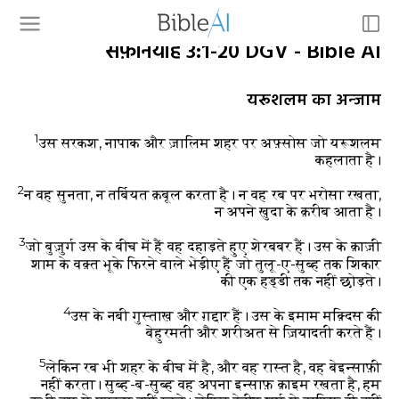
सफ़नियाह 3:1-20 DGV - Bible AI
यरूशलम का अन्जाम
1
उस सरकश, नापाक और ज़ालिम शहर पर अफ़्सोस जो यरूशलम
कहलाता है।
2
न वह सुनता, न तर्बियत क़बूल करता है। न वह रब पर भरोसा रखता,
न अपने ख़ुदा के क़रीब आता है।
3
जो बुज़ुर्ग उस के बीच में हैं वह दहाड़ते हुए शेरबबर हैं। उस के क़ाज़ी
शाम के वक़्त भूके फिरने वाले भेड़ीए हैं जो तुलू-ए-सुब्ह तक शिकार
की एक हड्डी तक नहीं छोड़ते।
4
उस के नबी गुस्ताख़ और ग़द्दार हैं। उस के इमाम मक़्दिस की
बेहुरमती और शरीअत से ज़ियादती करते हैं।
5
लेकिन रब भी शहर के बीच में है, और वह रास्त है, वह बेइन्साफ़ी
नहीं करता। सुब्ह-ब-सुब्ह वह अपना इन्साफ़ क़ाइम रखता है, हम