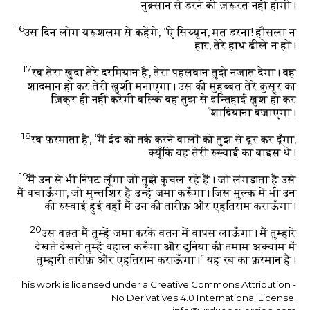
नुक़्सान से डरने की ज़रूरत नहीं होगी।
16
उस दिन लोग यरूशलम से कहेंगे, “ऐ सिय्यून, मत डरना! हौसला न
हार, तेरे हाथ ढीले न हों।
17
रब तेरा ख़ुदा तेरे दरमियान है, तेरा पहलवान तुझे नजात देगा। वह
शादमान हो कर तेरी ख़ुशी मनाएगा। उस की मुहब्बत तेरे क़ुसूर का
ज़िक्र ही नहीं करेगी बल्कि वह तुझ से इन्तिहाई ख़ुश हो कर
शादियाना बजाएगा।”
18
रब फ़रमाता है, “मैं ईद को तर्क करने वालों को तुझ से दूर कर दूँगा,
क्यूँकि वह तेरी रुस्वाई का बाइस थे।
19
मैं उन से भी निपट लूँगा जो तुझे कुचल रहे हैं। जो लंगड़ाता है उसे
मैं बचाऊँगा, जो मुन्तशिर हैं उन्हें जमा करूँगा। जिस मुल्क में भी उन
की रुस्वाई हुई वहाँ मैं उन की तारीफ़ और एहतिराम कराऊँगा।
20
उस वक़्त मैं तुम्हें जमा करके वतन में वापस लाऊँगा। मैं तुम्हारे
देखते देखते तुम्हें बहाल करूँगा और दुनिया की तमाम अक़्वाम में
तुम्हारी तारीफ़ और एहतिराम कराऊँगा।” यह रब का फ़रमान है।
This work is licensed under a Creative Commons Attribution -
No Derivatives 4.0 International License.