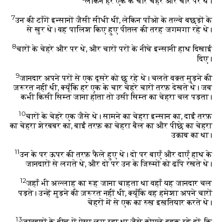
लेकिन हर एक के चार चेहरे और चार पर थे।
7
उन की टाँगें इन्सानों जैसी सीधी थीं, लेकिन पाँओ के तल्वे बछड़ों के
से खुर थे। वह पालिश किए हुए पीतल की तरह जगमगा रहे थे।
8
चारों के चेहरे और पर थे, और चारों परों के नीचे इन्सानी हाथ दिखाई
दिए।
9
जानदार अपने परों से एक दूसरे को छू रहे थे। चलते वक़्त मुड़ने की
ज़रूरत नहीं थी, क्यूँकि हर एक के चार चेहरे चारों तरफ़ देखते थे। जब
कभी किसी सिम्त जाना होता तो उसी सिम्त का चेहरा चल पड़ता।
10
चारों के चेहरे एक जैसे थे। सामने का चेहरा इन्सान का, दाईं तरफ़
का चेहरा शेरबबर का, बाईं तरफ़ का चेहरा बैल का और पीछे का चेहरा
उक़ाब का था।
11
उन के पर ऊपर की तरफ़ फैले हुए थे। दो पर बाएँ और दाएँ हाथ के
जानदारों से लगते थे, और दो पर उन के जिस्मों को ढाँपे रखते थे।
12
जहाँ भी अल्लाह का रूह जाना चाहता था वहाँ यह जानदार चल
पड़ते। उन्हें मुड़ने की ज़रूरत नहीं थी, क्यूँकि वह हमेशा अपने चारों
चेहरों में से एक का रुख़ इख़तियार करते थे।
13
जानदारों के बीच में ऐसा लग रहा था जैसे कोएले दहक रहे हों, कि