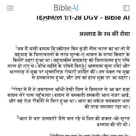
हिज़्क़ीएल 1:1-28 DGV - Bible AI
अल्लाह के रथ की रोया
1
जब मैं यानी इमाम हिज़्क़ीएल बिन बूज़ी तीस साल का था तो मैं
यहूदाह के जिलावतनों के साथ मुल्क-ए-बाबल के दरया किबार के
किनारे ठहरा हुआ था। यहूयाकीन बादशाह को जिलावतन हुए पाँच
साल हो गए थे। चौथे महीने के पाँचवें दिन
[१]
आसमान खुल गया और
अल्लाह ने मुझ पर मुख़्तलिफ़ रोयाएँ ज़ाहिर कीं। उस वक़्त रब मुझ
से हमकलाम हुआ, और उस का हाथ मुझ पर आ ठहरा।
4
रोया में मैं ने ज़बरदस्त आँधी देखी जिस ने शिमाल से आ कर बड़ा
बादल मेरे पास पहुँचाया। बादल में चमकती दमकती आग नज़र आई,
और वह तेज़ रौशनी से घिरा हुआ था। आग का मर्कज़ चमकदार धात
की तरह तमतमा रहा था।
5
आग में चार जानदारों जैसे चल रहे थे जिन की शक्ल-ओ-सूरत
इन्सान की सी थी।
6