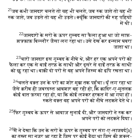
21
जब कभी जानदार चलते तो यह भी चलते, जब रुक जाते तो यह भी
रुक जाते, जब उड़ते तो यह भी उड़ते। क्यूँकि जानदारों की रूह पहियों
में थी।
22
जानदारों के सरों के ऊपर गुम्बद सा फैला हुआ था जो साफ़-
शफ़्फ़ाफ़ बिल्लौर जैसा लग रहा था। उसे देख कर इन्सान घबरा
जाता था।
23
चारों जानदार इस गुम्बद के नीचे थे, और हर एक अपने परों को
फैला कर एक से बाईं तरफ़ के साथी और दूसरे से दाईं तरफ़ के साथी
को छू रहा था। बाक़ी दो परों से वह अपने जिस्म को ढाँपे रखता था।
24
चलते वक़्त उन के परों का शोर मुझ तक पहुँचा। यूँ लग रहा था
जैसे क़रीब ही ज़बरदस्त आबशार बह रही हो, कि क़ादिर-ए-मुतलक़
कोई बात फ़रमा रहा हो, या कि कोई लश्कर हरकत में आ गया हो।
रुकते वक़्त वह अपने परों को नीचे लटकने देते थे।
25
फिर गुम्बद के ऊपर से आवाज़ सुनाई दी, और जानदारों ने रुक कर
अपने परों को लटकने दिया।
26
मैं ने देखा कि उन के सरों के ऊपर के गुम्बद पर संग-ए-लाजवर्द
[३]
का तख़्त सा नज़र आ रहा है जिस पर कोई बैठा था जिस की शक्ल-