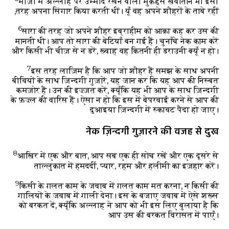
माज़ी में अल्लाह पर उम्मीद रखने वाली मुक़द्दस ख़वातीन भी इसी
तरह अपना सिंगार किया करती थीं। यूँ वह अपने शौहरों के ताबे रहीं,
6
सारा की तरह जो अपने शौहर इब्राहीम को आक़ा कह कर उस की
मानती थी। आप तो सारा की बेटियाँ बन गई हैं। चुनाँचे नेक काम करें
और किसी भी चीज़ से न डरें, ख़्वाह वह कितनी ही डराउनी क्यूँ न हो।
7
इस तरह लाज़िम है कि आप जो शौहर हैं समझ के साथ अपनी
बीवियों के साथ ज़िन्दगी गुज़ारें, यह जान कर कि यह आप की निस्बत
कमज़ोर हैं। उन की इज़्ज़त करें, क्यूँकि यह भी आप के साथ ज़िन्दगी
के फ़ज़्ल की वारिस हैं। ऐसा न हो कि इस में बेपरवाई करने से आप की
दुआइया ज़िन्दगी में रुकावट पैदा हो जाए।
नेक ज़िन्दगी गुज़ारने की वजह से दुख
8
आख़िर में एक और बात, आप सब एक ही सोच रखें और एक दूसरे से
ताल्लुक़ात में हमदर्दी, प्यार, रहम और हलीमी का इज़हार करें।
9
किसी के ग़लत काम के जवाब में ग़लत काम मत करना, न किसी की
गालियों के जवाब में गाली देना। इस के बजाए जवाब में ऐसे शख़्स
को बरकत दें, क्यूँकि अल्लाह ने आप को भी इस लिए बुलाया है कि
आप उस की बरकत विरासत में पाएँ।