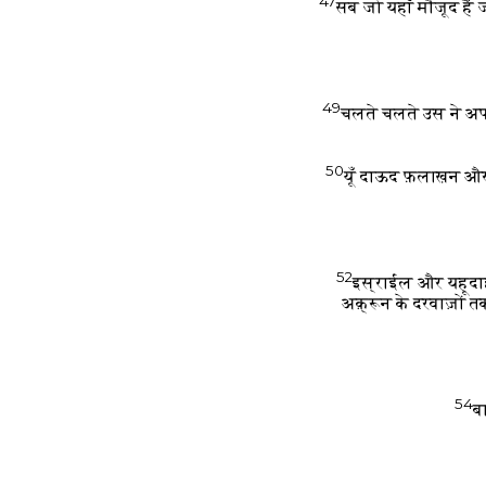
47
सब जो यहाँ मौजूद हैं ज
49
चलते चलते उस ने अपन
50
यूँ दाऊद फ़लाख़न और
52
इस्राईल और यहूदाह 
अक़्रून के दरवाज़ों 
54
ब