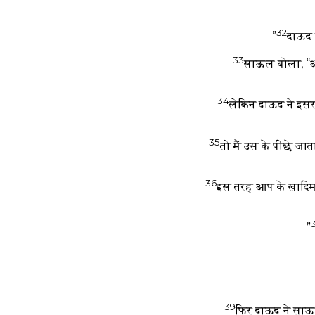
32
दाऊद न
33
साऊल बोला, “आ
34
लेकिन दाऊद ने इसरा
35
तो मैं उस के पीछे जा
36
इस तरह आप के ख़ादिम 
39
फिर दाऊद ने साऊ