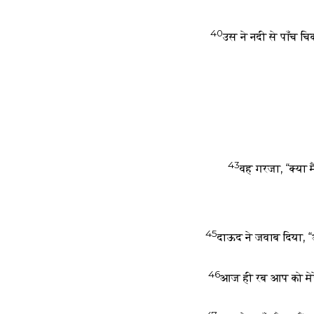
40
उस ने नदी से पाँच च
43
वह गरजा, “क्या म
45
दाऊद ने जवाब दिया, “
46
आज ही रब आप को मेरे ह