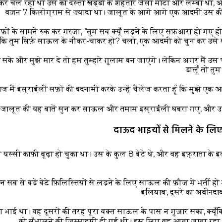
 कर चल रहा था उस का दस्ता खड्डी के शहतीर जैसा मोटा और लम्बा था, 
वज़न 7 किलोग्राम से ज़्यादा था। जालूत के आगे आगे एक आदमी उस 
ों के सामने रुक कर गरजा, “तुम सब क्यूँ लड़ने के लिए सफ़आरा हो गए हो? क्
ि तुम सिर्फ़ साऊल के नौकर-चाकर हो? चलो, एक आदमी को चुन कर उसे यहा
सके और मुझे मार दे तो हम तुम्हारे ग़ुलाम बन जाएंगे। लेकिन अगर मैं उ
डालूँ तो तु
 मैं इस्राईली सफ़ों की बदनामी करके उन्हें चैलेंज करता हूँ कि मुझे एक आ
1
जालूत की यह बातें सुन कर साऊल और तमाम इस्राईली घबरा गए, और उ
दाऊद भाइयों से मिलने के लिए
यस्सी काफ़ी बूढ़ा हो चुका था। उस के कुल 8 बेटे थे, और वह इफ़्राता के इ
 सब से बड़े बेटे फ़िलिस्तियों से लड़ने के लिए साऊल की फ़ौज में भर्ती हो
इलियाब, दूसरे का अबीनदा
भाई था। वह दूसरों की तरह पूरा वक़्त साऊल के पास न गुज़ार सका, क्यूँकि
को सँभालने की ज़िम्मादारी दी गई थी। इस लिए वह आता जाता रहा। 