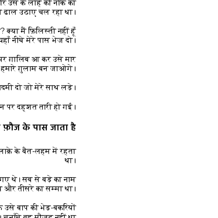
और उस के लोहे की नोक का
की ढाल उठाए चल रहा था।
या मैं फ़िलिस्ती नहीं हूँ
ँ नीचे मेरे पास भेज दो।
स पर ग़ालिब आ कर उसे मार
म हमारे ग़ुलाम बन जाओगे।
दमी दो जो मेरे साथ लड़े।”
न पर दह्शत तारी हो गई।
 फ़ौज के पास जाता है
लाक़े के बैत-लहम में रहता
था।
 गए थे। सब से बड़े का नाम
ब और तीसरे का सम्मा था।
 उसे बाप की भेड़-बकरियों
चुनाँचे वह मौजूद नहीं था