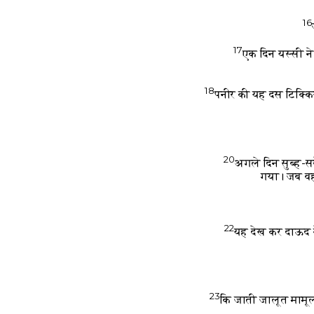
16
17
एक दिन यस्सी ने
18
पनीर की यह दस टिक्कि
20
अगले दिन सुब्ह-स
गया। जब वह 
22
यह देख कर दाऊद न
23
कि जाती जालूत मामूल 