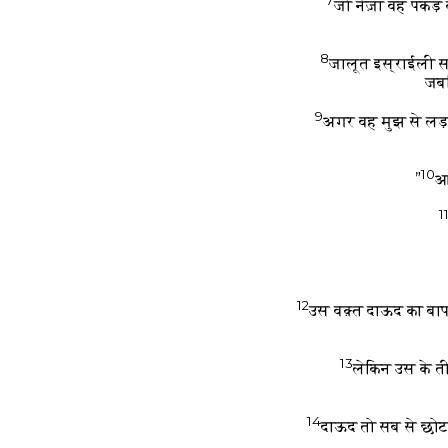
जो नेज़ा वह पकड़
8
जालूत इस्राईली सफ़
जबक
9
अगर वह मुझ से लड़ 
10
आज
1
12
उस वक़्त दाऊद का बाप 
13
लेकिन उस के तीन
14
दाऊद तो सब से छोटा 