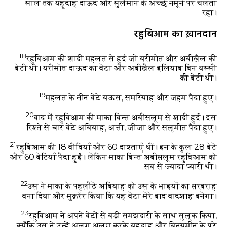
साल तक यहूदाह दाऊद और सुलैमान के अच्छे नमूने पर चलता
रहा।
रहुबिआम का ख़ानदान
18
रहुबिआम की शादी महलत से हुई जो यरीमोत और अबीख़ैल की
बेटी थी। यरीमोत दाऊद का बेटा और अबीख़ैल इलियाब बिन यस्सी
की बेटी थी।
19
महलत के तीन बेटे यऊस, समरियाह और ज़हम पैदा हुए।
20
बाद में रहुबिआम की माका बिन्त अबीसलूम से शादी हुई। इस
रिश्ते से चार बेटे अबियाह, अत्ती, ज़ीज़ा और सलूमीत पैदा हुए।
21
रहुबिआम की 18 बीवियाँ और 60 दाश्ताएँ थीं। इन के कुल 28 बेटे
और 60 बेटियाँ पैदा हुईं। लेकिन माका बिन्त अबीसलूम रहुबिआम को
सब से ज़्यादा प्यारी थी।
22
उस ने माका के पहलौठे अबियाह को उस के भाइयों का सरबराह
बना दिया और मुक़र्रर किया कि यह बेटा मेरे बाद बादशाह बनेगा।
23
रहुबिआम ने अपने बेटों से बड़ी समझदारी के साथ सुलूक किया,
क्यूँकि उस ने उन्हें अलग अलग करके यहूदाह और बिनयमीन के पूरे