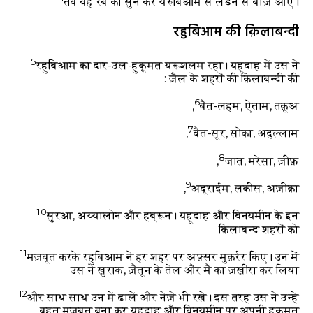
तब वह रब की सुन कर यरुबिआम से लड़ने से बाज़ आए।
रहुबिआम की क़िलाबन्दी
5
रहुबिआम का दार-उल-हुकूमत यरूशलम रहा। यहूदाह में उस ने
ज़ैल के शहरों की क़िलाबन्दी की :
6
बैत-लहम, ऐताम, तक़ूअ,
7
बैत-सूर, सोका, अदुल्लाम,
8
जात, मरेसा, ज़ीफ़,
9
अदूराईम, लकीस, अज़ीक़ा,
10
सुरआ, अय्यालोन और हब्रून। यहूदाह और बिनयमीन के इन
क़िलाबन्द शहरों को
11
मज़बूत करके रहुबिआम ने हर शहर पर अफ़्सर मुक़र्रर किए। उन में
उस ने ख़ुराक, ज़ैतून के तेल और मै का ज़ख़ीरा कर लिया
12
और साथ साथ उन में ढालें और नेज़े भी रखे। इस तरह उस ने उन्हें
बहुत मज़बूत बना कर यहूदाह और बिनयमीन पर अपनी हुकूमत