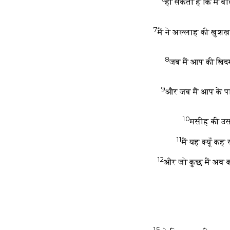
हो सकता है कि मैं बो
7
मैं ने अल्लाह की ख़ुश
8
जब मैं आप की ख़िद
9
और जब मैं आप के पास
10
मसीह की उस स
11
मैं यह क्यूँ कह
12
और जो कुछ मैं अब कर र
15