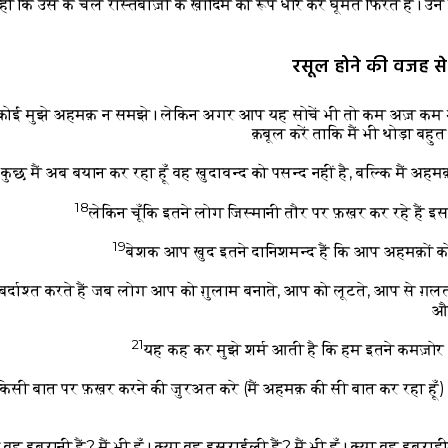
हीं कि उस के चेले रास्तबाज़ी के ख़ादिम का रूप धार कर घूमते फिरते हैं।
रसूल होने की वजह से
 कि कोई मुझे अहमक़ न समझे। लेकिन अगर आप यह सोचें भी तो कम अज़ कम 
क़बूल करें ताकि मैं भी थोड़ा बह
ुछ मैं अब बयान कर रहा हूँ वह ख़ुदावन्द को पसन्द नहीं है, बल्कि मैं अहम
18
लेकिन चूँकि इतने लोग जिस्मानी तौर पर फ़ख़र कर रहे हैं इस
19
बेशक आप ख़ुद इतने दानिशमन्द हैं कि आप अहमक़ों को ख़
बर्दाश्त करते हैं जब लोग आप को ग़ुलाम बनाते, आप को लूटते, आप से ग़लत 
और
21
यह कह कर मुझे शर्म आती है कि हम इतने कमज़ोर
सी बात पर फ़ख़र करने की जुरअत करे (मैं अहमक़ की सी बात कर रहा हूँ)
 वह इब्रानी हैं? मैं भी हूँ। क्या वह इस्राईली हैं? मैं भी हूँ। क्या वह इब्राह