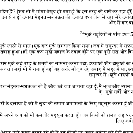
दिम हैं? (अब तो मैं गोया बेख़ुद हो गया हूँ कि इस तरह की बातें कर रहा हूँ!)
े उन से कहीं ज़्यादा मेहनत-मशक़्क़त की, ज़्यादा दफ़ा जेल में रहा, मेरे ज़्य
और मैं बार बार
24
मुझे यहूदियों से पाँच दफ़ा 
 मुझे लाठी से मारा। एक बार मुझे संगसार किया गया। जब मैं समुन्दर में सफ़
 तबाह हुआ। हाँ, एक दफ़ा मुझे जहाज़ के तबाह होने पर एक पूरी रात और दिन स
े दौरान मुझे कई तरह के ख़तरों का सामना करना पड़ा, दरयाओं और डाकुओं क
ा ख़तरा। जहाँ भी मैं गया हूँ वहाँ यह ख़तरे मौजूद रहे, ख़्वाह मैं शहर में था, ख
समुन्दर में। झूटे भाइयों 
 सख़्त मेहनत-मशक़्क़त की है और कई रात जागता रहा हूँ, मैं भूका और प्यासा रहा
हैं। मुझे सर्दी और
ों के इलावा है जो मैं ख़ुदा की तमाम जमाअतों के लिए मह्सूस करता हूँ और
मैं अपने आप को भी कमज़ोर मह्सूस करता हूँ। जब किसी को ग़लत राह पर ल
लिए शदीद
0
अगर मुझे फ़ख़र करना पड़े तो मैं उन चीज़ों पर फ़ख़र करूँगा जो मेरी कमज