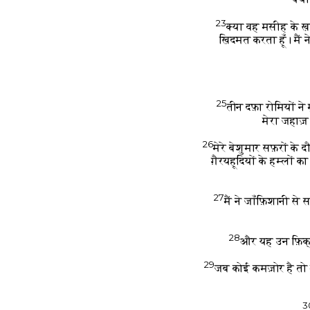
23
क्या वह मसीह के ख़ा
ख़िदमत करता हूँ। मैं न
25
तीन दफ़ा रोमियों ने
मेरा जहाज़
26
मेरे बेशुमार सफ़रों क
ग़ैरयहूदियों के हम्लों क
27
मैं ने जाँफ़िशानी से
28
और यह उन फ़िक्र
29
जब कोई कमज़ोर है तो 
3