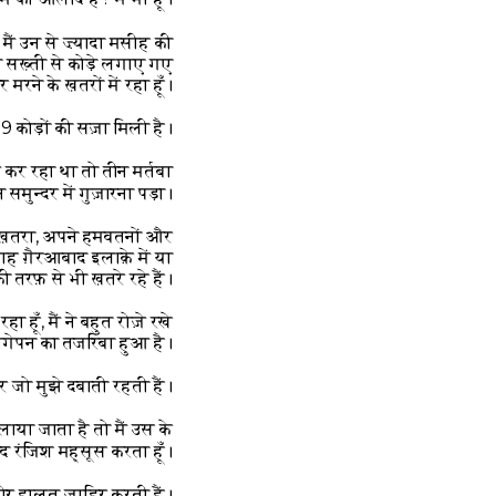
 मैं उन से ज़्यादा मसीह की
ादा सख़्ती से कोड़े लगाए गए
 मरने के ख़तरों में रहा हूँ।
39 कोड़ों की सज़ा मिली है।
र कर रहा था तो तीन मर्तबा
मुन्दर में गुज़ारना पड़ा।
ा ख़तरा, अपने हमवतनों और
़्वाह ग़ैरआबाद इलाक़े में या
की तरफ़ से भी ख़तरे रहे हैं।
 हूँ, मैं ने बहुत रोज़े रखे
 नंगेपन का तजरिबा हुआ है।
 जो मुझे दबाती रहती हैं।
ाया जाता है तो मैं उस के
 रंजिश मह्सूस करता हूँ।
़ोर हालत ज़ाहिर करती हैं।