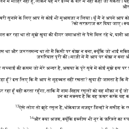
लने में माहिर नहीं हूँ, लेकिन यह मेरे इल्म के बारे में नहीं कहा जा सकता
और 
ख़बरी सुनाने के लिए आप से कोई भी मुआवज़ा न लिया। यूँ मैं ने अपने आप
को सरफ़राज़ कर दिया जाए। क्या
मत कर रहा था तो मुझे ख़ुदा की दीगर जमाअतों से पैसे मिल रहे थे, यानी आ
 था और ज़रूरतमन्द था तो मैं किसी पर बोझ न बना, क्यूँकि जो भाई मकिदुन
ज़रूरियात पूरी कीं। माज़ी में मैं आप पर बोझ न बना 
च्चाई की क़सम जो मेरे अन्दर है, अख़या के पूरे सूबे में कोई मुझे इस पर फ
 रहा हूँ? इस लिए कि मैं आप से मुहब्बत नहीं रखता? ख़ुदा ही जानता है कि म
हा हूँ वही करता रहूँगा, ताकि मैं नाम-निहाद रसूलों को वह मौक़ा न दूँ जो वह
उन का मक़्सद है कि वह फ़ख़र करके यह कह
13
ऐसे लोग तो झूटे रसूल हैं, धोकेबाज़ मज़दूर जिन्हों ने मसीह के 
14
और क्या अजब, क्यूँकि इब्लीस भी नूर के फ़रिश्ते का र