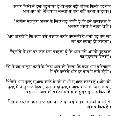
5
अगर किसी ने दुख पहुँचाया है तो मुझे नहीं बल्कि किसी हद तक
आप सब को (मैं ज़्यादा सख़्ती से बात नहीं करना चाहता)।
6
लेकिन मज़कूरा शख़्स के लिए यह काफ़ी है कि उसे जमाअत के
अक्सर लोगों ने सज़ा दी है।
7
अब ज़रूरी है कि आप उसे मुआफ़ करके तसल्ली दें, वर्ना वह ग़म खा
खा कर तबाह हो जाएगा।
8
चुनाँचे मैं इस पर ज़ोर देना चाहता हूँ कि आप उसे अपनी मुहब्बत
का एहसास दिलाएँ।
9
मैं ने यह मालूम करने के लिए आप को लिखा कि क्या आप इम्तिहान
में पूरे उतरेंगे और हर बात में ताबे रहेंगे।
10
जिसे आप कुछ मुआफ़ करते हैं उसे मैं भी मुआफ़ करता हूँ। और जो
कुछ मैं ने मुआफ़ किया, अगर मुझे कुछ मुआफ़ करने की ज़रूरत थी,
वह मैं ने आप की ख़ातिर मसीह के हुज़ूर मुआफ़ किया है
11
ताकि इब्लीस हम से फ़ाइदा न उठाए। क्यूँकि हम उस की चालों से
ख़ूब वाक़िफ़ हैं।