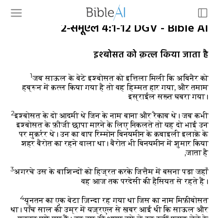
२-समूएल 4:1-12 DGV - Bible AI
इश्बोसत को क़त्ल किया जाता है
1
जब साऊल के बेटे इश्बोसत को इत्तिला मिली कि अबिनैर को
हब्रून में क़त्ल किया गया है तो वह हिम्मत हार गया, और तमाम
इस्राईल सख़्त घबरा गया।
2
इश्बोसत के दो आदमी थे जिन के नाम बाना और रैकाब थे। जब कभी
इश्बोसत के फ़ौजी छापा मारने के लिए निकलते तो यह दो भाई उन
पर मुक़र्रर थे। उन का बाप रिम्मोन बिनयमीन के क़बाइली इलाक़े के
शहर बैरोत का रहने वाला था। बैरोत भी बिनयमीन में शुमार किया
जाता है,
3
अगरचे उस के बाशिन्दों को हिज्रत करके जित्तैम में बसना पड़ा जहाँ
वह आज तक परदेसी की हैसियत से रहते हैं।
4
यूनतन का एक बेटा ज़िन्दा रह गया था जिस का नाम मिफ़ीबोसत
था। पाँच साल की उम्र में यज़्रएल से ख़बर आई थी कि साऊल और