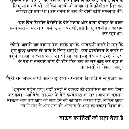
यूनतन मारे गए हैं। तब उस की आया उसे ले कर कहीं पनाह लेने के
लिए भाग गई थी। लेकिन जल्दी की वजह से मिफ़ीबोसत गिर कर
लंगड़ा हो गया था। उस वक़्त से उस की दोनों टाँगें मफ़्लूज थीं।
5
एक दिन रिम्मोन बैरोती के बेटे रैकाब और बाना दोपहर के वक़्त
इश्बोसत के घर गए। गर्मी उरूज पर थी, इस लिए इश्बोसत आराम
कर रहा था।
6
दोनों आदमी यह बहाना पेश करके घर के अन्दरूनी कमरे में गए कि
हम कुछ अनाज ले जाने के लिए आए हैं। जब इश्बोसत के कमरे में
पहुँचे तो वह चारपाई पर लेटा सो रहा था। यह देख कर उन्हों ने उस
के पेट में तलवार घोंप दी और फिर उस का सर काट कर वहाँ से
सलामती से निकल आए।
6
पूरी रात सफ़र करते करते वह दरया-ए-यर्दन की वादी में से गुज़र कर
8
हब्रून पहुँच गए। वहाँ उन्हों ने दाऊद को इश्बोसत का सर दिखा
कर कहा, “यह देखें, साऊल के बेटे इश्बोसत का सर। आप का दुश्मन
साऊल बार बार आप को मार देने की कोशिश करता रहा, लेकिन आज
रब ने उस से और उस की औलाद से आप का बदला लिया है।”
दाऊद क़ातिलों को सज़ा देता है