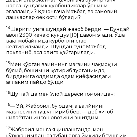
нарса кундалик қурбонликлар ўрнини
эгаллайди? Қачонгача Маъбад ва самовий
лашкарлар оёқ ости бўлади?
14
Шериги унга шундай жавоб берди:
— Бундай
аҳвол 2300 кечаю кундуз
[10]
давом этади. Ўша
вақт мобайнида қурбонликлар
келтирилмайди. Шундан сўнг Маъбад
покланиб, асл ҳолига қайтарилади.
15
Мен кўрган ваҳийнинг мағзини чақмоқчи
бўлиб, бошимни қотириб турганимда,
бирданига олдимда одам қиёфасидаги
аллаким пайдо бўлди.
16
Шу пайтда мен Улой дарёси томонидан:
16
— Эй, Жаброил, бу одамга ваҳийнинг
маъносини тушунтириб бер, — деб хитоб
қилаётган инсон овозини эшитдим.
17
Жаброил менга яқинлашганда, мен
қўрққанимдан юз тубан ерга йиқилиб тушдим.