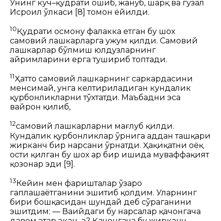
Унинг куч–қудрати ошиб, жануб, шарқ ва гўзал
Исроил
ўлкаси
[8]
томон ёйилди.
10
Қудрати осмону фалакка етган бу шох
самовий лашкарларга ҳужум қилди. Самовий
лашкарлар бўлмиш юлдузларнинг
айримларини ерга тушириб топтади.
11
Ҳатто самовий лашкарнинг саркардасини
менсимай, унга келтириладиган кундалик
қурбонликларни
тўхтатди.
Маъбадни
эса
вайрон қилиб,
12
самовий лашкарларни мағлуб қилди.
Кундалик қурбонликлар ўрнига ҳаддан ташқари
жирканч бир нарсани ўрнатди. Ҳақиқатни оёқ
ости қилган бу шох ҳар бир ишида муваффақият
қозонар эди
[9]
.
13
Кейин мен фаришталар ўзаро
гаплашаётганини эшитиб қолдим. Уларнинг
бири бошқасидан шундай деб сўраганини
эшитдим:
— Ваҳийдаги бу нарсалар қачонгача
давом этар экан–а? Қачонгача бу жирканч