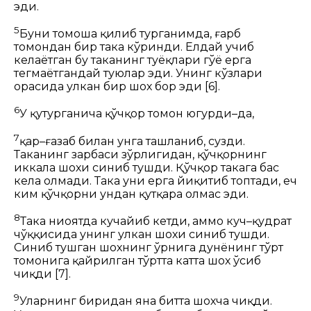
эди.
5
Буни томоша қилиб турганимда, ғарб
томондан бир така кўринди. Елдай учиб
келаётган бу таканинг туёқлари гўё ерга
тегмаётгандай туюлар эди. Унинг кўзлари
орасида улкан бир шох бор эди
[6]
.
6
У қутурганича қўчқор томон югурди–да,
7
қаҳр–ғазаб билан унга ташланиб, сузди.
Таканинг зарбаси зўрлигидан, қўчқорнинг
иккала шохи синиб тушди. Қўчқор такага бас
кела олмади. Така уни ерга йиқитиб топтади, ҳеч
ким қўчқорни ундан қутқара олмас эди.
8
Така ниҳоятда кучайиб кетди, аммо куч–қудрат
чўққисида унинг улкан шохи синиб тушди.
Синиб тушган шохнинг ўрнига дунёнинг тўрт
томонига қайрилган тўртта катта шох ўсиб
чиқди
[7]
.
9
Уларнинг биридан яна битта шохча чиқди.