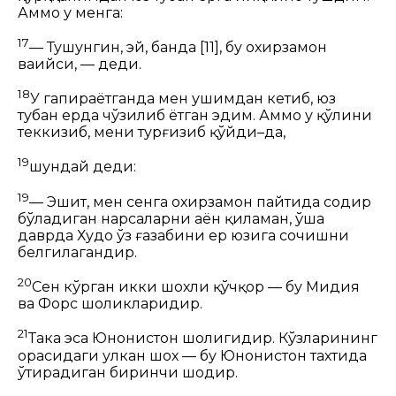
Аммо у менга:
17
— Тушунгин, эй, банда
[11]
, бу охирзамон
ваҳийси, — деди.
18
У гапираётганда мен ҳушимдан кетиб, юз
тубан ерда чўзилиб ётган эдим. Аммо у қўлини
теккизиб, мени турғизиб қўйди–да,
19
шундай деди:
19
— Эшит, мен сенга охирзамон пайтида содир
бўладиган нарсаларни аён қиламан, ўша
даврда Худо ўз ғазабини ер юзига сочишни
белгилагандир.
20
Сен кўрган икки шохли қўчқор — бу
Мидия
ва Форс
шоҳликларидир.
21
Така эса Юнонистон шоҳлигидир. Кўзларининг
орасидаги улкан шох — бу Юнонистон тахтида
ўтирадиган биринчи шоҳдир.