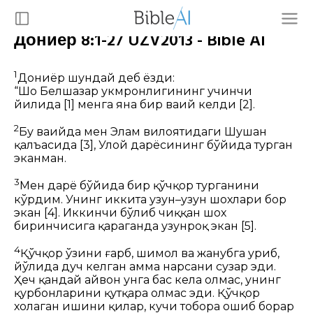
Дониёр 8:1-27 UZV2013 - Bible AI
1
Дониёр шундай деб ёзди:
“Шоҳ Белшазар ҳукмронлигининг учинчи
йилида
[1]
менга яна бир ваҳий келди
[2]
.
2
Бу ваҳийда мен Элам вилоятидаги Шушан
қалъасида
[3]
, Улой дарёсининг бўйида турган
эканман.
3
Мен дарё бўйида бир қўчқор турганини
кўрдим. Унинг иккита узун–узун шохлари бор
экан
[4]
. Иккинчи бўлиб чиққан шох
биринчисига қараганда узунроқ экан
[5]
.
4
Қўчқор ўзини ғарб, шимол ва жанубга уриб,
йўлида дуч келган ҳамма нарсани сузар эди.
Ҳеч қандай ҳайвон унга бас кела олмас, унинг
қурбонларини қутқара олмас эди. Қўчқор
хоҳлаган ишини қилар, кучи тобора ошиб борар