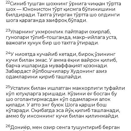
22
Синиб тушган шохнинг ўрнига чиққан тўртта
шох — Юнонистон тўрт қисмга бўлинишини
билдиради. Тахтга ўтирган тўртта шоҳ олдинги
шоҳга қараганда заифроқ бўлади.
23
Уларнинг ҳукмронлик пайтлари охирлаб,
гуноҳлари тўлиб–тошганда, макр–ҳийлага уста,
важоҳати хунук бир шоҳ тахтга ўтиради.
24
У ниҳоятда кучайиб кетади, бироқ ўзининг
кучи билан эмас. У ҳамма ёқни вайрон қилиб,
барча ишларида муваффақият қозонади.
Забардаст йўлбошчилару Худонинг азиз
одамларини қириб ташлайди.
25
Усталик билан ишлатган маккорлиги туфайли
кўп ютуқларга эришади. Кўзини ёғ босган бу
шоҳ огоҳлантирмасдан кўп одамларни ҳалок
қилади. У ҳатто энг буюк Шоҳга қарши бош
кўтаради. Оқибатда эса йўқ қилиб ташланади,
аммо бу инсоннинг кучи билан қилинмайди.
26
Дониёр, мен ҳозир сенга тушунтириб берган