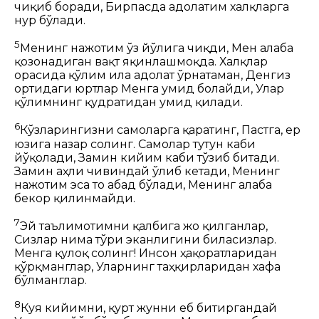
чиқиб боради,
Бирпасда адолатим халқларга
нур бўлади.
5
Менинг нажотим ўз йўлига чиқди,
Мен ғалаба
қозонадиган вақт яқинлашмоқда.
Халқлар
орасида қўлим ила адолат ўрнатаман,
Денгиз
ортидаги юртлар Менга умид боғлайди,
Улар
қўлимнинг қудратидан умид қилади.
6
Кўзларингизни самоларга қаратинг,
Пастга, ер
юзига назар солинг.
Самолар тутун каби
йўқолади,
Замин кийим каби тўзиб битади.
Замин аҳли чивиндай ўлиб кетади,
Менинг
нажотим эса то абад бўлади,
Менинг ғалаба
бекор қилинмайди.
7
Эй таълимотимни қалбига жо қилганлар,
Сизлар нима тўғри эканлигини биласизлар.
Менга қулоқ солинг!
Инсон ҳақоратларидан
қўрқманглар,
Уларнинг таҳқирларидан хафа
бўлманглар.
8
Куя кийимни, қурт жунни еб битиргандай