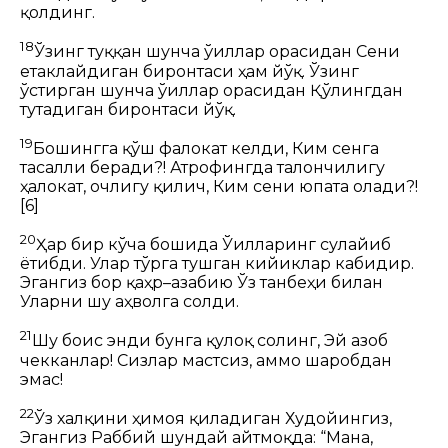
қолдинг.
18
Ўзинг туққан шунча ўғиллар орасидан
Сени
етаклайдиган биронтаси ҳам йўқ.
Ўзинг
ўстирган шунча ўғиллар орасидан
Қўлингдан
тутадиган биронтаси йўқ.
19
Бошингга қўш фалокат келди,
Ким сенга
тасалли беради?!
Атрофингда талончилигу
ҳалокат, очлигу қилич,
Ким сени юпата олади?!
[6]
20
Ҳар бир кўча бошида
Ўғилларинг сулайиб
ётибди.
Улар тўрга тушган кийиклар кабидир.
Эгангиз бор қаҳр–ғазабию Ўз танбеҳи билан
Уларни шу аҳволга солди.
21
Шу боис энди бунга қулоқ солинг,
Эй азоб
чекканлар!
Сизлар мастсиз, аммо шаробдан
эмас!
22
Ўз халқини ҳимоя қиладиган Худойингиз,
Эгангиз Раббий шундай айтмоқда:
“Мана,