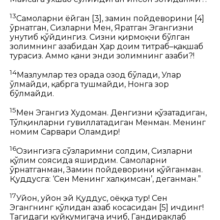
13
Самоларни ёйган
[3]
, замин пойдеворини
[4]
ўрнатган,
Сизларни Мен, Яратган Эгангизни
унутиб қўйдингиз.
Сизни қирмоқчи бўлган
золимнинг ғазабидан
Ҳар доим титраб–қақшаб
турасиз.
Аммо қани энди золимнинг ғазаби?!
14
Мазлумлар тез орада озод бўлади,
Улар
ўлмайди, қабрга тушмайди,
Нонга зор
бўлмайди.
15
Мен Эгангиз Худоман.
Денгизни қўзғатадиган,
Тўлқинларни гувиллатадиган Менман.
Менинг
номим
Сарвари Оламдир
!
16
Оғзингизга сўзларимни солдим,
Сизларни
қўлим соясида яширдим.
Самоларни
ўрнатганман,
Замин пойдеворини қўйганман.
Қуддусга: ‘Сен Менинг халқимсан’, деганман.”
17
Уйғон, уйғон эй Қуддус, оёққа тур!
Сен
Эгангнинг қўлидан ғазаб косасидан
[5]
ичдинг!
Тагидаги қуйқумигача ичиб,
Гандираклаб