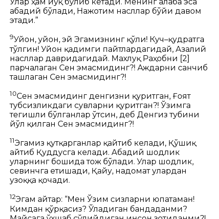
Улар ҳам йўқ бўлиб кетади.
Менинг ғалаба эса
абадий бўлади,
Нажотим насллар бўйи давом
этади.”
9
Уйғон, уйғон, эй
Эгамизнинг
қўли!
Куч–қудратга
тўлгин!
Уйғон қадимги пайтлардагидай,
Азалий
насллар давридагидай.
Махлуқ Раҳобни
[2]
парчалаган Сен эмасмидинг?!
Аждарни санчиб
ташлаган Сен эмасмидинг?!
10
Сен эмасмидинг денгизни қуритган,
Ғоят
тубсизликдаги сувларни қуритган?!
Ўзимга
тегишли бўлганлар ўтсин, деб
Денгиз тубини
йўл қилган Сен эмасмидинг?!
11
Эгамиз қутқарганлар қайтиб келади,
Қўшиқ
айтиб Қуддусга келади.
Абадий шодлик
уларнинг бошида тож бўлади.
Улар шодлик,
севинчга етишади,
Қайғу, надомат улардан
узоққа қочади.
12
Эгам айтар: “Мен Ўзим сизларни юпатаман!
Кимдан қўрқасиз? Ўладиган бандаданми?
Майсага ўхшаб сўлийдиган инсон зотиданми?!