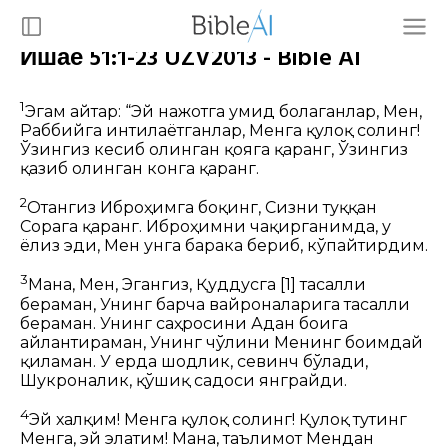
Ишаё 51:1-23 UZV2013 - Bible AI
1
Эгам
айтар: “Эй нажотга умид боғлаганлар,
Мен,
Раббийга
интилаётганлар,
Менга қулоқ солинг!
Ўзингиз кесиб олинган
қояга
қаранг,
Ўзингиз
қазиб олинган конга қаранг.
2
Отангиз Иброҳимга боқинг,
Сизни туққан
Сорага қаранг.
Иброҳимни чақирганимда, у
ёлғиз эди,
Мен унга барака бериб, кўпайтирдим.
3
Мана, Мен, Эгангиз, Қуддусга
[1]
тасалли
бераман,
Унинг барча вайроналарига тасалли
бераман.
Унинг саҳросини Адан боғига
айлантираман,
Унинг чўлини Менинг боғимдай
қиламан.
У ерда шодлик, севинч бўлади,
Шукроналик, қўшиқ садоси янграйди.
4
Эй халқим! Менга қулоқ солинг!
Қулоқ тутинг
Менга, эй элатим!
Мана, таълимот Мендан