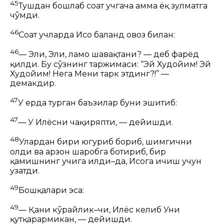
45
Тушдан бошлаб соат учгача ҳамма ёқ зулматга
чўмди.
46
Соат учларда Исо баланд овоз билан:
46
— Эли, Эли, ламо шавақтани?
— деб фарёд
қилди. Бу сўзнинг таржимаси:
“Эй Худойим! Эй
Худойим! Нега Мени тарк этдинг?!”
—
демакдир.
47
У ерда турган баъзилар буни эшитиб:
47
— У
Илёсни
чақиряпти, — дейишди.
48
Улардан бири югуриб бориб, шимгични
олди ва арзон шаробга ботириб, бир
қамишнинг учига илди–да, Исога ичиш учун
узатди.
49
Бошқалари эса:
49
— Қани кўрайлик–чи, Илёс келиб Уни
қутқарармикан, — дейишди.