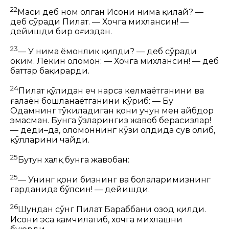
22
Масиҳ деб ном олган Исони нима қилай? —
деб сўради Пилат.
—
Хочга
михлансин! —
дейишди бир оғиздан.
23
— У нима ёмонлик қилди? — деб сўради
ҳоким. Лекин оломон:
—
Хочга
михлансин! — деб
баттар бақирарди.
24
Пилат қўлидан ҳеч нарса келмаётганини ва
ғалаён бошланаётганини кўриб:
— Бу
Одамнинг тўкиладиган қони учун мен айбдор
эмасман. Бунга ўзларингиз жавоб берасизлар!
— деди–да, оломоннинг кўзи олдида сув олиб,
қўлларини чайди.
25
Бутун халқ бунга жавобан:
25
— Унинг қони бизнинг ва болаларимизнинг
гарданида бўлсин! — дейишди.
26
Шундан сўнг Пилат Бараббани озод қилди.
Исони эса қамчилатиб, хочга михлашни