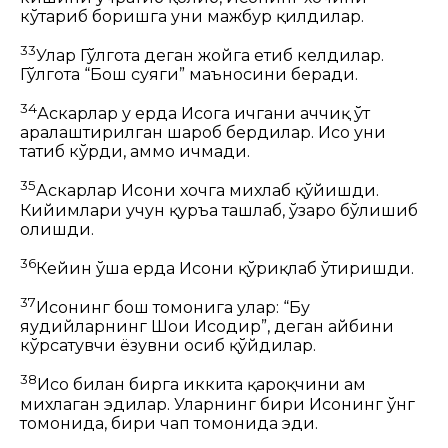
кўтариб боришга уни мажбур қилдилар.
33
Улар Гўлгота деган жойга етиб келдилар.
Гўлгота “Бош суяги” маъносини беради.
34
Аскарлар у ерда
Исога
ичгани аччиқ ўт
аралаштирилган шароб бердилар. Исо уни
татиб кўрди, аммо ичмади.
35
Аскарлар Исони хочга михлаб қўйишди.
Кийимлари учун қуръа ташлаб, ўзаро бўлишиб
олишди.
36
Кейин ўша ерда Исони қўриқлаб ўтиришди.
37
Исонинг бош томонига улар: “Бу
яҳудийларнинг Шоҳи Исодир”, деган айбини
кўрсатувчи ёзувни осиб қўйдилар.
38
Исо билан бирга иккита қароқчини ҳам
михлаган эдилар. Уларнинг бири Исонинг ўнг
томонида, бири чап томонида эди.