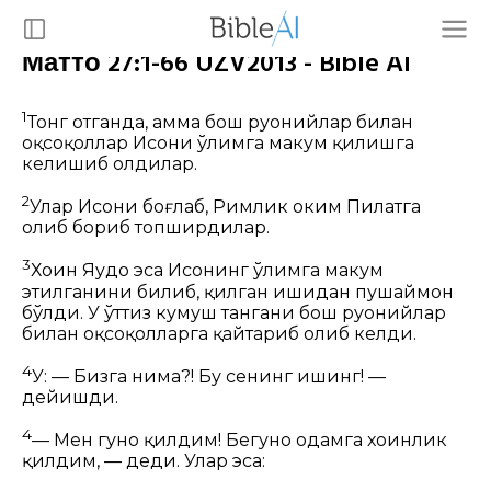
Матто 27:1-66 UZV2013 - Bible AI
1
Тонг отганда, ҳамма бош
руҳонийлар
билан
оқсоқоллар
Исони ўлимга маҳкум қилишга
келишиб олдилар.
2
Улар Исони боғлаб, Римлик ҳоким Пилатга
олиб бориб топширдилар.
3
Хоин
Яҳудо
эса Исонинг ўлимга маҳкум
этилганини билиб, қилган ишидан пушаймон
бўлди. У ўттиз кумуш тангани бош руҳонийлар
билан оқсоқолларга қайтариб олиб келди.
4
У:
— Бизга нима?! Бу сенинг ишинг! —
дейишди.
4
— Мен гуноҳ қилдим! Бегуноҳ одамга хоинлик
қилдим, — деди. Улар эса: