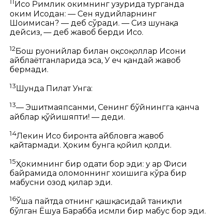
11
Исо Римлик ҳокимнинг ҳузурида турганда
ҳоким Исодан:
— Сен
яҳудийларнинг
Шоҳимисан? — деб сўради.
— Сиз шунақа
дейсиз,
— деб жавоб берди Исо.
12
Бош руҳонийлар билан оқсоқоллар Исони
айблаётганларида эса, У ҳеч қандай жавоб
бермади.
13
Шунда Пилат Унга:
13
— Эшитмаяпсанми, Сенинг бўйнингга қанча
айблар қўйишяпти! — деди.
14
Лекин Исо биронта айбловга жавоб
қайтармади. Ҳоким бунга қойил қолди.
15
Ҳокимнинг бир одати бор эди: у ҳар
Фисиҳ
байрамида оломоннинг хоҳишига кўра бир
маҳбусни озод қилар эди.
16
Ўша пайтда отнинг қашқасидай таниқли
бўлган Ёшуа Барабба исмли бир маҳбус бор эди.