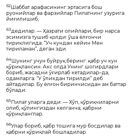
62
Шаббат арафасининг эртасига бош
руҳонийлар ва
фарзийлар
Пилатнинг ҳузурига
йиғилишиб,
63
дедилар:
—
Ҳазрати
олийлари, бир нарса
эсимизга тушиб қолди: ўша ёлғончи
тириклигида:
“Уч кундан кейин Мен
тириламан”
, деган эди.
64
Шунинг учун буйруқ беринг: қабр уч кун
қўриқлансин. Акс ҳолда Унинг шогирдлари
бориб, жасадни ўғирлаб кетадилар–да,
одамларга: “У ўликдан тирилди” деб
айтадилар. Бу ёлғон биринчисидан ҳам баттар
бўлади.
65
Пилат уларга деди:
— Хўп, қўриқчиларни
олиб, қўлингиздан келганча, қабрни
қўриқланглар.
66
Улар бориб, қабр тошига муҳр босдилар ва
қабрни қўриқлай бошладилар.