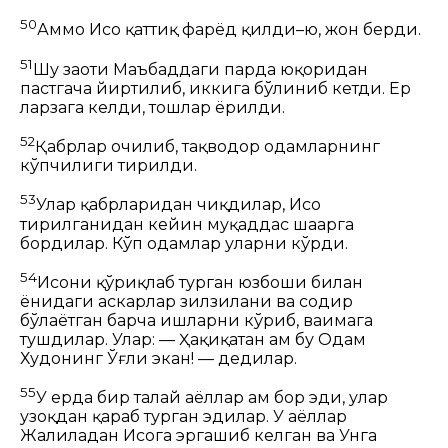
50
Аммо Исо қаттиқ фарёд қилди–ю, жон берди.
51
Шу заҳоти Маъбаддаги
парда
юқоридан
пастгача йиртилиб, иккига бўлиниб кетди. Ер
ларзага келди, тошлар ёрилди.
52
Қабрлар очилиб, тақводор одамларнинг
кўпчилиги тирилди.
53
Улар қабрларидан чиқдилар, Исо
тирилганидан кейин
муқаддас
шаҳарга
бордилар. Кўп одамлар уларни кўрди.
54
Исони қўриқлаб турган юзбоши билан
ёнидаги аскарлар зилзилани ва содир
бўлаётган барча ишларни кўриб, ваҳимага
тушдилар. Улар:
— Ҳақиқатан ҳам бу Одам
Худонинг Ўғли экан! — дедилар.
55
У ерда бир талай аёллар ҳам бор эди, улар
узоқдан қараб турган эдилар. У аёллар
Жалиладан Исога эргашиб келган ва Унга