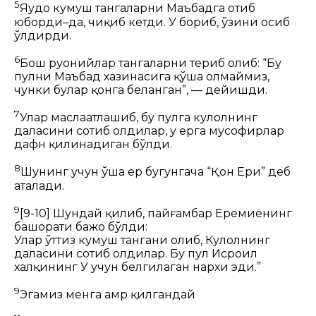
5
Яҳудо кумуш тангаларни
Маъбадга
отиб
юборди–да, чиқиб кетди. У бориб, ўзини осиб
ўлдирди.
6
Бош руҳонийлар тангаларни териб олиб: “Бу
пулни Маъбад хазинасига қўша олмаймиз,
чунки булар қонга беланган”, — дейишди.
7
Улар маслаҳатлашиб, бу пулга кулолнинг
даласини сотиб олдилар, у ерга мусофирлар
дафн қилинадиган бўлди.
8
Шунинг учун ўша ер бугунгача “Қон Ери” деб
аталади.
9
[9-10]
Шундай қилиб, пайғамбар Еремиёнинг
башорати бажо бўлди:
Улар ўттиз кумуш тангани олиб,
Кулолнинг
даласини сотиб олдилар.
Бу пул
Исроил
халқининг У учун белгилаган нархи эди.”
9
Эгамиз менга амр қилгандай