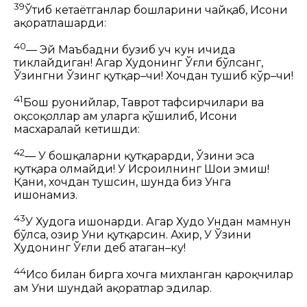
39
Ўтиб кетаётганлар бошларини чайқаб, Исони
ҳақоратлашарди:
40
— Эй Маъбадни бузиб уч кун ичида
тиклайдиган! Агар
Худонинг Ўғли
бўлсанг,
Ўзингни Ўзинг қутқар–чи! Хочдан тушиб кўр–чи!
41
Бош руҳонийлар,
Таврот
тафсирчилари ва
оқсоқоллар ҳам уларга қўшилиб, Исони
масхаралай кетишди:
42
— У бошқаларни қутқарарди, Ўзини эса
қутқара олмайди! У Исроилнинг Шоҳи эмиш!
Қани, хочдан тушсин, шунда биз Унга
ишонамиз.
43
У Худога ишонарди. Агар Худо Ундан мамнун
бўлса, ҳозир Уни қутқарсин. Ахир, У Ўзини
Худонинг Ўғли деб атаган–ку!
44
Исо билан бирга хочга михланган қароқчилар
ҳам Уни шундай ҳақоратлар эдилар.