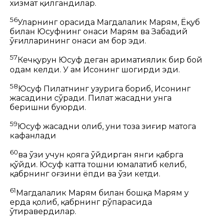
хизмат қилгандилар.
56
Уларнинг орасида Магдалалик Марям,
Ёқуб
билан Юсуфнинг онаси Марям ва Забадий
ўғилларининг онаси ҳам бор эди.
57
Кечқурун Юсуф деган ариматиялик бир бой
одам келди. У ҳам Исонинг шогирди эди.
58
Юсуф Пилатнинг ҳузурига бориб, Исонинг
жасадини сўради. Пилат жасадни унга
беришни буюрди.
59
Юсуф жасадни олиб, уни тоза зиғир матога
кафанлади
60
ва ўзи учун қояга ўйдирган янги қабрга
қўйди. Юсуф катта тошни юмалатиб келиб,
қабрнинг оғзини ёпди ва ўзи кетди.
61
Магдалалик Марям билан бошқа Марям у
ерда қолиб, қабрнинг рўпарасида
ўтиравердилар.