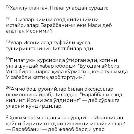
17
Халқ тўплангач, Пилат улардан сўради:
17
— Сизлар кимни озод қилишимни
истайсизлар: Бараббаними ёки
Масиҳ
деб
аталган Исоними?
18
Улар Исони ҳасад туфайли қўлга
туширишганини Пилат билар эди.
19
Пилат ҳукм курсисида ўтирган эди, хотини
унга шундай хабар юборди: “Бу одам айбсиз,
Унга бирон нарса қила кўрмагин, кеча тушимда
У сабабли қаттиқ азоб тортдим.”
20
Аммо бош руҳонийлар билан оқсоқоллар
оломонни қайраб, Пилатдан: “Бараббани озод
қилинг, Исони эса ўлдиринг” — деб сўрашга
уларни кўндирдилар.
21
Ҳоким оломондан яна сўради:
— Икковидан
қайси бирини озод қилишимни истайсизлар?
— Бараббани! — деб жавоб берди улар.