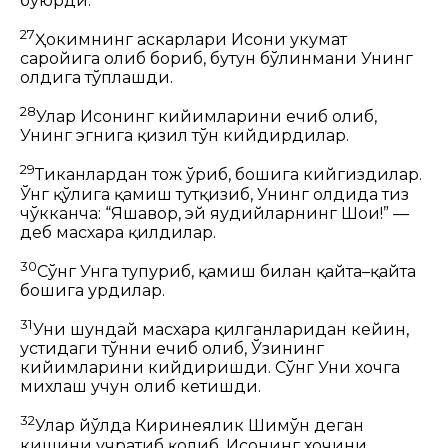
буюрди.
27
Ҳокимнинг аскарлари Исони ҳукумат
саройига олиб бориб, бутун бўлинмани Унинг
олдига тўплашди.
28
Улар Исонинг кийимларини ечиб олиб,
Унинг эгнига қизил тўн кийдирдилар.
29
Тиканлардан тож ўриб, бошига кийгиздилар.
Ўнг қўлига қамиш тутқизиб, Унинг олдида тиз
чўкканча: “Яшавор, эй яҳудийларнинг Шоҳи!” —
деб масхара қилдилар.
30
Сўнг Унга тупуриб, қамиш билан қайта–қайта
бошига урдилар.
31
Уни шундай масхара қилганларидан кейин,
устидаги тўнни ечиб олиб, Ўзининг
кийимларини кийдиришди. Сўнг Уни хочга
михлаш учун олиб кетишди.
32
Улар йўлда Киринеялик Шимўн деган
кишини учратиб қолиб, Исонинг хочини