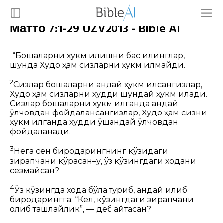
Матто 7:1-29 UZV2013 - Bible AI
1
“Бошқаларни ҳукм қилишни бас қилинглар,
шунда Худо ҳам сизларни ҳукм қилмайди.
2
Сизлар бошқаларни қандай ҳукм қилсангизлар,
Худо ҳам сизларни худди шундай ҳукм қилади.
Сизлар бошқаларни ҳукм қилганда қандай
ўлчовдан фойдалансангизлар, Худо ҳам сизни
ҳукм қилганда худди ўшандай ўлчовдан
фойдаланади.
3
Нега сен биродарингнинг кўзидаги
зирапчани кўрасан–у, ўз кўзингдаги ходани
сезмайсан?
4
Ўз кўзингда хода бўла туриб, қандай қилиб
биродарингга: “Кел, кўзингдаги зирапчани
олиб ташлайлик”,
— деб айтасан?