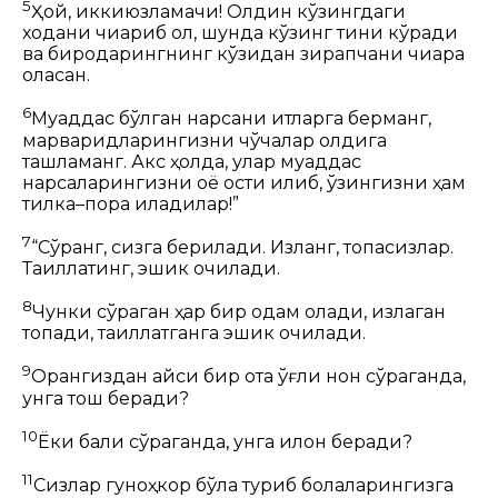
5
Ҳой, иккиюзламачи! Олдин кўзингдаги
ходани чиқариб ол, шунда кўзинг тиниқ кўради
ва биродарингнинг кўзидан зирапчани чиқара
оласан.
6
Муқаддас
бўлган нарсани итларга берманг,
марваридларингизни чўчқалар олдига
ташламанг. Акс ҳолда, улар муқаддас
нарсаларингизни оёқ ости қилиб, ўзингизни ҳам
тилка–пора қиладилар!”
7
“Сўранг, сизга берилади. Изланг, топасизлар.
Тақиллатинг, эшик очилади.
8
Чунки сўраган ҳар бир одам олади, излаган
топади, тақиллатганга эшик очилади.
9
Орангиздан қайси бир
ота
ўғли нон сўраганда,
унга тош беради?
10
Ёки балиқ сўраганда, унга илон беради?
11
Сизлар гуноҳкор бўла туриб болаларингизга