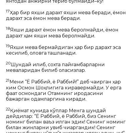
янтоқдан анжирни териб бўлмайди–ку!
17
Ҳар бир яхши дарахт яхши мева беради, ёмон
дарахт эса ёмон мева беради.
18
Яхши дарахт ёмон мева беролмайди, ёмон
дарахт ҳам яхши мева беролмайди.
19
Яхши мева бермайдиган ҳар бир дарахт эса
кесилиб, оловга ташланади.
20
Шундай қилиб, сохта пайғамбарларни
меваларидан билиб оласизлар.
21
Мени “
Ё Раббий
, ё
Раббий
!” деб чақирган ҳар
ким
Осмон Шоҳлигига
киравермайди. У ерга
фақат осмондаги Отамнинг иродасини
бажарган одамларгина киради.
22
Қиёмат кунида кўплар Менга шундай
дейдилар: “Ё Раббий, ё Раббий, биз Сенинг
номинг билан ваъз қилган эдик! Сенинг номинг
билан жинларни қувиб чиқаргандик! Сенинг