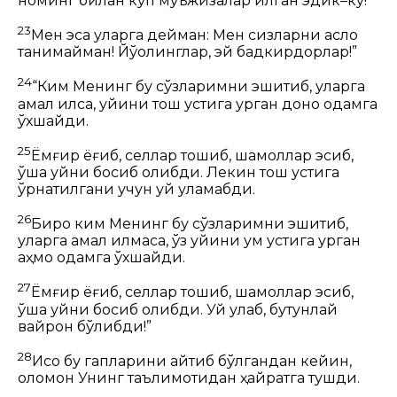
номинг билан кўп мўъжизалар қилган эдик–ку!”
23
Мен эса уларга дейман: Мен сизларни асло
танимайман! Йўқолинглар, эй бадкирдорлар!”
24
“Ким Менинг бу сўзларимни эшитиб, уларга
амал қилса, уйини тош устига қурган доно одамга
ўхшайди.
25
Ёмғир ёғиб, селлар тошиб, шамоллар эсиб,
ўша уйни босиб қолибди. Лекин тош устига
ўрнатилгани учун уй қуламабди.
26
Бироқ ким Менинг бу сўзларимни эшитиб,
уларга амал қилмаса, ўз уйини қум устига қурган
аҳмоқ одамга ўхшайди.
27
Ёмғир ёғиб, селлар тошиб, шамоллар эсиб,
ўша уйни босиб қолибди. Уй қулаб, бутунлай
вайрон бўлибди!”
28
Исо бу гапларини айтиб бўлгандан кейин,
оломон Унинг таълимотидан ҳайратга тушди.