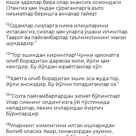
яхши ҳадялар бера олар экансиз,
осмондаги
Отангиз ҳам Ундан сўраганларга аъло
неъматлар беришга қанчалар тайёр!
12
Одамлар сизларга нима қилишларини
истасангиз, сизлар ҳам уларга ўшани қилинглар.
Таврот
ва пайғамбарлар таълимотининг мағзи
шундадир.”
13
“Тор эшикдан киринглар! Чунки ҳалокатга
олиб борадиган дарвоза энли, йўли ҳам
кенгдир. Бу йўлдан юраётганлар кўп.
14
Ҳаётга олиб борадиган эшик эса жуда тор,
йўли энсиздир. Бу йўлни топадиганлар оз.”
15
“Сохта пайғамбарлардан эҳтиёт бўлинглар!
Улар сизнинг олдингизга қўй пўстинида
келадилар, лекин ичларидан йиртқич
бўрилардир.
16
Уларнинг кимлигини қилган ишларидан
билиб оласиз. Ахир, тиканзордан узумни,