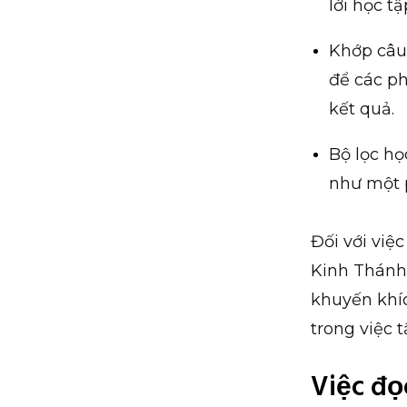
lời học tậ
Khớp câu 
để các p
kết quả.
Bộ lọc họ
như một 
Đối với việ
Kinh Thánh 
khuyến khíc
trong việc 
Việc đọ