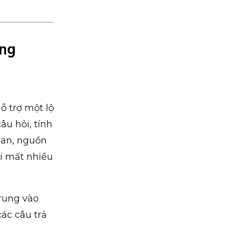
ang
ỗ trợ một lộ
âu hỏi, tính
uan, nguồn
i mất nhiều
trung vào
các câu trả