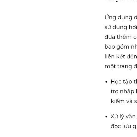
Ứng dụng di
sử dụng hơn
đưa thêm c
bao gồm nhậ
liên kết đế
một trang 
Học tập t
trợ nhập 
kiếm và 
Xử lý văn
đọc lưu 