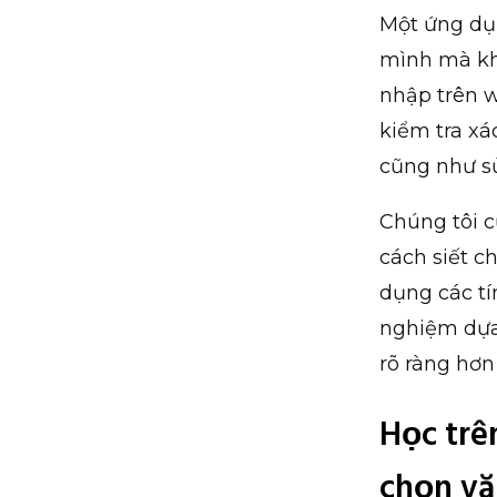
Một ứng dụ
mình mà khô
nhập trên 
kiểm tra xá
cũng như sử
Chúng tôi c
cách siết c
dụng các tí
nghiệm dựa 
rõ ràng hơn
Học trê
chọn vă