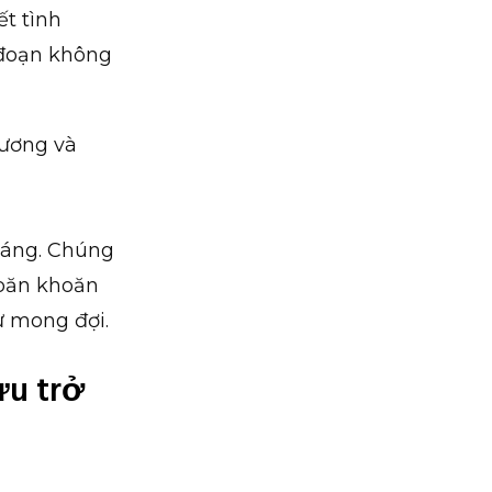
t tình
 đoạn không
hương và
hoáng. Chúng
 băn khoăn
ư mong đợi.
ưu trở