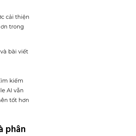
c cải thiện
ơn trong
và bài viết
 tìm kiếm
le AI vẫn
nên tốt hơn
và phân