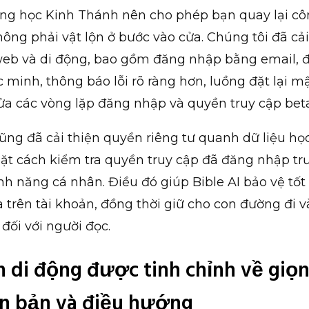
ng học Kinh Thánh nên cho phép bạn quay lại cô
ng phải vật lộn ở bước vào cửa. Chúng tôi đã cả
web và di động, bao gồm đăng nhập bằng email, đ
c minh, thông báo lỗi rõ ràng hơn, luồng đặt lại m
a các vòng lặp đăng nhập và quyền truy cập beta
ũng đã cải thiện quyền riêng tư quanh dữ liệu họ
hặt cách kiểm tra quyền truy cập đã đăng nhập trư
nh năng cá nhân. Điều đó giúp Bible AI bảo vệ tốt 
trên tài khoản, đồng thời giữ cho con đường đi v
 đối với người đọc.
n di động được tinh chỉnh về giọn
n bản và điều hướng