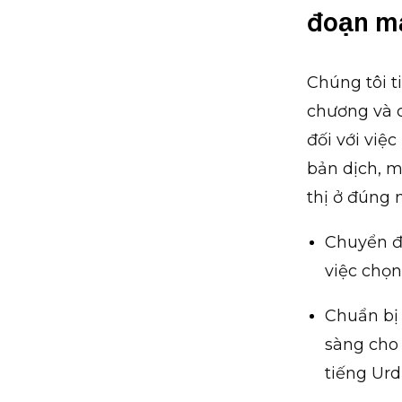
đoạn m
Chúng tôi t
chương và c
đối với việ
bản dịch, 
thị ở đúng 
Chuyển đổ
việc chọ
Chuẩn bị
sàng cho 
tiếng Urd