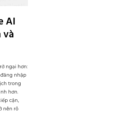
e AI
n và
rở ngại hơn:
, đăng nhập
ịch trong
ịnh hơn.
tiếp cận,
ở nên rõ