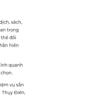
dịch, sách,
uan trọng
 thể đổi
nhãn hiển
chỉnh quanh
 chọn.
hiệm vụ sẵn
g Thụy Điển,