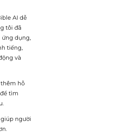
ible AI dễ
g tôi đã
o ứng dụng,
h tiếng,
 động và
ã thêm hỗ
 để tìm
u.
 giúp người
ơn.