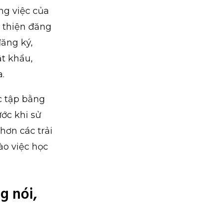
ng việc của
i thiện đăng
ăng ký,
ật khẩu,
.
c tập bằng
ớc khi sử
hơn các trải
ào việc học
g nói,