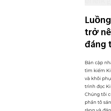
Luồng 
trở nê
đáng 
Bản cập nhậ
tìm kiếm K
và khôi phụ
trình đọc K
Chúng tôi cũ
phần tô sán
ràng và đán