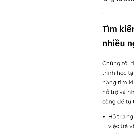
Tìm kiế
nhiều n
Chúng tôi đ
trình học tậ
năng tìm k
hỗ trợ và n
công để tự 
Hỗ trợ ng
việc trả 