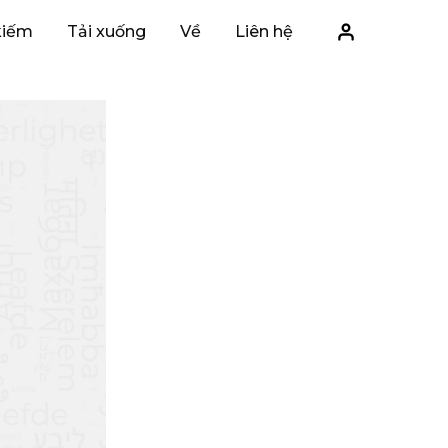
kiếm
Tải xuống
Về
Liên hệ