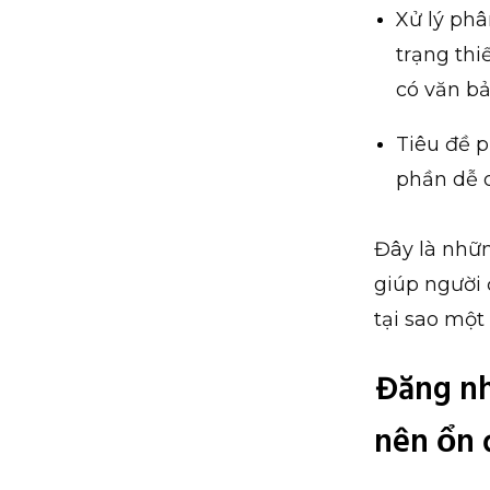
Xử lý phâ
trạng thi
có văn bả
Tiêu đề p
phần dễ 
Đây là nhữn
giúp người 
tại sao một
Đăng nh
nên ổn 