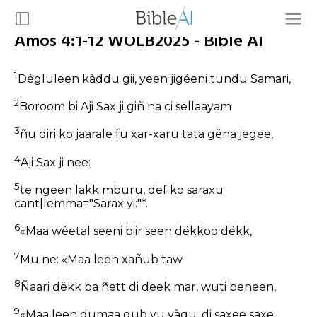
Amos 4:1-12 WOLB2025 - Bible AI
1
Dégluleen kàddu gii, yeen jigéeni tundu Samari,
2
Boroom bi Aji Sax ji giñ na ci sellaayam
3
ñu diri ko jaarale fu xar-xaru tata gëna jegee,
4
Aji Sax ji nee:
5
te ngeen lakk mburu, def ko saraxu
cant|lemma="Sarax yi:"*.
6
«Maa wéetal seeni biir seen dëkkoo dëkk,
7
Mu ne: «Maa leen xañub taw
8
Ñaari dëkk ba ñett di deek mar, wuti beneen,
9
«Maa leen dumaa gub yu yàqu, di saxee saxe,