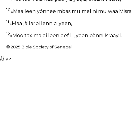
10
«Maa leen yónnee mbas mu mel ni mu waa Misra.
11
«Maa jàllarbi lenn ci yeen,
12
«Moo tax ma di leen def lii, yeen bànni Israayil.
© 2025 Bible Society of Senegal
/div>