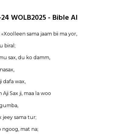
1-24 WOLB2025 - Bible AI
e: «Xoolleen sama jaam bii ma yor,
 biral;
mu sax, du ko damm,
nasax,
 ji dafa wax,
Aji Sax ji, maa la woo
 gumba,
x jeey sama tur;
oo ngoog, mat na;