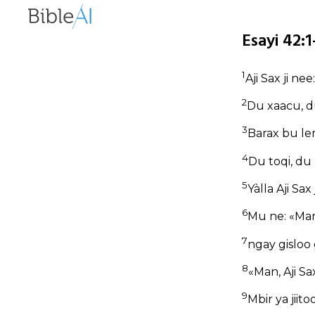
Esayi 42:
1
Aji Sax ji ne
2
Du xaacu, du
3
Barax bu le
4
Du toqi, du 
5
Yàlla Aji Sax
6
Mu ne: «Man 
7
ngay gisloo
8
«Man, Aji Sa
9
Mbir ya jiit