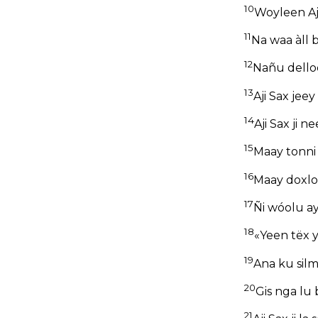
10
Woyleen Aji
11
Na waa àll
12
Nañu delloo
13
Aji Sax jee
14
Aji Sax ji 
15
Maay tonni
16
Maay doxloo
17
Ñi wóolu a
18
«Yeen tëx y
19
Ana ku silm
20
Gis nga lu 
21