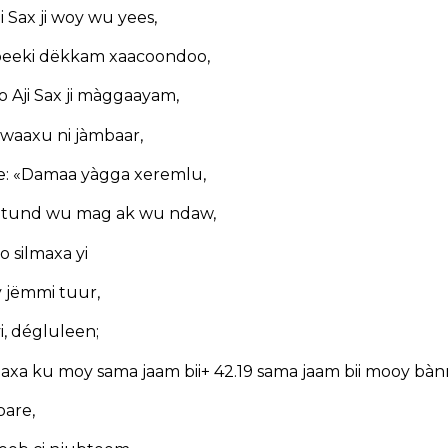
 Sax ji woy wu yees,
 beeki dëkkam xaacoondoo,
 Aji Sax ji màggaayam,
y waaxu ni jàmbaar,
nee: «Damaa yàgga xeremlu,
 tund wu mag ak wu ndaw,
 silmaxa yi
y jëmmi tuur,
i, dégluleen;
axa ku moy sama jaam bii+ 42.19 sama jaam bii mooy bànni I
bare,