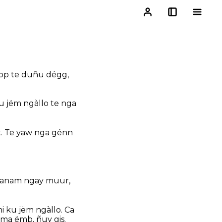
opp te duñu dégg,
 ku jëm ngàllo te nga
t. Te yaw nga génn
 kanam ngay muur,
 ku jëm ngàllo. Ca
ama ëmb, ñuy gis.