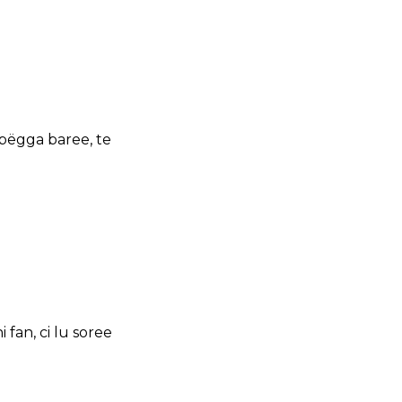
i bëgga baree, te
i fan, ci lu soree