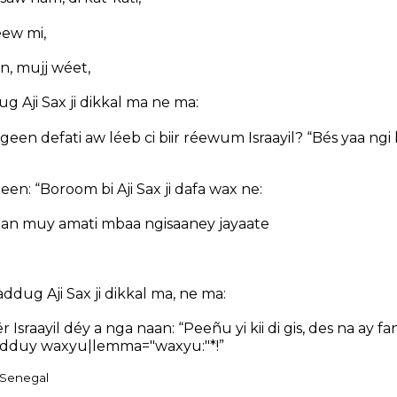
éew mi,
, mujj wéet,
 Aji Sax ji dikkal ma ne ma:
i ngeen defati aw léeb ci biir réewum Israayil? “Bés yaa ng
en: “Boroom bi Aji Sax ji dafa wax ne:
an muy amati mbaa ngisaaney jayaate
dug Aji Sax ji dikkal ma, ne ma:
r Israayil déy a nga naan: “Peeñu yi kii di gis, des na ay fan
 kàdduy waxyu|lemma="waxyu:"*!”
f Senegal