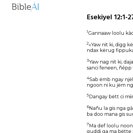
Esekiyel 12:1-
1
Gannaaw loolu kàdd
2
«Yaw nit ki, digg 
ndax kërug fippuka
3
Yaw nag nit ki, daj
sanci feneen, ñépp 
4
Sab ëmb ngay njëk
ngoon ni ku jëm ngà
5
Dangay bëtt ci mii
6
Nañu la gis nga g
ba doo mana gis suuf 
7
Ma def loolu noon
guddi ga ma bëtte m