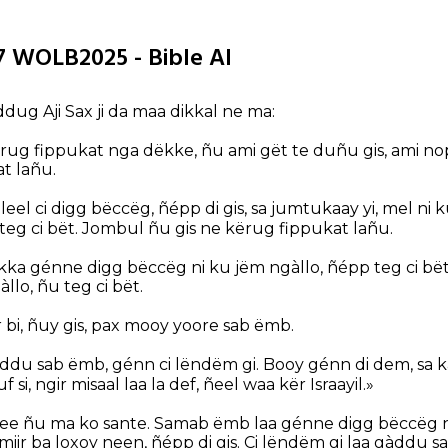
27 WOLB2025 - Bible AI
ug Aji Sax ji da maa dikkal ne ma:
kërug fippukat nga dëkke, ñu ami gët te duñu gis, ami n
t lañu.
aleel ci digg bëccëg, ñépp di gis, sa jumtukaay yi, mel ni
teg ci bët. Jombul ñu gis ne kërug fippukat lañu.
ka génne digg bëccëg ni ku jëm ngàllo, ñépp teg ci bë
llo, ñu teg ci bët.
r bi, ñuy gis, pax mooy yoore sab ëmb.
àddu sab ëmb, génn ci lëndëm gi. Booy génn di dem, sa
si, ngir misaal laa la def, ñeel waa kër Israayil.»
ee ñu ma ko sante. Samab ëmb laa génne digg bëccëg ni
iir ba loxoy neen, ñépp di gis. Ci lëndëm gi laa gàddu s