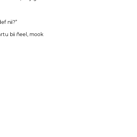
ef nii?”
rtu bii ñeel, mook