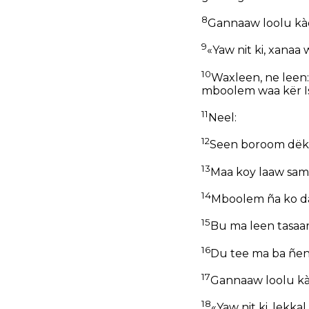
8
Gannaaw loolu kàdd
9
«Yaw nit ki, xanaa 
10
Waxleen, ne leen:
mboolem waa kër Isra
11
Neel:
12
Seen boroom dëk
13
Maa koy laaw sam
14
Mboolem ña ko da
15
Bu ma leen tasaaree
16
Du tee ma ba ñen
17
Gannaaw loolu kàd
18
«Yaw nit ki, lekkal