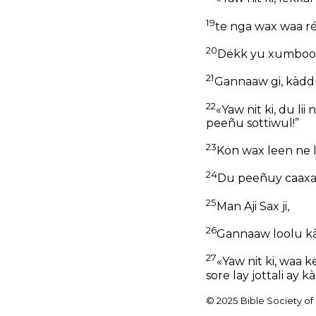
19
te nga wax waa r
20
Dëkk yu xumboon
21
Gannaaw gi, kàddug
22
«Yaw nit ki, du li
peeñu sottiwul!”
23
Kon wax leen ne le
24
Du peeñuy caaxa
25
Man Aji Sax ji,
26
Gannaaw loolu kàd
27
«Yaw nit ki, waa kë
sore lay jottali ay
© 2025 Bible Society o