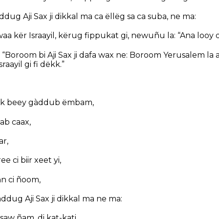
ug Aji Sax ji dikkal ma ca ëllëg sa ca suba, ne ma:
waa kër Israayil, kërug fippukat gi, newuñu la: “Ana looy d
 “Boroom bi Aji Sax ji dafa wax ne: Boroom Yerusalem la a
ayil gi fi dëkk.”
k beey gàddub ëmbam,
ab caax,
r,
 ci biir xeet yi,
n ci ñoom,
dug Aji Sax ji dikkal ma ne ma:
 saw ñam, di kat-kati,