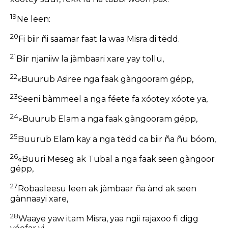
19
Ne leen:
20
Fi biir ñi saamar faat la waa Misra di tëdd.
21
Biir njaniiw la jàmbaari xare yay tollu,
22
«Buurub Asiree nga faak gàngooram gépp,
23
Seeni bàmmeel a nga féete fa xóotey xóote ya,
24
«Buurub Elam a nga faak gàngooram gépp,
25
Buurub Elam kay a nga tëdd ca biir ña ñu bóom,
26
«Buuri Meseg ak Tubal a nga faak seen gàngoor
gépp,
27
Robaaleesu leen ak jàmbaar ña ànd ak seen
gànnaayi xare,
28
Waaye yaw itam Misra, yaa ngii rajaxoo fi digg