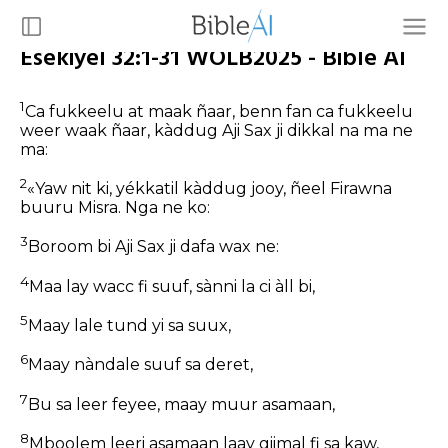
Esekiyel 32:1-31 WOLB2025 - Bible AI
1
Ca fukkeelu at maak ñaar, benn fan ca fukkeelu
weer waak ñaar, kàddug Aji Sax ji dikkal na ma ne
ma:
2
«Yaw nit ki, yékkatil kàddug jooy, ñeel Firawna
buuru Misra. Nga ne ko:
3
Boroom bi Aji Sax ji dafa wax ne:
4
Maa lay wacc fi suuf, sànni la ci àll bi,
5
Maay lale tund yi sa suux,
6
Maay nàndale suuf sa deret,
7
Bu sa leer feyee, maay muur asamaan,
8
Mboolem leeri asamaan laay giimal fi sa kaw,