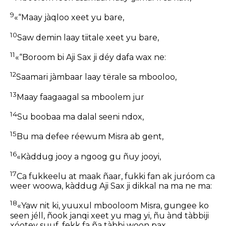
9
«“Maay jàqloo xeet yu bare,
10
Saw demin laay tiitale xeet yu bare,
11
«“Boroom bi Aji Sax ji déy dafa wax ne:
12
Saamari jàmbaar laay tërale sa mbooloo,
13
Maay faagaagal sa mboolem jur
14
Su boobaa ma dalal seeni ndox,
15
Bu ma defee réewum Misra ab gent,
16
«Kàddug jooy a ngoog gu ñuy jooyi,
17
Ca fukkeelu at maak ñaar, fukki fan ak juróom ca
weer woowa, kàddug Aji Sax ji dikkal na ma ne ma:
18
«Yaw nit ki, yuuxul mbooloom Misra, gungee ko
seen jéll, ñook janqi xeet yu mag yi, ñu ànd tàbbiji
xóotey suuf, fekk fa ña tàbbi woon pax.