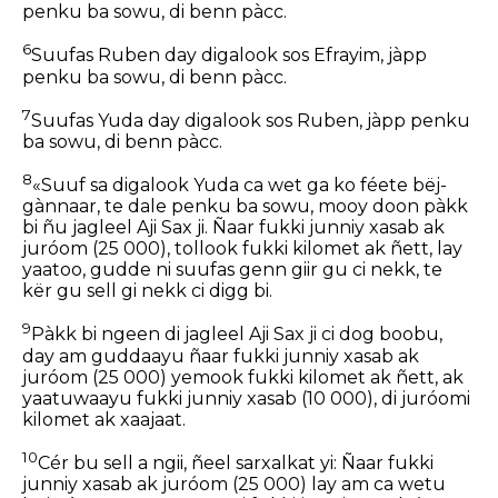
penku ba sowu, di benn pàcc.
6
Suufas Ruben day digalook sos Efrayim, jàpp
penku ba sowu, di benn pàcc.
7
Suufas Yuda day digalook sos Ruben, jàpp penku
ba sowu, di benn pàcc.
8
«Suuf sa digalook Yuda ca wet ga ko féete bëj-
gànnaar, te dale penku ba sowu, mooy doon pàkk
bi ñu jagleel Aji Sax ji. Ñaar fukki junniy xasab ak
juróom (25 000), tollook fukki kilomet ak ñett, lay
yaatoo, gudde ni suufas genn giir gu ci nekk, te
kër gu sell gi nekk ci digg bi.
9
Pàkk bi ngeen di jagleel Aji Sax ji ci dog boobu,
day am guddaayu ñaar fukki junniy xasab ak
juróom (25 000) yemook fukki kilomet ak ñett, ak
yaatuwaayu fukki junniy xasab (10 000), di juróomi
kilomet ak xaajaat.
10
Cér bu sell a ngii, ñeel sarxalkat yi: Ñaar fukki
junniy xasab ak juróom (25 000) lay am ca wetu