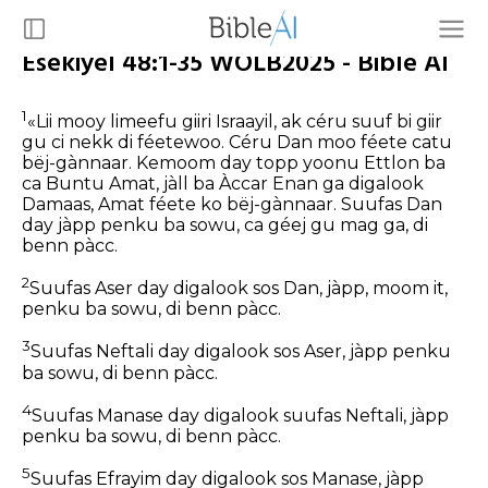
Esekiyel 48:1-35 WOLB2025 - Bible AI
1
«Lii mooy limeefu giiri Israayil, ak céru suuf bi giir
gu ci nekk di féetewoo. Céru Dan moo féete catu
bëj-gànnaar. Kemoom day topp yoonu Ettlon ba
ca Buntu Amat, jàll ba Àccar Enan ga digalook
Damaas, Amat féete ko bëj-gànnaar. Suufas Dan
day jàpp penku ba sowu, ca géej gu mag ga, di
benn pàcc.
2
Suufas Aser day digalook sos Dan, jàpp, moom it,
penku ba sowu, di benn pàcc.
3
Suufas Neftali day digalook sos Aser, jàpp penku
ba sowu, di benn pàcc.
4
Suufas Manase day digalook suufas Neftali, jàpp
penku ba sowu, di benn pàcc.
5
Suufas Efrayim day digalook sos Manase, jàpp