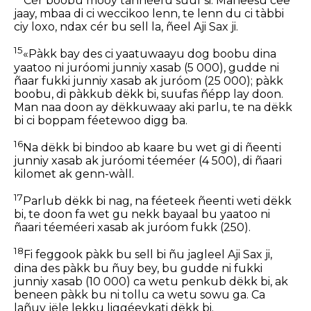
Cér boobu mooy tànnéefu suuf si. Maneesu cee
jaay, mbaa di ci weccikoo lenn, te lenn du ci tàbbi
ciy loxo, ndax cér bu sell la, ñeel Aji Sax ji.
15
«Pàkk bay des ci yaatuwaayu dog boobu dina
yaatoo ni juróomi junniy xasab (5 000), gudde ni
ñaar fukki junniy xasab ak juróom (25 000); pàkk
boobu, di pàkkub dëkk bi, suufas ñépp lay doon.
Man naa doon ay dëkkuwaay aki parlu, te na dëkk
bi ci boppam féetewoo digg ba.
16
Na dëkk bi bindoo ab kaare bu wet gi di ñeenti
junniy xasab ak juróomi téeméer (4 500), di ñaari
kilomet ak genn-wàll.
17
Parlub dëkk bi nag, na féeteek ñeenti weti dëkk
bi, te doon fa wet gu nekk bayaal bu yaatoo ni
ñaari téeméeri xasab ak juróom fukk (250).
18
Fi feggook pàkk bu sell bi ñu jagleel Aji Sax ji,
dina des pàkk bu ñuy bey, bu gudde ni fukki
junniy xasab (10 000) ca wetu penkub dëkk bi, ak
beneen pàkk bu ni tollu ca wetu sowu ga. Ca
lañuy jële lekku liggéeykati dëkk bi.