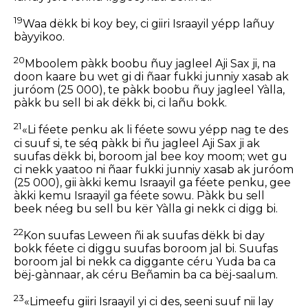
19
Waa dëkk bi koy bey, ci giiri Israayil yépp lañuy
bàyyikoo.
20
Mboolem pàkk boobu ñuy jagleel Aji Sax ji, na
doon kaare bu wet gi di ñaar fukki junniy xasab ak
juróom (25 000), te pàkk boobu ñuy jagleel Yàlla,
pàkk bu sell bi ak dëkk bi, ci lañu bokk.
21
«Li féete penku ak li féete sowu yépp nag te des
ci suuf si, te séq pàkk bi ñu jagleel Aji Sax ji ak
suufas dëkk bi, boroom jal bee koy moom; wet gu
ci nekk yaatoo ni ñaar fukki junniy xasab ak juróom
(25 000), gii àkki kemu Israayil ga féete penku, gee
àkki kemu Israayil ga féete sowu. Pàkk bu sell
beek néeg bu sell bu kër Yàlla gi nekk ci digg bi.
22
Kon suufas Leween ñi ak suufas dëkk bi day
bokk féete ci diggu suufas boroom jal bi. Suufas
boroom jal bi nekk ca diggante céru Yuda ba ca
bëj-gànnaar, ak céru Beñamin ba ca bëj-saalum.
23
«Limeefu giiri Israayil yi ci des, seeni suuf nii lay