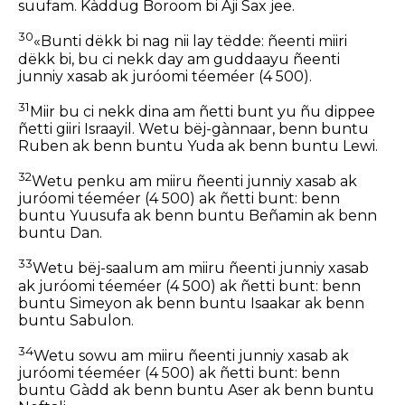
suufam. Kàddug Boroom bi Aji Sax jee.
30
«Bunti dëkk bi nag nii lay tëdde: ñeenti miiri
dëkk bi, bu ci nekk day am guddaayu ñeenti
junniy xasab ak juróomi téeméer (4 500).
31
Miir bu ci nekk dina am ñetti bunt yu ñu dippee
ñetti giiri Israayil. Wetu bëj-gànnaar, benn buntu
Ruben ak benn buntu Yuda ak benn buntu Lewi.
32
Wetu penku am miiru ñeenti junniy xasab ak
juróomi téeméer (4 500) ak ñetti bunt: benn
buntu Yuusufa ak benn buntu Beñamin ak benn
buntu Dan.
33
Wetu bëj-saalum am miiru ñeenti junniy xasab
ak juróomi téeméer (4 500) ak ñetti bunt: benn
buntu Simeyon ak benn buntu Isaakar ak benn
buntu Sabulon.
34
Wetu sowu am miiru ñeenti junniy xasab ak
juróomi téeméer (4 500) ak ñetti bunt: benn
buntu Gàdd ak benn buntu Aser ak benn buntu