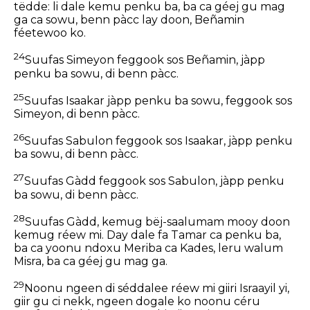
tëdde: li dale kemu penku ba, ba ca géej gu mag
ga ca sowu, benn pàcc lay doon, Beñamin
féetewoo ko.
24
Suufas Simeyon feggook sos Beñamin, jàpp
penku ba sowu, di benn pàcc.
25
Suufas Isaakar jàpp penku ba sowu, feggook sos
Simeyon, di benn pàcc.
26
Suufas Sabulon feggook sos Isaakar, jàpp penku
ba sowu, di benn pàcc.
27
Suufas Gàdd feggook sos Sabulon, jàpp penku
ba sowu, di benn pàcc.
28
Suufas Gàdd, kemug bëj-saalumam mooy doon
kemug réew mi. Day dale fa Tamar ca penku ba,
ba ca yoonu ndoxu Meriba ca Kades, leru walum
Misra, ba ca géej gu mag ga.
29
Noonu ngeen di séddalee réew mi giiri Israayil yi,
giir gu ci nekk, ngeen dogale ko noonu céru