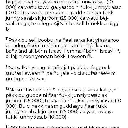
bëj-gànnaar ga, yaatoo ni fukki junniy xasab (10
000) ca wetu sowu ga, yaatoo ni fukki junniy xasab
(10 000) ca wetu penku ga, gudde ni ñaar fukki
junniy xasab ak juróom (25 000) ca wetu bëj-
saalum ga, te néegu Aji Sax bu sell bi nekk ci digg
bi.
11
Pàkk bu sell boobu, na ñeel sarxalkat yi askanoo
ci Cadog, ñoom ñi sàmmoon sama ndénkaane,
baña ànd ak bànni Israayil|lemma="bànni Israayil:"*,
di lajj ni seen yeneen bokki Leween ñi.
12
Sarxalkat yi nag dinañu jot pàkk bu feggook
suufas Leween ñi, te ñu jële ko ci suufas réew mi
ñu jagleel Aji Sax ji.
13
Na suufas Leween ñi digalook sos sarxalkat yi, di
pàkk bu gudde ni ñaar fukki junniy xasab ak
juróom (25 000), te yaatoo ni fukki junniy xasab (10
000). Bu ci nekk na am guddaayu ñaar fukki
junniy xasab ak juróom (25 000) ak yaatuwaayu
fukki junniy xasab (10 000).
14