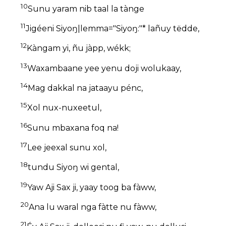
10
Sunu yaram nib taal la tànge
11
Jigéeni Siyoŋ|lemma="Siyoŋ:"* lañuy tëdde,
12
Kàngam yi, ñu jàpp, wékk;
13
Waxambaane yee yenu doji wolukaay,
14
Mag dakkal na jataayu pénc,
15
Xol nux-nuxeetul,
16
Sunu mbaxana foq na!
17
Lee jeexal sunu xol,
18
tundu Siyoŋ wi gental,
19
Yaw Aji Sax ji, yaay toog ba fàww,
20
Ana lu waral nga fàtte nu fàww,
21