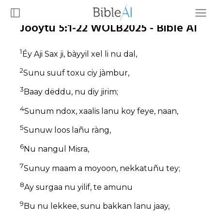
Jooytu 5:1-22 WOLB2025 - Bible AI
1
Éy Aji Sax ji, bàyyil xel li nu dal,
2
Sunu suuf toxu ciy jàmbur,
3
Baay dëddu, nu diy jirim;
4
Sunum ndox, xaalis lanu koy feye, naan,
5
Sunuw loos lañu ràng,
6
Nu nangul Misra,
7
Sunuy maam a moyoon, nekkatuñu tey;
8
Ay surgaa nu yilif, te amunu
9
Bu nu lekkee, sunu bakkan lanu jaay,