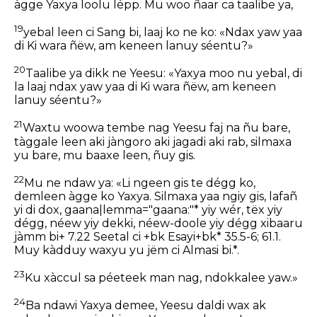
àgge Yaxya loolu lépp. Mu woo ñaar ca taalibe ya,
19
yebal leen ci Sang bi, laaj ko ne ko: «Ndax yaw yaa
di Ki wara ñëw, am keneen lanuy séentu?»
20
Taalibe ya dikk ne Yeesu: «Yaxya moo nu yebal, di
la laaj ndax yaw yaa di Ki wara ñëw, am keneen
lanuy séentu?»
21
Waxtu woowa tembe nag Yeesu faj na ñu bare,
tàggale leen aki jàngoro aki jagadi aki rab, silmaxa
yu bare, mu baaxe leen, ñuy gis.
22
Mu ne ndaw ya: «Li ngeen gis te dégg ko,
demleen àgge ko Yaxya. Silmaxa yaa ngiy gis, lafañ
yi di dox, gaana|lemma="gaana:"* yiy wér, tëx yiy
dégg, néew yiy dekki, néew-doole yiy dégg xibaaru
jàmm bi+ 7.22 Seetal ci +bk Esayi+bk* 35.5-6; 61.1.
Muy kàdduy waxyu yu jëm ci Almasi bi.*.
23
Ku xàccul sa péeteek man nag, ndokkalee yaw.»
24
Ba ndawi Yaxya demee, Yeesu daldi wax ak