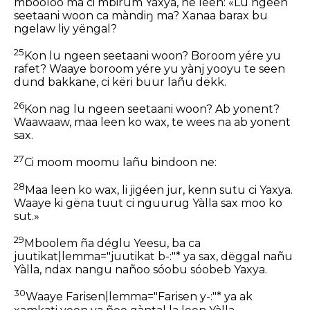
mbooloo ma ci mbirum Yaxya, ne leen: «Lu ngeen
seetaani woon ca màndiŋ ma? Xanaa barax bu
ngelaw liy yëngal?
25
Kon lu ngeen seetaani woon? Boroom yére yu
rafet? Waaye boroom yére yu yànj yooyu te seen
dund bakkane, ci këri buur lañu dëkk.
26
Kon nag lu ngeen seetaani woon? Ab yonent?
Waawaaw, maa leen ko wax, te wees na ab yonent
sax.
27
Ci moom moomu lañu bindoon ne:
28
Maa leen ko wax, li jigéen jur, kenn sutu ci Yaxya.
Waaye ki gëna tuut ci nguurug Yàlla sax moo ko
sut.»
29
Mboolem ña déglu Yeesu, ba ca
juutikat|lemma="juutikat b-:"* ya sax, dëggal nañu
Yàlla, ndax nangu nañoo sóobu sóobeb Yaxya.
30
Waaye Farisen|lemma="Farisen y-:"* ya ak