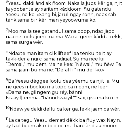
6
Yeesu daldi ànd ak ñoom. Naka la jubsi kër ga, njiit
la yóbbante ay xaritam kàddoom, ñu gatandu
Yeesu, ne ko: «Sang bi, jarul ngay sonn, ndax sab
tànk sama biir kër, man yeyoowuma ko.
7
Moo ma la tee gatandul sama bopp, ndax jàpp
naa ne loolu jomb na ma. Waxal genn kàddu rekk,
sama surga wér.
8
Ndaxte man itam ci kilifteef laa tënku, te it ay
takk-der a ngi ci sama ndigal. Su ma nee kii:
“Demal,” mu dem. Ma ne kee: “Ñëwal,” mu ñëw. Te
sama jaam bu ma ne: “Defal lii,” mu def ko.»
9
Ba Yeesu déggee loolu daa yéemu ca njiit la. Mu
ne gees mbooloo ma topp ca moom, ne leen:
«Dama ne, gii ngëm gu réy, bànni
Israayil|lemma="bànni Israayil:"* sax, gisuma ko ci.»
10
Ndaw ya daldi dellu ca kër ga, fekk jaam ba wér.
11
La ca tegu Yeesu demati dëkk ba ñuy wax Nayin,
ay taalibeem ak mbooloo mu bare ànd ak moom.