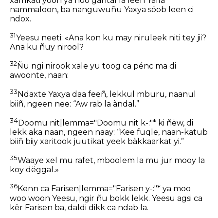
xamkati yoon ya ñoo gàntal la leen Yàlla
nammaloon, ba nanguwuñu Yaxya sóob leen ci
ndox.
31
Yeesu neeti: «Ana kon ku may niruleek niti tey jii?
Ana ku ñuy nirool?
32
Ñu ngi nirook xale yu toog ca pénc ma di
awoonte, naan:
33
Ndaxte Yaxya daa feeñ, lekkul mburu, naanul
biiñ, ngeen nee: “Aw rab la àndal.”
34
Doomu nit|lemma="Doomu nit k-:"* ki ñëw, di
lekk aka naan, ngeen naay: “Kee fuqle, naan-katub
biiñ biiy xaritook juutikat yeek bàkkaarkat yi.”
35
Waaye xel mu rafet, mboolem la mu jur mooy la
koy dëggal.»
36
Kenn ca Farisen|lemma="Farisen y-:"* ya moo
woo woon Yeesu, ngir ñu bokk lekk. Yeesu agsi ca
kër Farisen ba, daldi dikk ca ndab la.