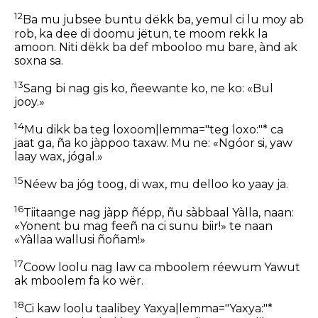
12
Ba mu jubsee buntu dëkk ba, yemul ci lu moy ab
rob, ka dee di doomu jëtun, te moom rekk la
amoon. Niti dëkk ba def mbooloo mu bare, ànd ak
soxna sa.
13
Sang bi nag gis ko, ñeewante ko, ne ko: «Bul
jooy.»
14
Mu dikk ba teg loxoom|lemma="teg loxo:"* ca
jaat ga, ña ko jàppoo taxaw. Mu ne: «Ngóor si, yaw
laay wax, jógal.»
15
Néew ba jóg toog, di wax, mu delloo ko yaay ja.
16
Tiitaange nag jàpp ñépp, ñu sàbbaal Yàlla, naan:
«Yonent bu mag feeñ na ci sunu biir!» te naan
«Yàllaa wallusi ñoñam!»
17
Coow loolu nag law ca mboolem réewum Yawut
ak mboolem fa ko wër.
18
Ci kaw loolu taalibey Yaxya|lemma="Yaxya:"*