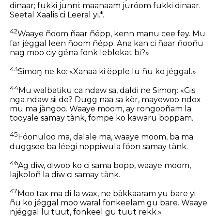
dinaar; fukki junni: maanaam juróom fukki dinaar.
Seetal Xaalis ci Leeral yi.*.
42
Waaye ñoom ñaar ñépp, kenn manu cee fey. Mu
far jéggal leen ñoom ñépp. Ana kan ci ñaar ñooñu
nag moo ciy gëna fonk leblekat bi?»
43
Simoŋ ne ko: «Xanaa ki ëpple lu ñu ko jéggal.»
44
Mu walbatiku ca ndaw sa, daldi ne Simoŋ: «Gis
nga ndaw sii de? Dugg naa sa kër, mayewoo ndox
mu ma jàngoo. Waaye moom, ay rongooñam la
tooyale samay tànk, fompe ko kawaru boppam.
45
Fóonuloo ma, dalale ma, waaye moom, ba ma
duggsee ba léegi noppiwula fóon samay tànk.
46
Ag diw, diwoo ko ci sama bopp, waaye moom,
lajkoloñ la diw ci samay tànk.
47
Moo tax ma di la wax, ne bàkkaaram yu bare yi
ñu ko jéggal moo waral fonkeelam gu bare. Waaye
njéggal lu tuut, fonkeel gu tuut rekk.»