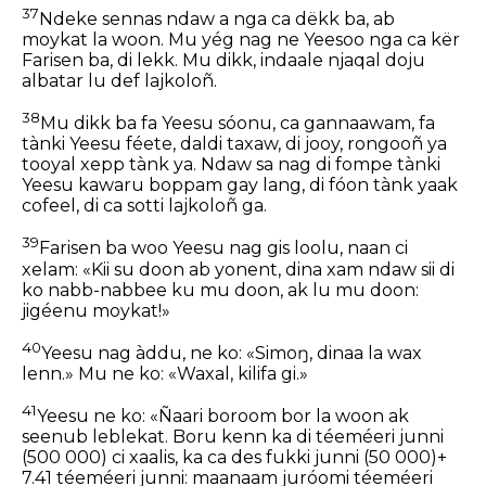
37
Ndeke sennas ndaw a nga ca dëkk ba, ab
moykat la woon. Mu yég nag ne Yeesoo nga ca kër
Farisen ba, di lekk. Mu dikk, indaale njaqal doju
albatar lu def lajkoloñ.
38
Mu dikk ba fa Yeesu sóonu, ca gannaawam, fa
tànki Yeesu féete, daldi taxaw, di jooy, rongooñ ya
tooyal xepp tànk ya. Ndaw sa nag di fompe tànki
Yeesu kawaru boppam gay lang, di fóon tànk yaak
cofeel, di ca sotti lajkoloñ ga.
39
Farisen ba woo Yeesu nag gis loolu, naan ci
xelam: «Kii su doon ab yonent, dina xam ndaw sii di
ko nabb-nabbee ku mu doon, ak lu mu doon:
jigéenu moykat!»
40
Yeesu nag àddu, ne ko: «Simoŋ, dinaa la wax
lenn.» Mu ne ko: «Waxal, kilifa gi.»
41
Yeesu ne ko: «Ñaari boroom bor la woon ak
seenub leblekat. Boru kenn ka di téeméeri junni
(500 000) ci xaalis, ka ca des fukki junni (50 000)+
7.41 téeméeri junni: maanaam juróomi téeméeri