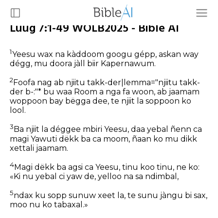
Luug 7:1-49 WOLB2025 - Bible AI
1
Yeesu wax na kàddoom googu gépp, askan way
dégg, mu doora jàll biir Kapernawum.
2
Foofa nag ab njiitu takk-der|lemma="njiitu takk-
der b-:"* bu waa Room a nga fa woon, ab jaamam
woppoon bay bëgga dee, te njiit la soppoon ko
lool.
3
Ba njiit la déggee mbiri Yeesu, daa yebal ñenn ca
magi Yawuti dëkk ba ca moom, ñaan ko mu dikk
xettali jaamam.
4
Magi dëkk ba agsi ca Yeesu, tinu koo tinu, ne ko:
«Ki nu yebal ci yaw de, yelloo na sa ndimbal,
5
ndax ku sopp sunuw xeet la, te sunu jàngu bi sax,
moo nu ko tabaxal.»