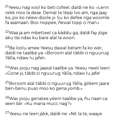
21
Yeesu nag xool ko bëti cofeel, daldi ne ko: «Lenn
rekk moo la dese. Demal te lépp loo am, nga jaay
ko, jox ko néew-doole yi. Su ko defee nga woomle
fa asamaan. Boo noppee, ñëwal topp ci man.»
22
Waa ja am mbetteel ca kàddu ga, daldi fay jóge
aku tiis ndax ku bare alal la woon.
23
Ba loolu amee Yeesu dawal bëtam fa ko wër,
daldi ne taalibe ya: «Boroom alal tàbbi ci nguurug
Yàlla, ndaw lu jafe!»
24
Wax jooju nag jaaxal taalibe ya. Yeesu neeti leen:
«Gone yi, tàbbi ci nguurug Yàlla, ndaw lu jafe!
25
Boroom alal tàbbi ci nguurug Yàlla, giléem jaare
bën-bënu puso moo ko gëna yomb.»
26
Wax jooju gënatee yéem taalibe ya, ñu naan ca
seen biir: «Ku mana mucc nag?»
27
Yeesu ne leen jàkk, daldi ne: «Nit la të, waaye