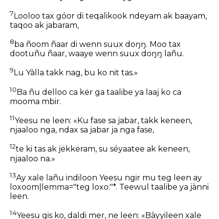
7
Looloo tax góor di teqalikook ndeyam ak baayam,
taqoo ak jabaram,
8
ba ñoom ñaar di wenn suux doŋŋ. Moo tax
dootuñu ñaar, waaye wenn suux doŋŋ lañu.
9
Lu Yàlla takk nag, bu ko nit tas.»
10
Ba ñu delloo ca kër ga taalibe ya laaj ko ca
mooma mbir.
11
Yeesu ne leen: «Ku fase sa jabar, takk keneen,
njaaloo nga, ndax sa jabar ja nga fase,
12
te ki tas ak jëkkëram, su séyaatee ak keneen,
njaaloo na.»
13
Ay xale lañu indiloon Yeesu ngir mu teg leen ay
loxoom|lemma="teg loxo:"*. Teewul taalibe ya jànni
leen.
14
Yeesu gis ko, daldi mer, ne leen: «Bàyyileen xale