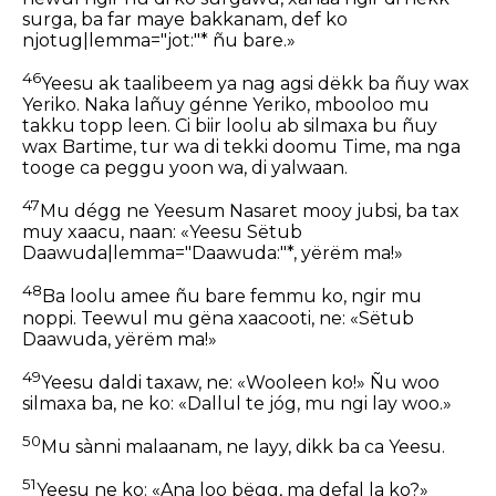
surga, ba far maye bakkanam, def ko
njotug|lemma="jot:"* ñu bare.»
46
Yeesu ak taalibeem ya nag agsi dëkk ba ñuy wax
Yeriko. Naka lañuy génne Yeriko, mbooloo mu
takku topp leen. Ci biir loolu ab silmaxa bu ñuy
wax Bartime, tur wa di tekki doomu Time, ma nga
tooge ca peggu yoon wa, di yalwaan.
47
Mu dégg ne Yeesum Nasaret mooy jubsi, ba tax
muy xaacu, naan: «Yeesu Sëtub
Daawuda|lemma="Daawuda:"*, yërëm ma!»
48
Ba loolu amee ñu bare femmu ko, ngir mu
noppi. Teewul mu gëna xaacooti, ne: «Sëtub
Daawuda, yërëm ma!»
49
Yeesu daldi taxaw, ne: «Wooleen ko!» Ñu woo
silmaxa ba, ne ko: «Dallul te jóg, mu ngi lay woo.»
50
Mu sànni malaanam, ne layy, dikk ba ca Yeesu.
51
Yeesu ne ko: «Ana loo bëgg, ma defal la ko?»