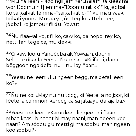
Mu ne leen: «Noo ngii jëm Yerusalem, te dees na
wor Doomu nit|lemma="Doomu nit k-:"* ki, jébbal
ko sarxalkat|lemma="sarxalkat b-:"* yu mag yaak
firikati yoonu Musaa ya, ñu teg ko àtteb dee,
jébbal ko jàmbur ñi dul Yawut.
34
Ñu ñaawal ko, tifli ko, caw ko, ba noppi rey ko,
ñetti fan tege ca, mu dekki.»
35
Ci kaw loolu Yanqóoba ak Yowaan, doomi
Sebede dikk fa Yeesu. Ñu ne ko: «Kilifa gi, danoo
bëggoon nga defal nu li nu lay ñaan.»
36
Yeesu ne leen: «Lu ngeen bëgg, ma defal leen
ko?»
37
Ñu ne ko: «May nu nu toog, kii féete la ndijoor, kii
féete la càmmoñ, keroog ca sa jataayu daraja ba.»
38
Yeesu ne leen: «Xamuleen li ngeen di ñaan.
Mbaa kaasub naqar bi may naani, man ngeen koo
naan? Am sóobu gu metti gi ma sóobu, man ngeen
koo sóobu?»