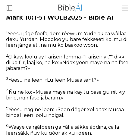
Màrk 10:1-51 WOLB2025 - Bible AI
1
Yeesu jóge foofa, dem réewum Yude ak ca wàllaa
dexu Yurdan. Mbooloo yu bare fekkseeti ko, mu di
leen jàngalati, na mu ko baaxoo woon.
2
Ci kaw loolu ay Farisen|lemma="Farisen y-:"* dikk,
di ko fiir, laaj ko, ne ko: «Ndax yoon maye na nit fase
jabaram?»
3
Yeesu ne leen: «Lu leen Musaa sant?»
4
Ñu ne ko: «Musaa maye na kayitu pase gu nit kiy
bind, ngir fase jabaram.»
5
Yeesu nag ne leen: «Seen dëgër xol a tax Musaa
bindal leen loolu ndigal.
6
Waaye ca njàlbéen ga Yàlla sàkke àddina, ca la
leen sàkk ñuy ku góor ak ku jigéen.