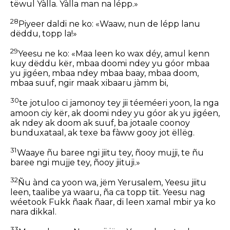
tëwul Yàlla. Yàlla man na lépp.»
28
Piyeer daldi ne ko: «Waaw, nun de lépp lanu
dëddu, topp la!»
29
Yeesu ne ko: «Maa leen ko wax déy, amul kenn
kuy dëddu kër, mbaa doomi ndey yu góor mbaa
yu jigéen, mbaa ndey mbaa baay, mbaa doom,
mbaa suuf, ngir maak xibaaru jàmm bi,
30
te jotuloo ci jamonoy tey jii téeméeri yoon, la nga
amoon ciy kër, ak doomi ndey yu góor ak yu jigéen,
ak ndey ak doom ak suuf, ba jotaale coonoy
bunduxataal, ak texe ba fàww gooy jot ëllëg.
31
Waaye ñu baree ngi jiitu tey, ñooy mujji, te ñu
baree ngi mujje tey, ñooy jiituji.»
32
Ñu ànd ca yoon wa, jëm Yerusalem, Yeesu jiitu
leen, taalibe ya waaru, ña ca topp tiit. Yeesu nag
wéetook Fukk ñaak ñaar, di leen xamal mbir ya ko
nara dikkal.
33