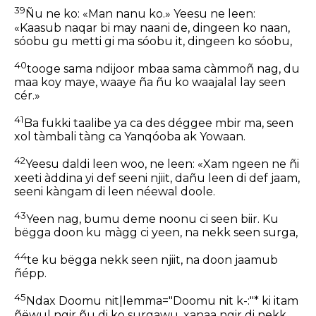
39
Ñu ne ko: «Man nanu ko.» Yeesu ne leen:
«Kaasub naqar bi may naani de, dingeen ko naan,
sóobu gu metti gi ma sóobu it, dingeen ko sóobu,
40
tooge sama ndijoor mbaa sama càmmoñ nag, du
maa koy maye, waaye ña ñu ko waajalal lay seen
cér.»
41
Ba fukki taalibe ya ca des déggee mbir ma, seen
xol tàmbali tàng ca Yanqóoba ak Yowaan.
42
Yeesu daldi leen woo, ne leen: «Xam ngeen ne ñi
xeeti àddina yi def seeni njiit, dañu leen di def jaam,
seeni kàngam di leen néewal doole.
43
Yeen nag, bumu deme noonu ci seen biir. Ku
bëgga doon ku màgg ci yeen, na nekk seen surga,
44
te ku bëgga nekk seen njiit, na doon jaamub
ñépp.
45
Ndax Doomu nit|lemma="Doomu nit k-:"* ki itam
ñëwul ngir ñu di ko surgawu, xanaa ngir di nekk