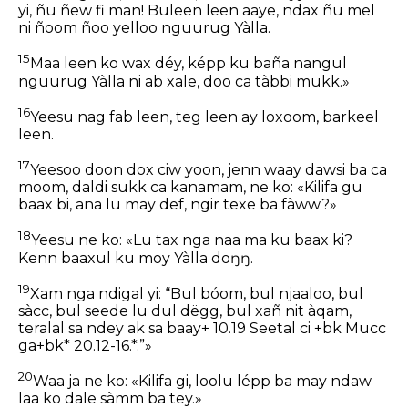
yi, ñu ñëw fi man! Buleen leen aaye, ndax ñu mel
ni ñoom ñoo yelloo nguurug Yàlla.
15
Maa leen ko wax déy, képp ku baña nangul
nguurug Yàlla ni ab xale, doo ca tàbbi mukk.»
16
Yeesu nag fab leen, teg leen ay loxoom, barkeel
leen.
17
Yeesoo doon dox ciw yoon, jenn waay dawsi ba ca
moom, daldi sukk ca kanamam, ne ko: «Kilifa gu
baax bi, ana lu may def, ngir texe ba fàww?»
18
Yeesu ne ko: «Lu tax nga naa ma ku baax ki?
Kenn baaxul ku moy Yàlla doŋŋ.
19
Xam nga ndigal yi: “Bul bóom, bul njaaloo, bul
sàcc, bul seede lu dul dëgg, bul xañ nit àqam,
teralal sa ndey ak sa baay+ 10.19 Seetal ci +bk Mucc
ga+bk* 20.12-16.*.”»
20
Waa ja ne ko: «Kilifa gi, loolu lépp ba may ndaw
laa ko dale sàmm ba tey.»