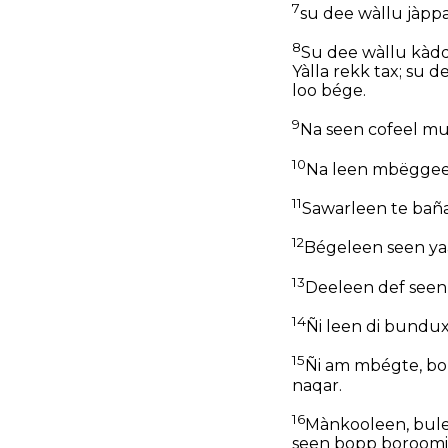
7
su dee wàllu jàppa
8
Su dee wàllu kàdd
Yàlla rekk tax; su d
loo bége.
9
Na seen cofeel muc
10
Na leen mbëggeelu
11
Sawarleen te baña
12
Bégeleen seen yaak
13
Deeleen def seen l
14
Ñi leen di bundux
15
Ñi am mbégte, bo
naqar.
16
Mànkooleen, bulee
seen bopp boroomi 