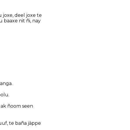
joxe, deel joxe te
u baaxe nit ñi, nay
aanga.
olu.
 ak ñoom seen
uf, te baña jàppe